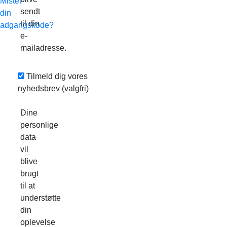
Mistet
sendt
din
til din
adgangskode?
e-
mailadresse.
Tilmeld dig vores
nyhedsbrev
(valgfri)
Dine
personlige
data
vil
blive
brugt
til at
understøtte
din
oplevelse