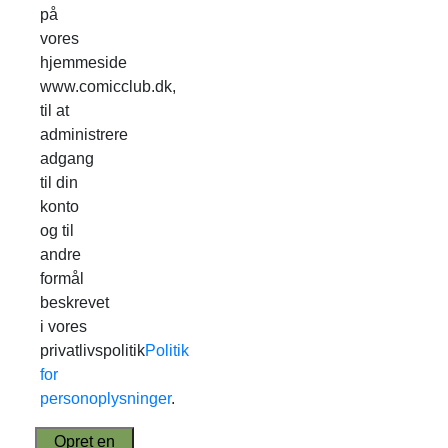
på
vores
hjemmeside
www.comicclub.dk,
til at
administrere
adgang
til din
konto
og til
andre
formål
beskrevet
i vores
privatlivspolitik
Politik
for
personoplysninger
.
Opret en