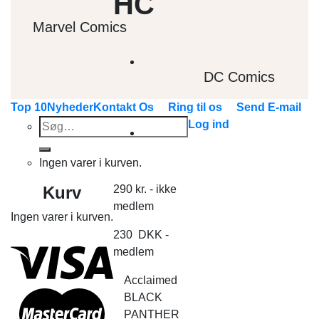
HC
Marvel Comics
DC Comics
Top 10
Nyheder
Kontakt Os
Ring til os
Send E-mail
Søg
Log ind
efter:
Ingen varer i kurven.
Kurv
290
kr.
- ikke
medlem
Ingen varer i kurven.
230
DKK
-
medlem
Acclaimed
BLACK
PANTHER