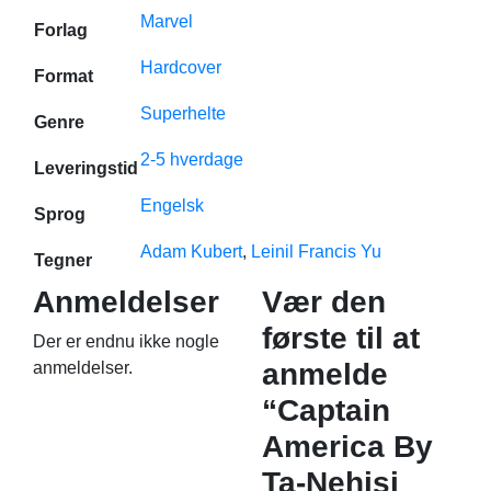
Marvel
Forlag
Hardcover
Format
Superhelte
Genre
2-5 hverdage
Leveringstid
Engelsk
Sprog
Adam Kubert
,
Leinil Francis Yu
Tegner
Anmeldelser
Vær den
første til at
Der er endnu ikke nogle
anmelde
anmeldelser.
“Captain
America By
Ta-Nehisi