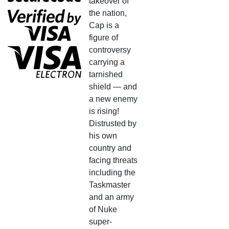
takeover of
the nation,
Cap is a
figure of
controversy
carrying a
tarnished
shield — and
a new enemy
is rising!
Distrusted by
his own
country and
facing threats
including the
Taskmaster
and an army
of Nuke
super-