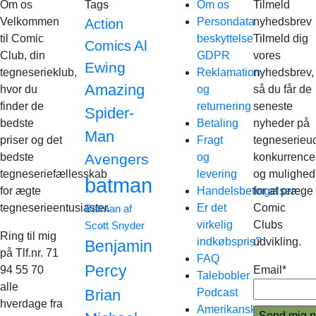
Om os
Tags
Om os
Tilmeld
Velkommen
Persondata
nyhedsbrev
Action
til Comic
beskyttelse
Tilmeld dig
Al
Comics
Club, din
GDPR
vores
Ewing
tegneserieklub,
Reklamation
nyhedsbrev,
Amazing
hvor du
og
så du får de
finder de
returnering
seneste
Spider-
bedste
Betaling
nyheder på
Man
priser og det
Fragt
tegneserieud
bedste
Avengers
og
konkurrence
tegneseriefællesskab
levering
og mulighed
batman
for ægte
Handelsbetingelser
for at præge
tegneserieentusiaster.
Er det
Comic
Batman af
virkelig
Clubs
Scott Snyder
Ring til mig
indkøbspris?
udvikling.
Benjamin
på Tlf.nr. 71
FAQ
Percy
94 55 70
Email*
Talebobler
alle
Brian
Podcast
hverdage fra
Amerikanske