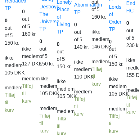
Reloaded
Lonely
out
End
Abomination
Destroys
Lords
TP
Place
of 5
HC
0
TP
The
of
of
160
kr.
out
0
Universe
Order
0
Living
0
of 5
out
TP
TP
out
TP
ikke
out
160
kr.
of 5
of 5
medlem
of 5
0
0
150
kr.
0
230
k
146
DKK
140
kr.
ikke
out
out
out
medlem
of 5
of 5
ikke
of 5
ikke
medlem
ikke
127
DKK
150
kr.
150
kr.
medlem
150
kr.
medl
Tilføj
medlem
105
DKK
155
til
110
DKK
medlem
ikke
ikke
ikke
kurv
Tilføj
medlem
medlem
medlem
medlem
medl
medlem
til
105
DKK
105
DKK
Tilføj
105
DKK
Tilføj
Tilføj
kurv
til
til
til
medlem
medlem
kurv
medlem
kurv
kurv
Tilføj
Tilføj
Tilføj
til
til
til
kurv
kurv
kurv