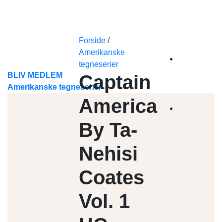
Skip
to
content
Forside
/
Amerikanske
tegneserier
BLIV MEDLEM
Captain
Amerikanske tegneserier
America
By Ta-
Nehisi
Coates
Vol. 1