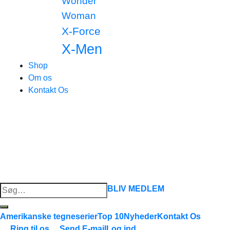
Wonder
Woman
X-Force
X-Men
Shop
Om os
Kontakt Os
Søg
BLIV MEDLEM
efter:
Amerikanske tegneserier
Top 10
Nyheder
Kontakt Os
Ring til os
Send E-mail
Log ind