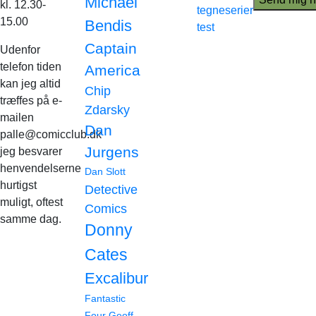
Michael
kl. 12.30-
tegneserier
15.00
Bendis
test
Captain
Udenfor
telefon tiden
America
kan jeg altid
Chip
træffes på e-
Zdarsky
mailen
Dan
palle@comicclub.dk
Jurgens
jeg besvarer
henvendelserne
Dan Slott
hurtigst
Detective
muligt, oftest
Comics
samme dag.
Donny
Cates
Excalibur
Fantastic
Four
Geoff