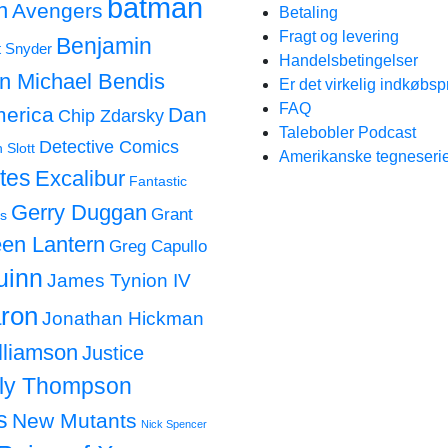
batman
n
Avengers
Betaling
Fragt og levering
Benjamin
t Snyder
Handelsbetingelser
an Michael Bendis
Er det virkelig indkøbsp
FAQ
merica
Dan
Chip Zdarsky
Talebobler Podcast
Detective Comics
 Slott
Amerikanske tegneserie
tes
Excalibur
Fantastic
Gerry Duggan
Grant
s
en Lantern
Greg Capullo
uinn
James Tynion IV
ron
Jonathan Hickman
lliamson
Justice
lly Thompson
s
New Mutants
Nick Spencer