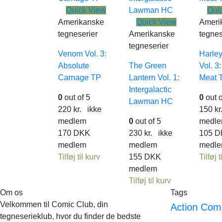
Quick View
Qui
Amerikanske
Quick View
Ameri
tegneserier
Amerikanske
tegnes
tegneserier
Venom Vol. 3:
Harle
Absolute
The Green
Vol. 3
Carnage TP
Lantern Vol. 1:
Meat 
Intergalactic
0
out of 5
0
out o
Lawman HC
220
kr.
ikke
150
kr
medlem
0
out of 5
medl
170
DKK
230
kr.
ikke
105
D
medlem
medlem
medl
Tilføj til kurv
155
DKK
Tilføj t
medlem
Tilføj til kurv
Om os
Tags
Velkommen til Comic Club, din
Action Com
tegneserieklub, hvor du finder de bedste