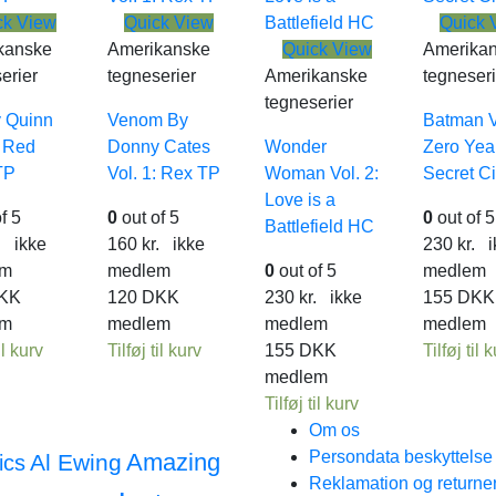
ck View
Quick View
Quick 
kanske
Amerikanske
Quick View
Amerika
erier
tegneserier
Amerikanske
tegneseri
tegneserier
y Quinn
Venom By
Batman Vo
: Red
Donny Cates
Wonder
Zero Yea
TP
Vol. 1: Rex TP
Woman Vol. 2:
Secret C
Love is a
f 5
0
out of 5
0
out of 5
Battlefield HC
.
ikke
160
kr.
ikke
230
kr.
i
em
medlem
0
out of 5
medlem
KK
120
DKK
230
kr.
ikke
155
DKK
em
medlem
medlem
medlem
il kurv
Tilføj til kurv
155
DKK
Tilføj til 
medlem
Tilføj til kurv
Om os
Persondata beskyttels
Amazing
Al Ewing
ics
Reklamation og returne