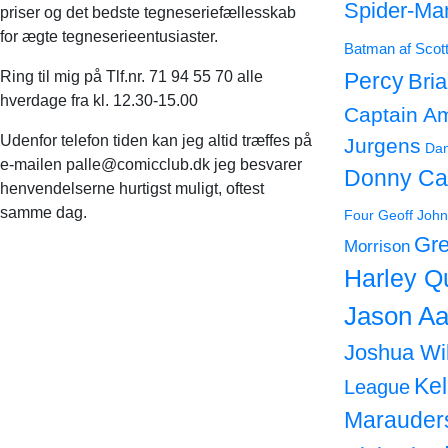
Spider-Ma
priser og det bedste tegneseriefællesskab
for ægte tegneserieentusiaster.
Batman af Scot
Ring til mig på Tlf.nr. 71 94 55 70 alle
Percy
Bri
hverdage fra kl. 12.30-15.00
Captain A
Udenfor telefon tiden kan jeg altid træffes på
Jurgens
Dan
e-mailen palle@comicclub.dk jeg besvarer
Donny Ca
henvendelserne hurtigst muligt, oftest
samme dag.
Four
Geoff John
Gre
Morrison
Harley Q
Jason Aa
Joshua Wi
Ke
League
Marauder