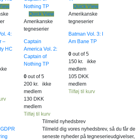
View
Quick View
nske
Quick View
Amerikanske
er
Amerikanske
tegneserier
tegneserier
l. 4:
Batman Vol. 3: I
r –
Captain
Am Bane TP
ity HC
America Vol. 2:
0
out of 5
Captain of
150
kr.
ikke
Nothing TP
kke
medlem
0
out of 5
105
DKK
200
kr.
ikke
medlem
medlem
Tilføj til kurv
kurv
130
DKK
medlem
Tilføj til kurv
Tilmeld nyhedsbrev
e GDPR
Tilmeld dig vores nyhedsbrev, så du får de
ring
seneste nyheder på tegneserieudgivelser,