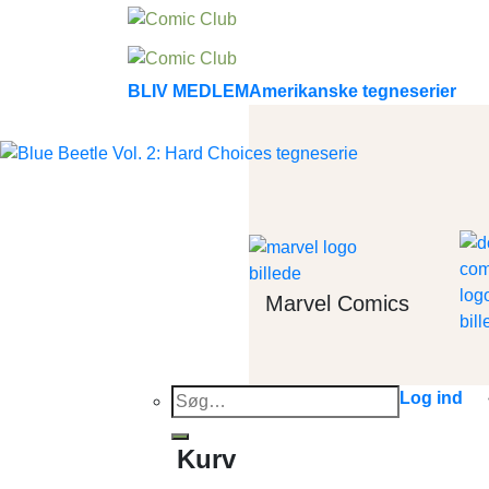
Skip
to
content
BLIV MEDLEM
Amerikanske tegneserier
Marvel Comics
Søg
Log ind
efter:
Kurv