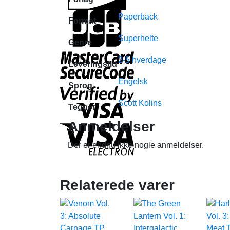
Paperback
Format
Superhelte
Genre
2-5 hverdage
Leveringstid
Engelsk
Sprog
Scott Kolins
Tegner
Anmeldelser
Der er endnu ikke nogle anmeldelser.
Relaterede varer