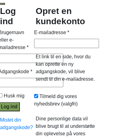
Log
Opret en
ind
kundekonto
Brugernavn
E-mailadresse
*
eller e-
mailadresse
*
Et link til en side, hvor du
kan oprette en ny
Adgangskode
*
adgangskode, vil blive
sendt til din e-mailadresse.
Husk mig
Tilmeld dig vores
nyhedsbrev
(valgfri)
Log ind
Dine personlige data vil
Mistet din
blive brugt til at understøtte
adgangskode?
din oplevelse på vores