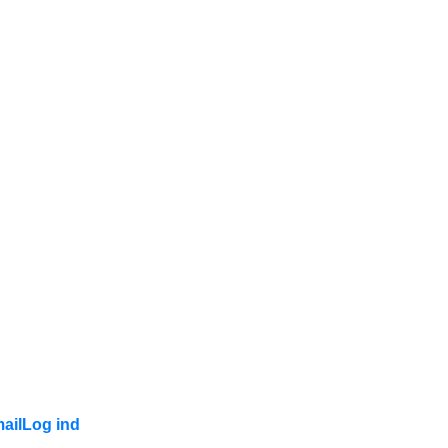
ail
Log ind