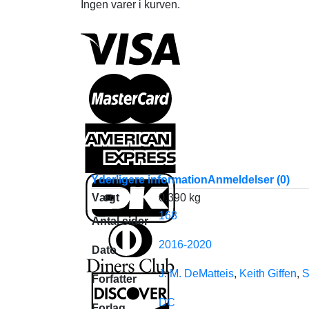
Ingen varer i kurven.
Yderligere information
Anmeldelser (0)
Vægt
0.390 kg
168
Antal sider
2016-2020
Dato
J. M. DeMatteis
,
Keith Giffen
,
S
Forfatter
DC
Forlag