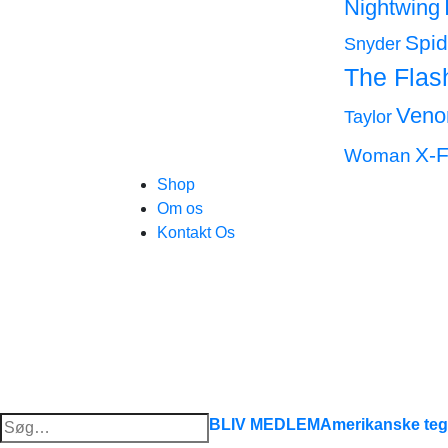
Nightwing
Spi
Snyder
The Flas
Ven
Taylor
X-F
Woman
Shop
Om os
Kontakt Os
Søg
BLIV MEDLEM
Amerikanske teg
efter: