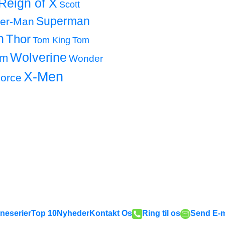
Reign of X
Scott
Superman
der-Man
h
Thor
Tom King
Tom
Wolverine
om
Wonder
X-Men
orce
neserier
Top 10
Nyheder
Kontakt Os
Ring til os
Send E-m