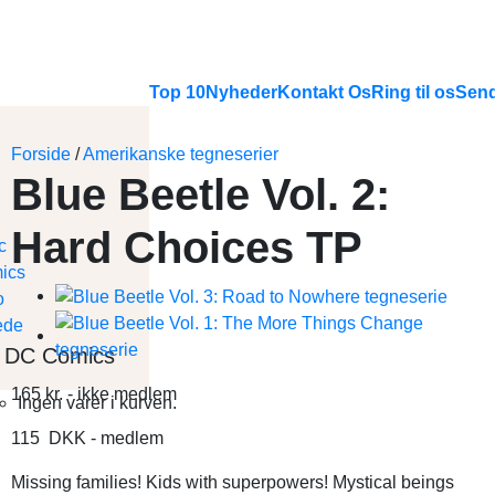
Top 10
Nyheder
Kontakt Os
Ring til os
Send
Forside
/
Amerikanske tegneserier
Blue Beetle Vol. 2:
Hard Choices TP
DC Comics
165
kr.
- ikke medlem
Ingen varer i kurven.
115
DKK
- medlem
Missing families! Kids with superpowers! Mystical beings