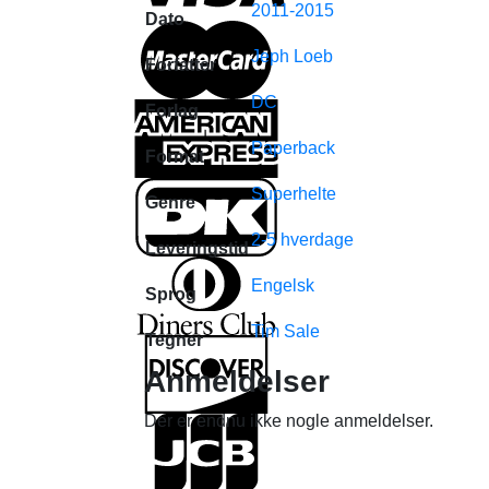
2011-2015
Dato
Jeph Loeb
Forfatter
DC
Forlag
Paperback
Format
Superhelte
Genre
2-5 hverdage
Leveringstid
Engelsk
Sprog
Tim Sale
Tegner
Anmeldelser
Der er endnu ikke nogle anmeldelser.