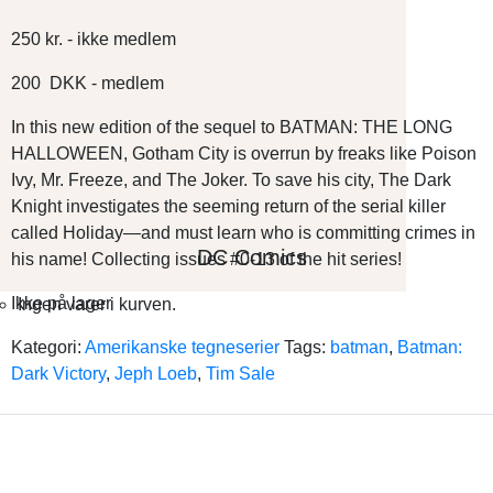
250
kr.
- ikke medlem
200
DKK
- medlem
In this new edition of the sequel to BATMAN: THE LONG
HALLOWEEN, Gotham City is overrun by freaks like Poison
Ivy, Mr. Freeze, and The Joker. To save his city, The Dark
Knight investigates the seeming return of the serial killer
called Holiday—and must learn who is committing crimes in
DC Comics
his name! Collecting issues #0-13 of the hit series!
Ikke på lager
Ingen varer i kurven.
Kategori:
Amerikanske tegneserier
Tags:
batman
,
Batman:
Dark Victory
,
Jeph Loeb
,
Tim Sale