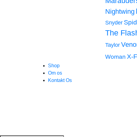
Marauder
Nightwing
Spi
Snyder
The Flas
Ven
Taylor
X-F
Woman
Shop
Om os
Kontakt Os