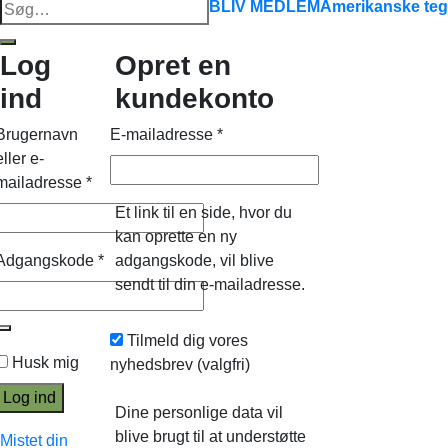
Søg
BLIV MEDLEM
Amerikanske teg
efter:
Log
Opret en
ind
kundekonto
Brugernavn
E-mailadresse
*
eller e-
mailadresse
*
Et link til en side, hvor du
kan oprette en ny
Adgangskode
*
adgangskode, vil blive
sendt til din e-mailadresse.
Tilmeld dig vores
Husk mig
nyhedsbrev
(valgfri)
Log ind
Dine personlige data vil
blive brugt til at understøtte
Mistet din