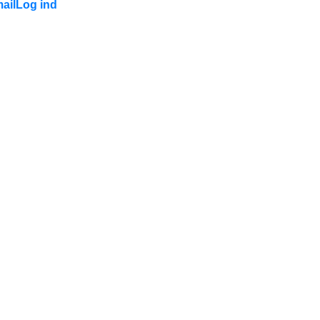
ail
Log ind