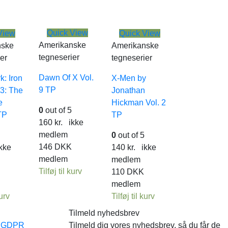
Quick View
View
Quick View
Amerikanske
nske
Amerikanske
tegneserier
er
tegneserier
Dawn Of X Vol.
k: Iron
X-Men by
9 TP
 3: The
Jonathan
e
Hickman Vol. 2
0
out of 5
TP
TP
160
kr.
ikke
medlem
0
out of 5
146
DKK
kke
140
kr.
ikke
medlem
medlem
Tilføj til kurv
110
DKK
medlem
kurv
Tilføj til kurv
Tilmeld nyhedsbrev
e GDPR
Tilmeld dig vores nyhedsbrev, så du får de