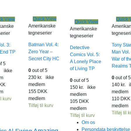
Quick View
ck View
Quick 
Quick View
Amerikanske
kanske
Amerika
Amerikanske
tegneserier
erier
tegneseri
tegneserier
Batman Vol. 4:
ol. 3:
Tony Star
Detective
Zero Year –
 End TP
Man Vol.
Comics Vol. 5:
Secret City HC
War of th
A Lonely Place
f 5
Realms 
of Living TP
0
out of 5
.
ikke
230
kr.
ikke
em
0
out of 5
0
out of 5
medlem
KK
140
kr.
i
150
kr.
ikke
155
DKK
em
medlem
medlem
medlem
il kurv
110
DKK
105
DKK
Tilføj til kurv
medlem
medlem
Tilføj til 
Tilføj til kurv
Om os
Persondata beskyttels
Amazing
Al Ewing