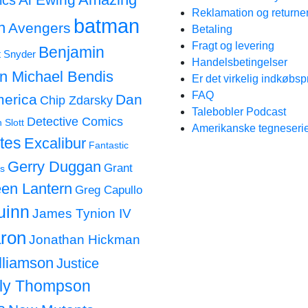
ics
Reklamation og returne
batman
n
Avengers
Betaling
Fragt og levering
Benjamin
t Snyder
Handelsbetingelser
an Michael Bendis
Er det virkelig indkøbsp
FAQ
merica
Dan
Chip Zdarsky
Talebobler Podcast
Detective Comics
 Slott
Amerikanske tegneserie
tes
Excalibur
Fantastic
Gerry Duggan
Grant
s
en Lantern
Greg Capullo
uinn
James Tynion IV
ron
Jonathan Hickman
lliamson
Justice
lly Thompson