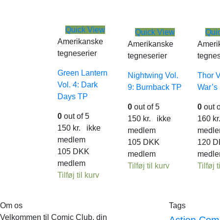
Quick View
Quick View
Qui
Amerikanske
Amerikanske
Ameri
tegneserier
tegneserier
tegnes
Green Lantern
Nightwing Vol.
Thor V
Vol. 4: Dark
9: Burnback TP
War’s
Days TP
0
out of 5
0
out o
0
out of 5
150
kr.
ikke
160
kr
150
kr.
ikke
medlem
medl
medlem
105
DKK
120
D
105
DKK
medlem
medl
medlem
Tilføj til kurv
Tilføj t
Tilføj til kurv
Om os
Tags
Velkommen til Comic Club, din