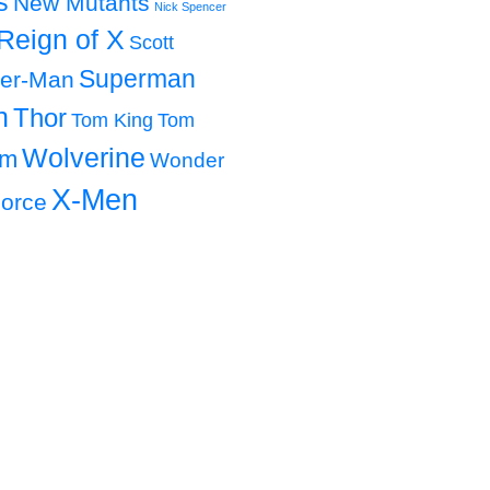
s
New Mutants
Nick Spencer
Reign of X
Scott
Superman
der-Man
h
Thor
Tom King
Tom
Wolverine
om
Wonder
X-Men
orce