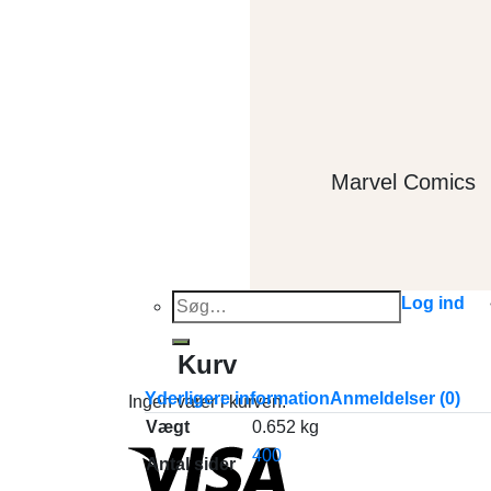
Marvel Comics
Søg
Log ind
efter:
Kurv
Yderligere information
Anmeldelser (0)
Ingen varer i kurven.
Vægt
0.652 kg
400
Antal sider