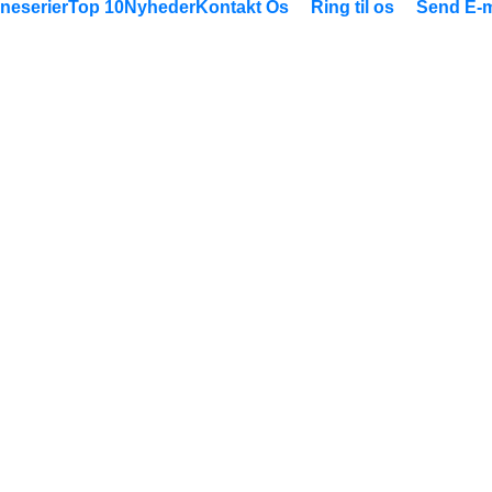
neserier
Top 10
Nyheder
Kontakt Os
Ring til os
Send E-m