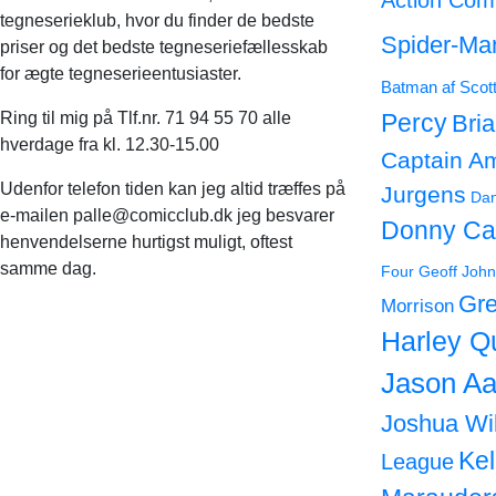
Action Com
tegneserieklub, hvor du finder de bedste
Spider-Ma
priser og det bedste tegneseriefællesskab
for ægte tegneserieentusiaster.
Batman af Scot
Ring til mig på Tlf.nr. 71 94 55 70 alle
Percy
Bri
hverdage fra kl. 12.30-15.00
Captain A
Udenfor telefon tiden kan jeg altid træffes på
Jurgens
Dan
e-mailen palle@comicclub.dk jeg besvarer
Donny Ca
henvendelserne hurtigst muligt, oftest
samme dag.
Four
Geoff John
Gre
Morrison
Harley Q
Jason Aa
Joshua Wi
Ke
League