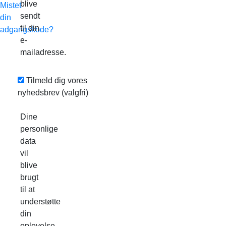
blive
Mistet
sendt
din
til din
adgangskode?
e-
mailadresse.
Tilmeld dig vores
nyhedsbrev
(valgfri)
Dine
personlige
data
vil
blive
brugt
til at
understøtte
din
oplevelse