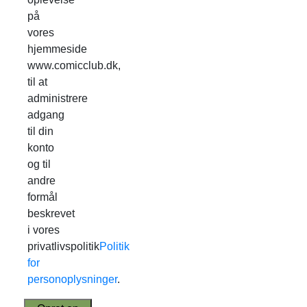
på
vores
hjemmeside
www.comicclub.dk,
til at
administrere
adgang
til din
konto
og til
andre
formål
beskrevet
i vores
privatlivspolitik
Politik
for
personoplysninger
.