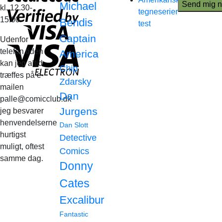
Michael
kl. 12.30-
tegneserier
15.00
Bendis
test
Captain
Udenfor
telefon tiden
America
kan jeg altid
Chip
træffes på e-
Zdarsky
mailen
Dan
palle@comicclub.dk
Jurgens
jeg besvarer
henvendelserne
Dan Slott
hurtigst
Detective
muligt, oftest
Comics
samme dag.
Donny
Cates
Excalibur
Fantastic