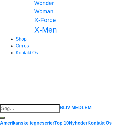
Wonder
Woman
X-Force
X-Men
Shop
Om os
Kontakt Os
Søg
BLIV MEDLEM
efter:
Amerikanske tegneserier
Top 10
Nyheder
Kontakt Os