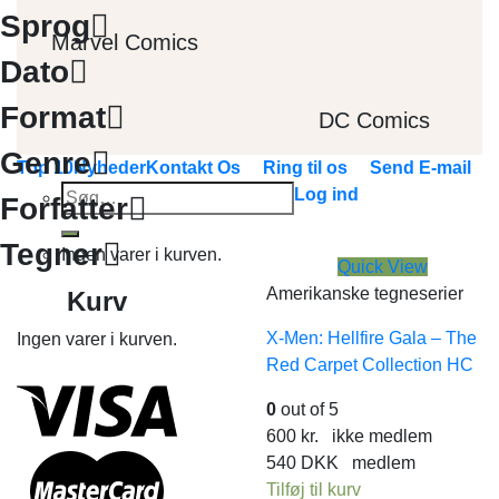
Sprog
Marvel Comics
Dato
Format
DC Comics
Genre
Top 10
Nyheder
Kontakt Os
Ring til os
Send E-mail
Søg
Log ind
Forfatter
efter:
Tegner
Ingen varer i kurven.
Quick View
Amerikanske tegneserier
Kurv
X-Men: Hellfire Gala – The
Ingen varer i kurven.
Red Carpet Collection HC
0
out of 5
600
kr.
ikke medlem
540
DKK
medlem
Tilføj til kurv