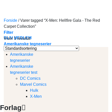
Skip
to
content
Forside
/
Varer tagged “X-Men: Hellfire Gala - The Red
Carpet Collection”
Filter
BLIV MEDLEM
Viser 1 resultat
Amerikanske tegneserier
Amerikanske
tegneserier
Amerikanske
tegneserier test
DC Comics
Marvel Comics
Hulk
X-Men
Forlag