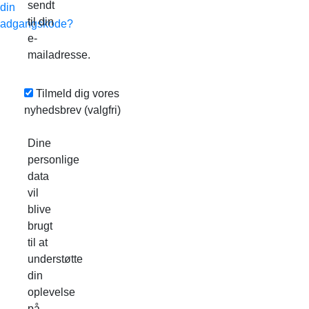
sendt
din
til din
adgangskode?
e-
mailadresse.
Tilmeld dig vores
nyhedsbrev
(valgfri)
Dine
personlige
data
vil
blive
brugt
til at
understøtte
din
oplevelse
på