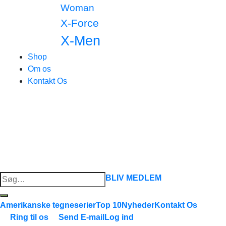
Woman
X-Force
X-Men
Shop
Om os
Kontakt Os
Søg
BLIV MEDLEM
efter:
Amerikanske tegneserier
Top 10
Nyheder
Kontakt Os
Ring til os
Send E-mail
Log ind