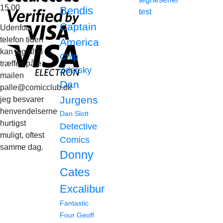
15.00
Bendis
test
Captain
Udenfor
telefon tiden
America
kan jeg altid
Chip
træffes på e-
Zdarsky
mailen
Dan
palle@comicclub.dk
Jurgens
jeg besvarer
henvendelserne
Dan Slott
hurtigst
Detective
muligt, oftest
Comics
samme dag.
Donny
Cates
Excalibur
Fantastic
Four
Geoff