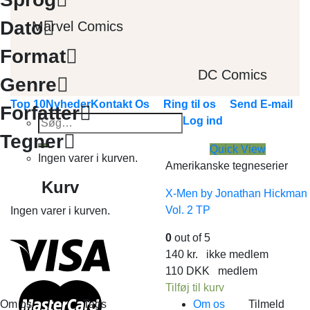
Dato
Marvel Comics
Format
DC Comics
Genre
Top 10
Nyheder
Kontakt Os
Ring til os
Send E-mail
Forfatter
Søg
Log ind
efter:
Tegner
Quick View
Ingen varer i kurven.
Amerikanske tegneserier
Kurv
X-Men by Jonathan Hickman
Vol. 2 TP
Ingen varer i kurven.
0
out of 5
140
kr.
ikke medlem
110
DKK
medlem
Tilføj til kurv
Om os
Tags
Om os
Tilmeld