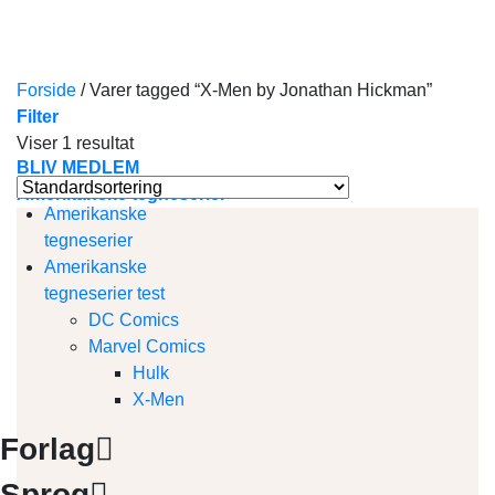
Skip
to
content
Forside
/
Varer tagged “X-Men by Jonathan Hickman”
Filter
Viser 1 resultat
BLIV MEDLEM
Amerikanske tegneserier
Amerikanske
tegneserier
Amerikanske
tegneserier test
DC Comics
Marvel Comics
Hulk
X-Men
Forlag
Sprog