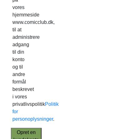
vores
hjemmeside
www.comicclub.dk,
til at
administrere
adgang
til din
konto
og til
andre
formål
beskrevet
i vores
privatlivspolitik
Politik
for
personoplysninger
.
Opret en