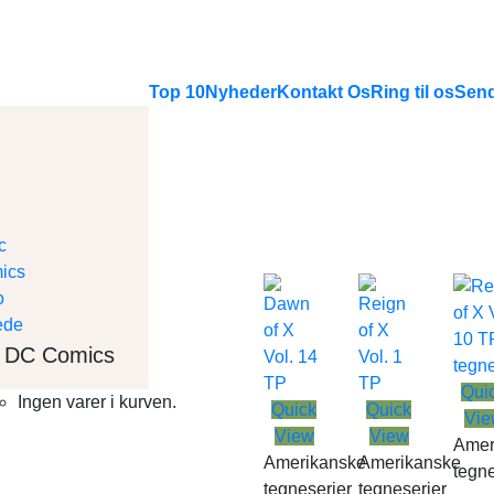
Top 10
Nyheder
Kontakt Os
Ring til os
Send
DC Comics
Qui
Ingen varer i kurven.
Quick
Quick
Vie
View
View
Amer
Amerikanske
Amerikanske
tegne
tegneserier
tegneserier