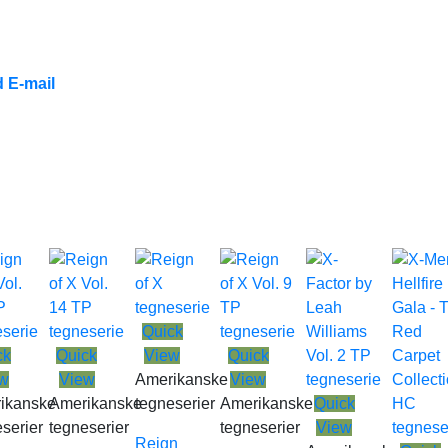
 E-mail
Quick
ck
Quick
View
Quick
w
View
Amerikanske
View
ikanske
Amerikanske
tegneserier
Amerikanske
Quick
serier
tegneserier
tegneserier
View
Reign