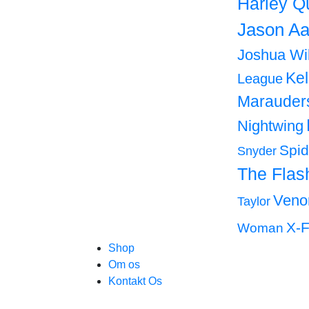
Harley Q
Jason Aa
Joshua Wi
Ke
League
Marauder
Nightwing
Spi
Snyder
The Flas
Ven
Taylor
X-F
Woman
Shop
Om os
Kontakt Os