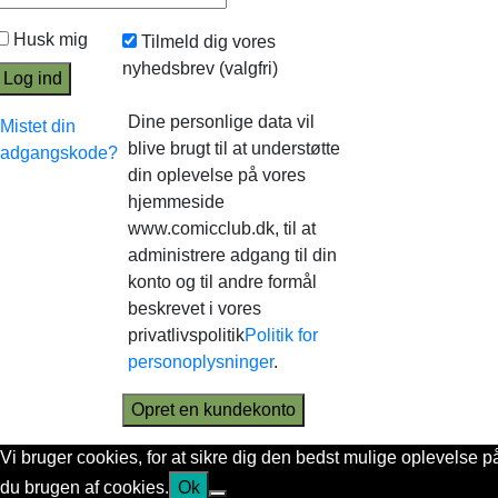
Husk mig
Tilmeld dig vores
nyhedsbrev
(valgfri)
Log ind
Dine personlige data vil
Mistet din
blive brugt til at understøtte
adgangskode?
din oplevelse på vores
hjemmeside
www.comicclub.dk, til at
administrere adgang til din
konto og til andre formål
beskrevet i vores
privatlivspolitik
Politik for
personoplysninger
.
Opret en kundekonto
Vi bruger cookies, for at sikre dig den bedst mulige oplevelse 
du brugen af cookies.
Ok