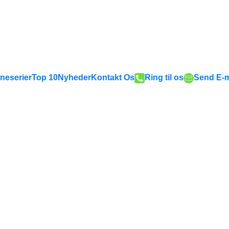
neserier
Top 10
Nyheder
Kontakt Os
Ring til os
Send E-m