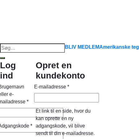
Søg
BLIV MEDLEM
Amerikanske teg
efter:
Log
Opret en
ind
kundekonto
Brugernavn
E-mailadresse
*
eller e-
mailadresse
*
Et link til en side, hvor du
kan oprette en ny
Adgangskode
*
adgangskode, vil blive
sendt til din e-mailadresse.