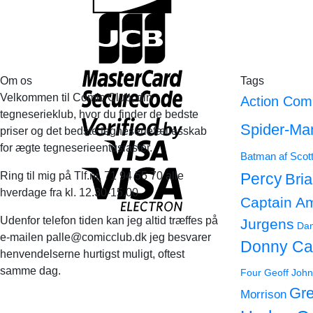
Om os
Tags
Velkommen til Comic Club, din
Action Com
tegneserieklub, hvor du finder de bedste
Spider-Ma
priser og det bedste tegneseriefællesskab
for ægte tegneserieentusiaster.
Batman af Scot
Ring til mig på Tlf.nr. 71 94 55 70 alle
Percy
Bri
hverdage fra kl. 12.30-15.00
Captain A
Udenfor telefon tiden kan jeg altid træffes på
Jurgens
Dan
e-mailen palle@comicclub.dk jeg besvarer
Donny Ca
henvendelserne hurtigst muligt, oftest
samme dag.
Four
Geoff John
Gre
Morrison