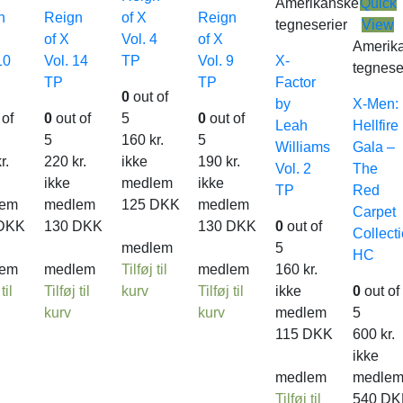
Amerikanske
Quick
n
Reign
of X
Reign
tegneserier
View
of X
Vol. 4
of X
Amerik
10
Vol. 14
TP
Vol. 9
X-
tegnese
TP
TP
Factor
0
out of
by
X-Men:
 of
0
out of
5
0
out of
Leah
Hellfire
5
160
kr.
5
Williams
Gala –
r.
220
kr.
ikke
190
kr.
Vol. 2
The
ikke
medlem
ikke
TP
Red
lem
medlem
125
DKK
medlem
Carpet
DKK
130
DKK
130
DKK
0
out of
Collect
medlem
5
HC
lem
medlem
Tilføj til
medlem
160
kr.
til
Tilføj til
kurv
Tilføj til
ikke
0
out of
kurv
kurv
medlem
5
115
DKK
600
kr.
ikke
medlem
medle
Tilføj til
540
DK