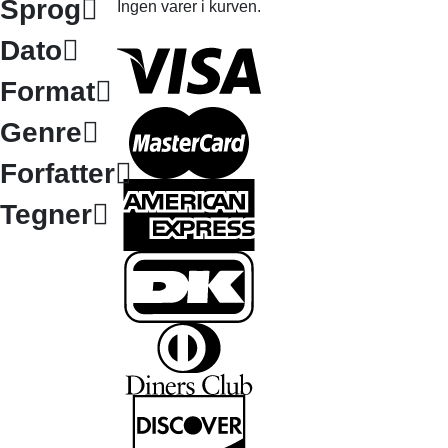
Sprog
Ingen varer i kurven.
Dato
Format
Genre
Forfatter
Tegner