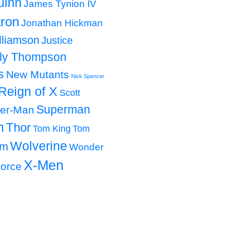
uinn
James Tynion IV
ron
Jonathan Hickman
lliamson
Justice
lly Thompson
s
New Mutants
Nick Spencer
Reign of X
Scott
Superman
der-Man
h
Thor
Tom King
Tom
Wolverine
om
Wonder
X-Men
orce