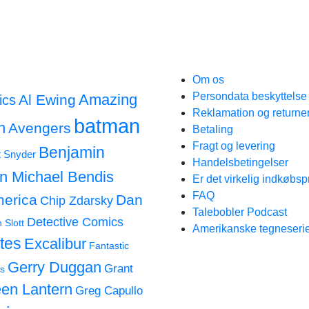
Om os
Persondata beskyttels
Amazing
Al Ewing
ics
Reklamation og returne
batman
n
Avengers
Betaling
Fragt og levering
Benjamin
t Snyder
Handelsbetingelser
an Michael Bendis
Er det virkelig indkøbsp
FAQ
merica
Dan
Chip Zdarsky
Talebobler Podcast
Detective Comics
 Slott
Amerikanske tegneserie
tes
Excalibur
Fantastic
Gerry Duggan
Grant
s
en Lantern
Greg Capullo