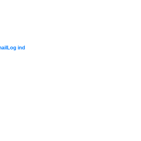
ail
Log ind