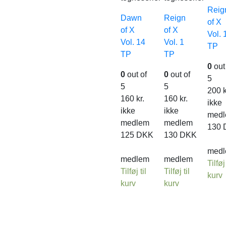
Reig
Dawn
Reign
of X
of X
of X
Vol. 
Vol. 14
Vol. 1
TP
TP
TP
0
out
0
out of
0
out of
5
5
5
200
k
160
kr.
160
kr.
ikke
ikke
ikke
med
medlem
medlem
130
125
DKK
130
DKK
med
medlem
medlem
Tilføj 
Tilføj til
Tilføj til
kurv
kurv
kurv