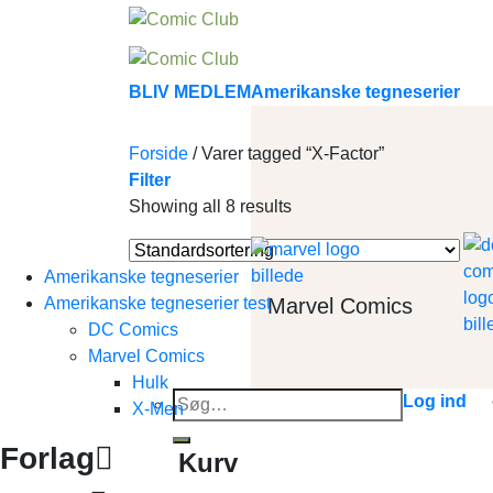
Skip
to
content
BLIV MEDLEM
Amerikanske tegneserier
Forside
/
Varer tagged “X-Factor”
Filter
Showing all 8 results
Amerikanske tegneserier
Marvel Comics
Amerikanske tegneserier test
DC Comics
Marvel Comics
Hulk
Søg
Log ind
X-Men
efter:
Forlag
Kurv