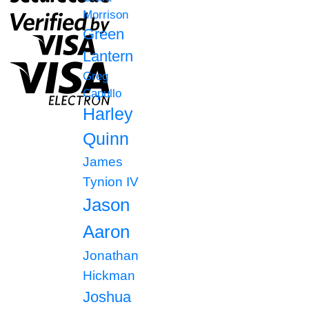
Morrison
Green
Lantern
Greg
Capullo
Harley
Quinn
James
Tynion IV
Jason
Aaron
Jonathan
Hickman
Joshua