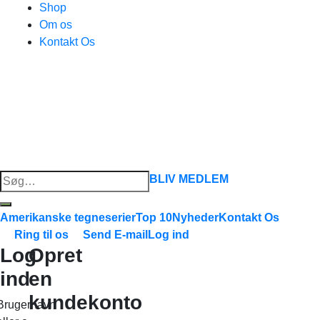
Shop
Om os
Kontakt Os
Søg
BLIV MEDLEM
efter:
Amerikanske tegneserier
Top 10
Nyheder
Kontakt Os
Ring til os
Send E-mail
Log ind
Log
Opret
ind
en
kundekonto
Brugernavn