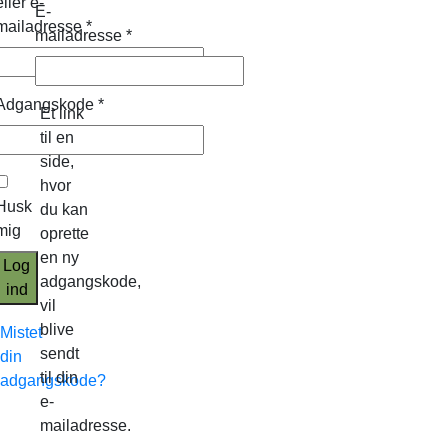
eller e-
E-
mailadresse
*
mailadresse
*
Adgangskode
*
Et link
til en
side,
hvor
Husk
du kan
mig
oprette
en ny
Log
adgangskode,
ind
vil
blive
Mistet
sendt
din
til din
adgangskode?
e-
mailadresse.