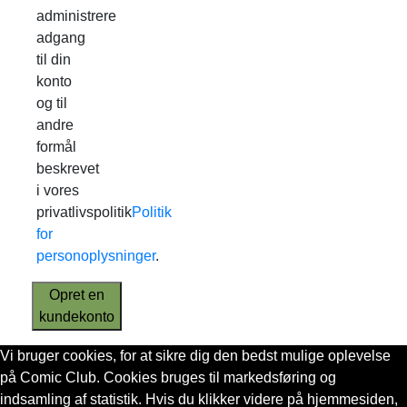
administrere
adgang
til din
konto
og til
andre
formål
beskrevet
i vores
privatlivspolitik
Politik
for
personoplysninger
.
Opret en
kundekonto
Vi bruger cookies, for at sikre dig den bedst mulige oplevelse
på Comic Club. Cookies bruges til markedsføring og
indsamling af statistik. Hvis du klikker videre på hjemmesiden,