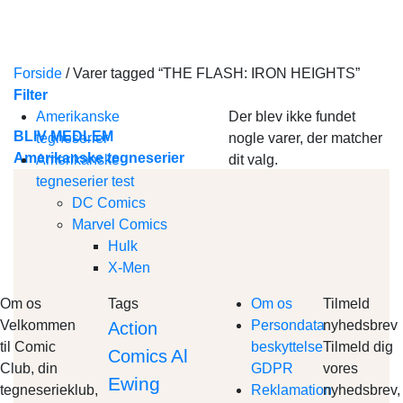
Skip
to
content
Forside
/
Varer tagged “THE FLASH: IRON HEIGHTS”
Filter
Amerikanske
Der blev ikke fundet
BLIV MEDLEM
tegneserier
nogle varer, der matcher
Amerikanske tegneserier
Amerikanske
dit valg.
tegneserier test
DC Comics
Marvel Comics
Hulk
X-Men
Om os
Tags
Om os
Tilmeld
Velkommen
Persondata
nyhedsbrev
Action
til Comic
beskyttelse
Tilmeld dig
Al
Comics
Club, din
GDPR
vores
Ewing
tegneserieklub,
Reklamation
nyhedsbrev,