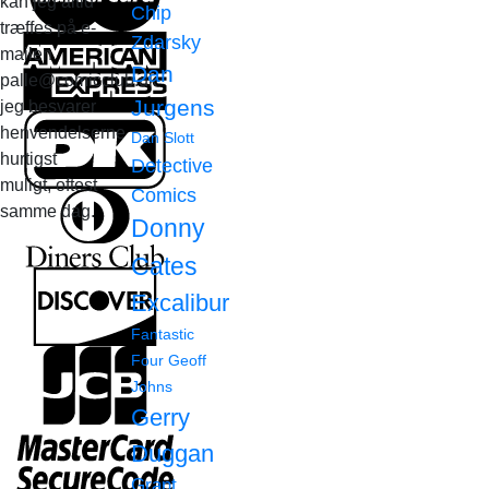
kan jeg altid
Chip
træffes på e-
Zdarsky
mailen
Dan
palle@comicclub.dk
Jurgens
jeg besvarer
henvendelserne
Dan Slott
hurtigst
Detective
muligt, oftest
Comics
samme dag.
Donny
Cates
Excalibur
Fantastic
Four
Geoff
Johns
Gerry
Duggan
Grant