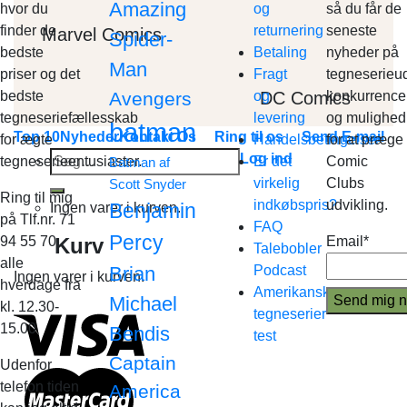
Amazing
hvor du
og
så du får de
finder de
returnering
seneste
Marvel Comics
Spider-
bedste
Betaling
nyheder på
Man
priser og det
Fragt
tegneserieud
DC Comics
bedste
Avengers
og
konkurrence
tegneseriefællesskab
levering
og mulighed
batman
Top 10
Nyheder
Kontakt Os
Ring til os
Send E-mail
for ægte
Handelsbetingelser
for at præge
Søg
Log ind
tegneserieentusiaster.
Er det
Comic
Batman af
efter:
virkelig
Clubs
Scott Snyder
Ring til mig
indkøbspris?
udvikling.
Benjamin
Ingen varer i kurven.
på Tlf.nr. 71
FAQ
Percy
Kurv
94 55 70
Email*
Talebobler
alle
Brian
Podcast
Ingen varer i kurven.
hverdage fra
Amerikanske
Michael
kl. 12.30-
tegneserier
15.00
Bendis
test
Captain
Udenfor
telefon tiden
America