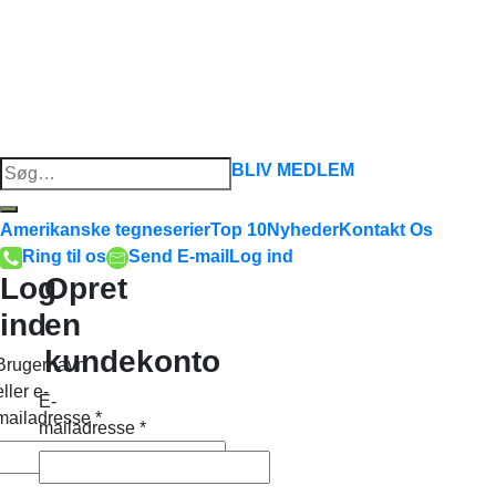
Søg
BLIV MEDLEM
efter:
Amerikanske tegneserier
Top 10
Nyheder
Kontakt Os
Ring til os
Send E-mail
Log ind
Log
Opret
ind
en
kundekonto
Brugernavn
eller e-
E-
mailadresse
*
mailadresse
*