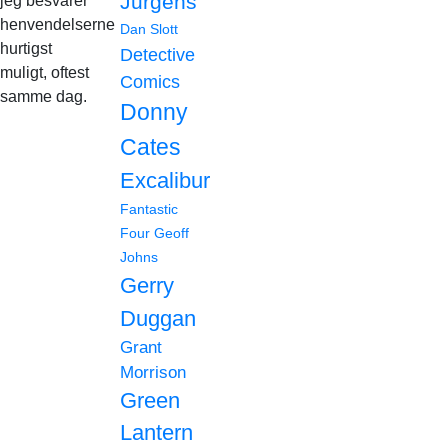
Jurgens
jeg besvarer
henvendelserne
Dan Slott
hurtigst
Detective
muligt, oftest
Comics
samme dag.
Donny
Cates
Excalibur
Fantastic
Four
Geoff
Johns
Gerry
Duggan
Grant
Morrison
Green
Lantern