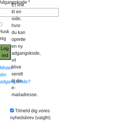
Adgangskode
*
Et link
til en
side,
hvor
Husk
du kan
mig
oprette
en ny
Log
adgangskode,
ind
vil
blive
Mistet
sendt
din
til din
adgangskode?
e-
mailadresse.
Tilmeld dig vores
nyhedsbrev
(valgfri)