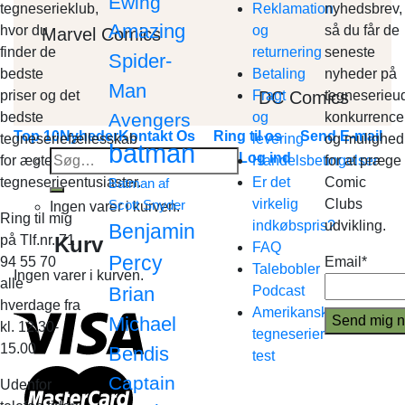
Ewing
tegneserieklub,
Reklamation
nyhedsbrev,
Amazing
hvor du
og
så du får de
Marvel Comics
finder de
returnering
seneste
Spider-
bedste
Betaling
nyheder på
Man
DC Comics
priser og det
Fragt
tegneserieud
bedste
Avengers
og
konkurrence
Top 10
Nyheder
Kontakt Os
Ring til os
Send E-mail
tegneseriefællesskab
levering
og mulighed
batman
Søg
Log ind
for ægte
Handelsbetingelser
for at præge
efter:
tegneserieentusiaster.
Er det
Comic
Batman af
virkelig
Clubs
Scott Snyder
Ingen varer i kurven.
Ring til mig
indkøbspris?
udvikling.
Benjamin
Kurv
på Tlf.nr. 71
FAQ
Percy
94 55 70
Email*
Talebobler
Ingen varer i kurven.
alle
Brian
Podcast
hverdage fra
Amerikanske
Michael
kl. 12.30-
tegneserier
15.00
Bendis
test
Captain
Udenfor