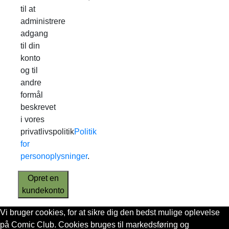
til at
administrere
adgang
til din
konto
og til
andre
formål
beskrevet
i vores
privatlivspolitik
Politik
for
personoplysninger
.
Opret en
kundekonto
Vi bruger cookies, for at sikre dig den bedst mulige oplevelse
på Comic Club. Cookies bruges til markedsføring og