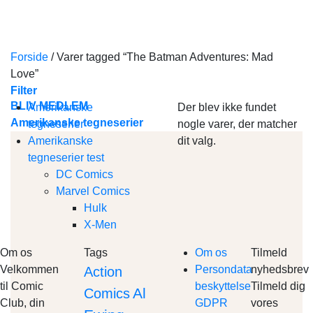
Skip
to
content
Forside
/
Varer tagged “The Batman Adventures: Mad
Love”
Filter
BLIV MEDLEM
Amerikanske
Der blev ikke fundet
Amerikanske tegneserier
tegneserier
nogle varer, der matcher
Amerikanske
dit valg.
tegneserier test
DC Comics
Marvel Comics
Hulk
X-Men
Om os
Tags
Om os
Tilmeld
Velkommen
Persondata
nyhedsbrev
Action
til Comic
beskyttelse
Tilmeld dig
Al
Comics
Club, din
GDPR
vores