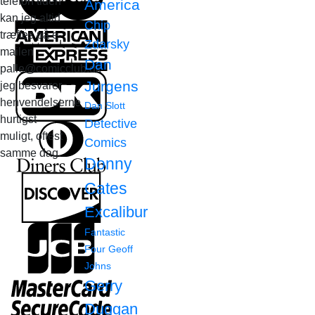
telefon tiden
America
kan jeg altid
Chip
træffes på e-
Zdarsky
mailen
Dan
palle@comicclub.dk
Jurgens
jeg besvarer
henvendelserne
Dan Slott
hurtigst
Detective
muligt, oftest
Comics
samme dag.
Donny
Cates
Excalibur
Fantastic
Four
Geoff
Johns
Gerry
Duggan