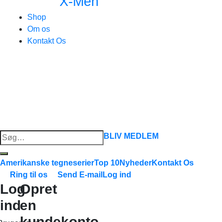
X-Men
Shop
Om os
Kontakt Os
Søg
BLIV MEDLEM
efter:
Amerikanske tegneserier
Top 10
Nyheder
Kontakt Os
Ring til os
Send E-mail
Log ind
Log
Opret
ind
en
kundekonto