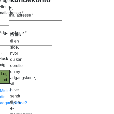
Brugernavn
eller e-
E-
mailadresse
*
mailadresse
*
Adgangskode
*
Et link
til en
side,
hvor
Husk
du kan
mig
oprette
en ny
Log
adgangskode,
ind
vil
blive
Mistet
sendt
din
til din
adgangskode?
e-