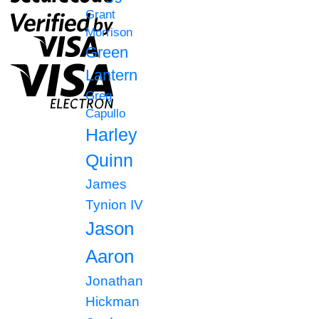
Grant
Morrison
Green
Lantern
Greg
Capullo
Harley
Quinn
James
Tynion IV
Jason
Aaron
Jonathan
Hickman