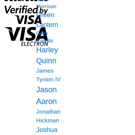
Morrison
Green
Lantern
Greg
Capullo
Harley
Quinn
James
Tynion IV
Jason
Aaron
Jonathan
Hickman
Joshua