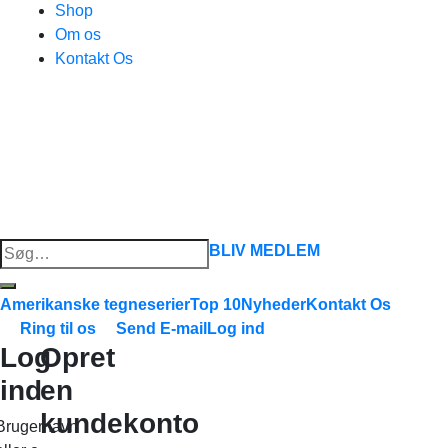
Shop
Om os
Kontakt Os
Søg
BLIV MEDLEM
efter:
Amerikanske tegneserier
Top 10
Nyheder
Kontakt Os
Ring til os
Send E-mail
Log ind
Log
Opret
ind
en
kundekonto
Brugernavn