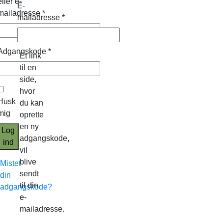
eller e-
E-
mailadresse
*
mailadresse
*
Adgangskode
*
Et link
til en
side,
hvor
Husk
du kan
mig
oprette
en ny
Log
adgangskode,
ind
vil
blive
Mistet
sendt
din
til din
adgangskode?
e-
mailadresse.