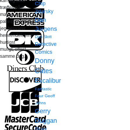
kan jeg altid
Chip
træffes på e-
Zdarsky
mailen
Dan
palle@comicclub.dk
Jurgens
jeg besvarer
henvendelserne
Dan Slott
hurtigst
Detective
muligt, oftest
Comics
samme dag.
Donny
Cates
Excalibur
Fantastic
Four
Geoff
Johns
Gerry
Duggan
Grant