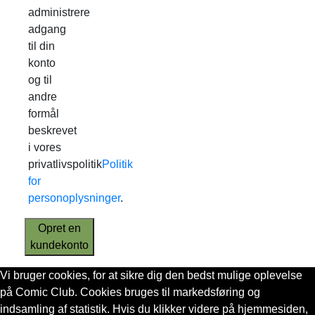
administrere
adgang
til din
konto
og til
andre
formål
beskrevet
i vores
privatlivspolitik
Politik
for
personoplysninger
.
Opret en
kundekonto
Vi bruger cookies, for at sikre dig den bedst mulige oplevelse
på Comic Club. Cookies bruges til markedsføring og
indsamling af statistik. Hvis du klikker videre på hjemmesiden,