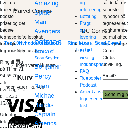
Amazing
hvor du
og
så du får de
finder de
returnering
seneste
Marvel Comics
Spider-
bedste
Betaling
nyheder på
Man
priser og det
Fragt
tegneserieud
DC Comics
bedste
Avengers
og
konkurrence
tegneseriefællesskab
levering
og mulighed
batman
Top 10
Nyheder
Kontakt Os
Ring til os
Send E-mail
for ægte
Handelsbetingelser
for at præge
Søg
Log ind
tegneserieentusiaster.
Er det
Comic
Batman af
efter:
virkelig
Clubs
Scott Snyder
Ring til mig
indkøbspris?
udvikling.
Benjamin
Ingen varer i kurven.
på Tlf.nr. 71
FAQ
Percy
Kurv
94 55 70
Email*
Talebobler
alle
Brian
Podcast
Ingen varer i kurven.
hverdage fra
Amerikanske
Michael
kl. 12.30-
tegneserier
15.00
Bendis
test
Captain
Udenfor
telefon tiden
America