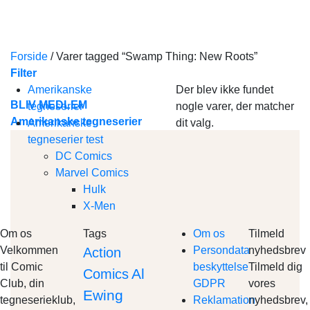
Skip
to
content
Forside
/
Varer tagged “Swamp Thing: New Roots”
Filter
Amerikanske
Der blev ikke fundet
BLIV MEDLEM
tegneserier
nogle varer, der matcher
Amerikanske tegneserier
Amerikanske
dit valg.
tegneserier test
DC Comics
Marvel Comics
Hulk
X-Men
Om os
Tags
Om os
Tilmeld
Velkommen
Persondata
nyhedsbrev
Action
til Comic
beskyttelse
Tilmeld dig
Al
Comics
Club, din
GDPR
vores
Ewing
tegneserieklub,
Reklamation
nyhedsbrev,