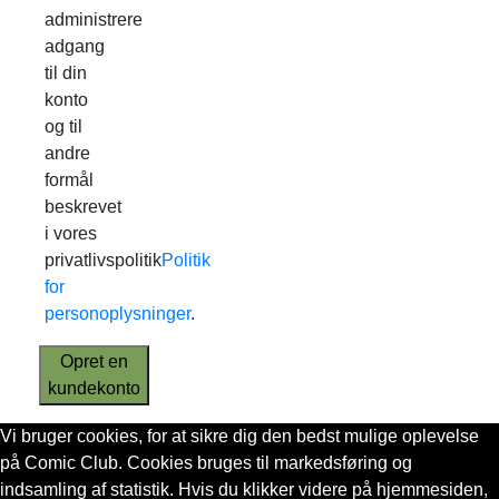
administrere
adgang
til din
konto
og til
andre
formål
beskrevet
i vores
privatlivspolitik
Politik
for
personoplysninger
.
Opret en
kundekonto
Vi bruger cookies, for at sikre dig den bedst mulige oplevelse
på Comic Club. Cookies bruges til markedsføring og
indsamling af statistik. Hvis du klikker videre på hjemmesiden,