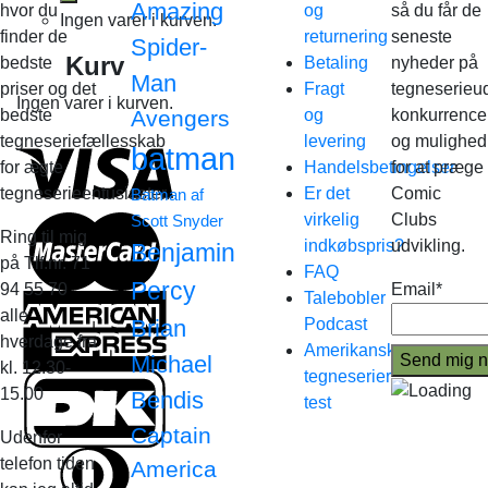
Amazing
hvor du
og
så du får de
Ingen varer i kurven.
finder de
returnering
seneste
Spider-
Kurv
bedste
Betaling
nyheder på
Man
priser og det
Fragt
tegneserieud
Ingen varer i kurven.
bedste
Avengers
og
konkurrence
tegneseriefællesskab
levering
og mulighed
batman
for ægte
Handelsbetingelser
for at præge
tegneserieentusiaster.
Er det
Comic
Batman af
virkelig
Clubs
Scott Snyder
Ring til mig
indkøbspris?
udvikling.
Benjamin
på Tlf.nr. 71
FAQ
Percy
94 55 70
Email*
Talebobler
alle
Brian
Podcast
hverdage fra
Amerikanske
Michael
kl. 12.30-
tegneserier
15.00
Bendis
test
Captain
Udenfor
telefon tiden
America