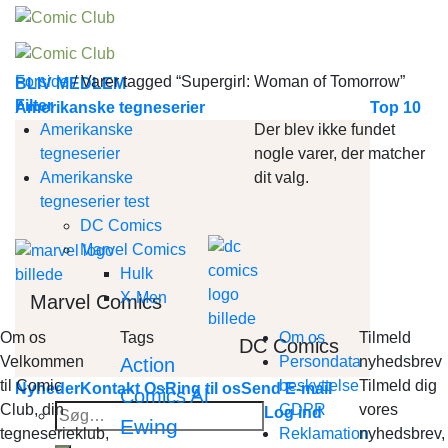
Skip
to
content
Forside
/
Varer tagged “Supergirl: Woman of Tomorrow”
BLIV MEDLEM
Filter
Amerikanske tegneserier
Top 10
Amerikanske
Der blev ikke fundet
tegneserier
nogle varer, der matcher
Amerikanske
dit valg.
tegneserier test
DC Comics
Marvel Comics
Hulk
X-Men
Marvel Comics
Om os
Tags
Om os
Tilmeld
DC Comics
Velkommen
Persondata
nyhedsbrev
Action
til Comic
beskyttelse
Tilmeld dig
Nyheder
Kontakt Os
Ring til os
Send E-mail
Al
Comics
Club, din
GDPR
vores
Søg
Log ind
Ewing
tegneserieklub,
Reklamation
nyhedsbrev,
efter: