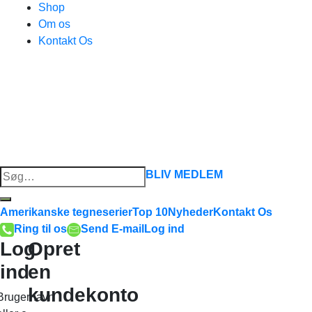
Shop
Om os
Kontakt Os
Søg
BLIV MEDLEM
efter:
Amerikanske tegneserier
Top 10
Nyheder
Kontakt Os
Ring til os
Send E-mail
Log ind
Log
Opret
ind
en
kundekonto
Brugernavn