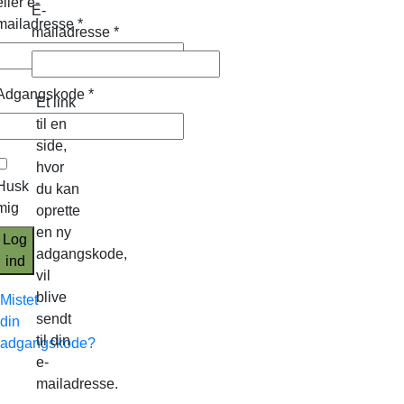
eller e-
E-
mailadresse
*
mailadresse
*
Adgangskode
*
Et link
til en
side,
hvor
Husk
du kan
mig
oprette
en ny
Log
adgangskode,
ind
vil
blive
Mistet
sendt
din
til din
adgangskode?
e-
mailadresse.