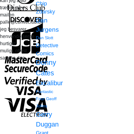
kan jeg altid
Chip
træffes på e-
Zdarsky
mailen
Dan
palle@comicclub.dk
Jurgens
jeg besvarer
henvendelserne
Dan Slott
hurtigst
Detective
muligt, oftest
Comics
samme dag.
Donny
Cates
Excalibur
Fantastic
Four
Geoff
Johns
Gerry
Duggan
Grant