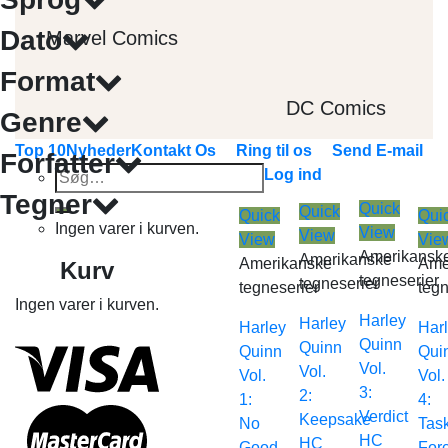
Dato
Marvel Comics
Format
DC Comics
Genre
Top 10
Nyheder
Kontakt Os
Ring til os
Send E-mail
Forfatter
Søg
Log ind
efter:
Tegner
Quick
Quick
Quick
Qui
Ingen varer i kurven.
View
View
View
Vie
Amerikansk
Amerikanske
Amerikanske
Ame
Kurv
tegneserier
tegneserier
tegneserier
tegn
Ingen varer i kurven.
Harley
Harley
Harley
Har
Quinn
Quinn
Quinn
Qui
Vol.
Vol.
Vol.
Vol.
3:
2:
1:
4:
Verdict
Keepsake
No
Tas
HC
HC
Good
For