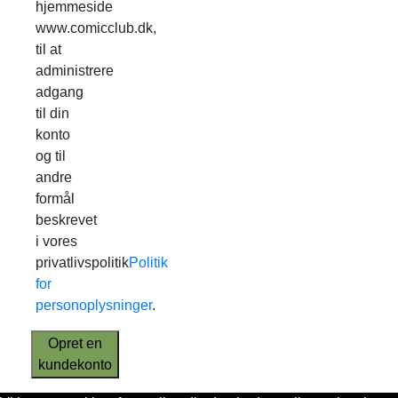
hjemmeside
www.comicclub.dk,
til at
administrere
adgang
til din
konto
og til
andre
formål
beskrevet
i vores
privatlivspolitik
Politik
for
personoplysninger
.
Opret en
kundekonto