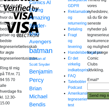
Al
Comics
Club, din
GDPR
vores
Ewing
tegneserieklub,
Reklamation
nyhedsbrev,
Amazing
hvor du
og
så du får de
finder de
returnering
seneste
Spider-
bedste
Betaling
nyheder på
Man
priser og det
Fragt
tegneserieud
bedste
Avengers
og
konkurrence
tegneseriefællesskab
levering
og mulighed
batman
for ægte
Handelsbetingelser
for at præge
tegneserieentusiaster.
Er det
Comic
Batman af
virkelig
Clubs
Scott Snyder
Ring til mig
indkøbspris?
udvikling.
Benjamin
på Tlf.nr. 71
FAQ
Percy
94 55 70
Email*
Talebobler
alle
Brian
Podcast
hverdage fra
Amerikanske
Michael
kl. 12.30-
tegneserier
15.00
Bendis
test