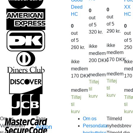
Deed
XX
0
0
HC
HC
out
out
of 5
of 5
0
0
290
kr.
320
kr.
out
out
of 5
of 5
ikke
ikke
260
kr.
25
medlem
medlem
170
DKK
200
DKK
ikke
ikke
medlem
med
medlem
medlem
170
DKK
17
Tilføj
Tilføj
til
til
medlem
med
kurv
kurv
Tilføj
Tilfø
til
til
kurv
kur
Om os
Tags
Om os
Tilmeld
Velkommen
Persondata
nyhedsbrev
Action
til Comic
beskyttelse
Tilmeld dig