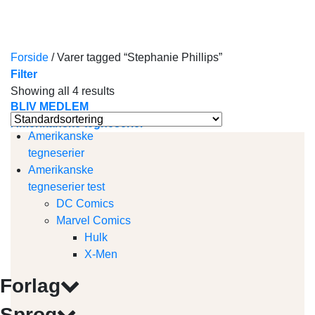
Skip
to
content
Forside
/
Varer tagged “Stephanie Phillips”
Filter
Showing all 4 results
BLIV MEDLEM
Amerikanske tegneserier
Amerikanske
tegneserier
Amerikanske
tegneserier test
DC Comics
Marvel Comics
Hulk
X-Men
Forlag
Sprog