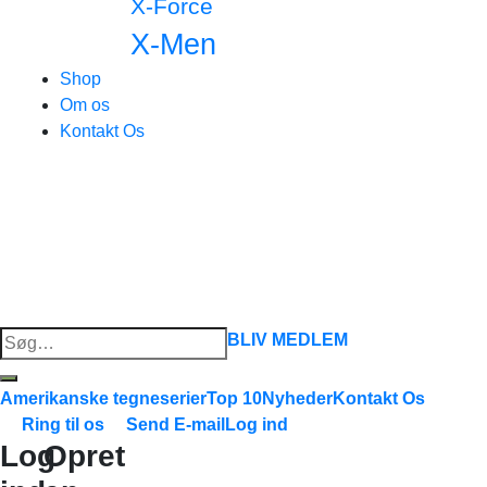
X-Force
X-Men
Shop
Om os
Kontakt Os
Søg
BLIV MEDLEM
efter:
Amerikanske tegneserier
Top 10
Nyheder
Kontakt Os
Ring til os
Send E-mail
Log ind
Log
Opret