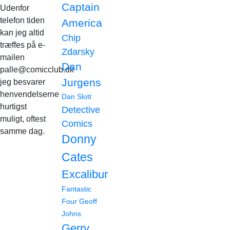
Captain
Udenfor
telefon tiden
America
kan jeg altid
Chip
træffes på e-
Zdarsky
mailen
Dan
palle@comicclub.dk
Jurgens
jeg besvarer
henvendelserne
Dan Slott
hurtigst
Detective
muligt, oftest
Comics
samme dag.
Donny
Cates
Excalibur
Fantastic
Four
Geoff
Johns
Gerry