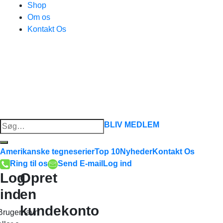
Shop
Om os
Kontakt Os
Søg
BLIV MEDLEM
efter:
Amerikanske tegneserier
Top 10
Nyheder
Kontakt Os
Ring til os
Send E-mail
Log ind
Log
Opret
ind
en
kundekonto
Brugernavn