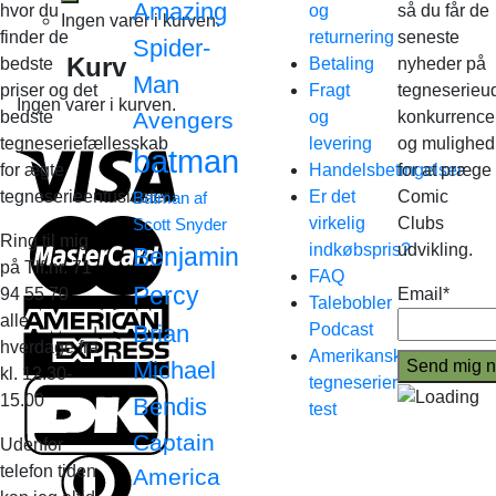
Amazing
hvor du
og
så du får de
Ingen varer i kurven.
finder de
returnering
seneste
Spider-
Kurv
bedste
Betaling
nyheder på
Man
priser og det
Fragt
tegneserieud
Ingen varer i kurven.
bedste
Avengers
og
konkurrence
tegneseriefællesskab
levering
og mulighed
batman
for ægte
Handelsbetingelser
for at præge
tegneserieentusiaster.
Er det
Comic
Batman af
virkelig
Clubs
Scott Snyder
Ring til mig
indkøbspris?
udvikling.
Benjamin
på Tlf.nr. 71
FAQ
Percy
94 55 70
Email*
Talebobler
alle
Brian
Podcast
hverdage fra
Amerikanske
Michael
kl. 12.30-
tegneserier
15.00
Bendis
test
Captain
Udenfor
telefon tiden
America