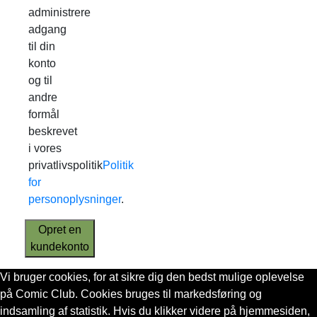
administrere
adgang
til din
konto
og til
andre
formål
beskrevet
i vores
privatlivspolitik
Politik
for
personoplysninger
.
Opret en
kundekonto
Vi bruger cookies, for at sikre dig den bedst mulige oplevelse
på Comic Club. Cookies bruges til markedsføring og
indsamling af statistik. Hvis du klikker videre på hjemmesiden,