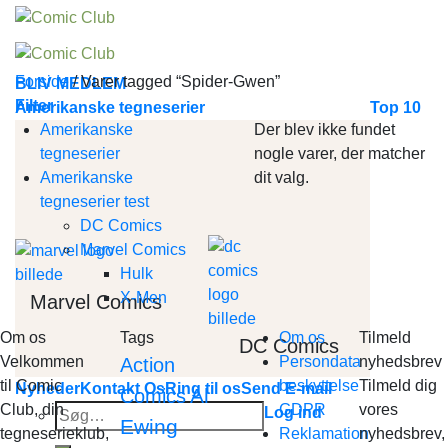
Skip
to
content
Forside
/
Varer tagged “Spider-Gwen”
BLIV MEDLEM
Filter
Amerikanske tegneserier
Top 10
Amerikanske
Der blev ikke fundet
tegneserier
nogle varer, der matcher
Amerikanske
dit valg.
tegneserier test
DC Comics
Marvel Comics
Hulk
X-Men
Marvel Comics
Om os
Tags
Om os
Tilmeld
DC Comics
Velkommen
Persondata
nyhedsbrev
Action
til Comic
beskyttelse
Tilmeld dig
Nyheder
Kontakt Os
Ring til os
Send E-mail
Al
Comics
Club, din
GDPR
vores
Søg
Log ind
Ewing
tegneserieklub,
Reklamation
nyhedsbrev,
efter: