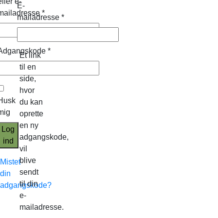
eller e-
E-
mailadresse
*
mailadresse
*
Adgangskode
*
Et link
til en
side,
hvor
Husk
du kan
mig
oprette
en ny
Log
adgangskode,
ind
vil
blive
Mistet
sendt
din
til din
adgangskode?
e-
mailadresse.