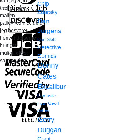
kan jeg altid
Chip
træffes på e-
Zdarsky
mailen
Dan
palle@comicclub.dk
Jurgens
jeg besvarer
henvendelserne
Dan Slott
hurtigst
Detective
muligt, oftest
Comics
samme dag.
Donny
Cates
Excalibur
Fantastic
Four
Geoff
Johns
Gerry
Duggan
Grant