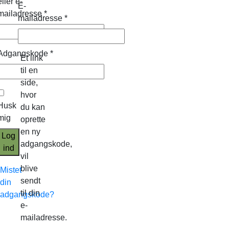
eller e-
E-
mailadresse
*
mailadresse
*
Adgangskode
*
Et link
til en
side,
hvor
Husk
du kan
mig
oprette
en ny
Log
adgangskode,
ind
vil
blive
Mistet
sendt
din
til din
adgangskode?
e-
mailadresse.