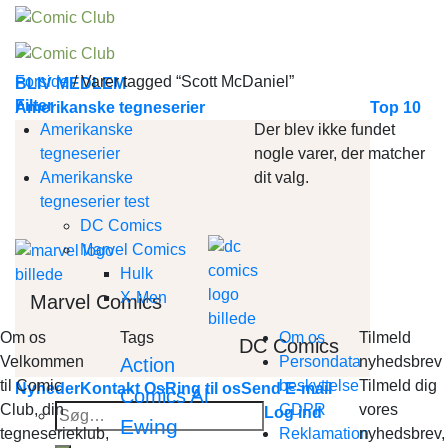
Skip
to
content
Forside
/
Varer tagged “Scott McDaniel”
BLIV MEDLEM
Filter
Amerikanske tegneserier
Top 10
Amerikanske
Der blev ikke fundet
tegneserier
nogle varer, der matcher
Amerikanske
dit valg.
tegneserier test
DC Comics
Marvel Comics
Hulk
X-Men
Marvel Comics
Om os
Tags
Om os
Tilmeld
DC Comics
Velkommen
Persondata
nyhedsbrev
Action
til Comic
beskyttelse
Tilmeld dig
Nyheder
Kontakt Os
Ring til os
Send E-mail
Al
Comics
Club, din
GDPR
vores
Søg
Log ind
Ewing
tegneserieklub,
Reklamation
nyhedsbrev,
efter: