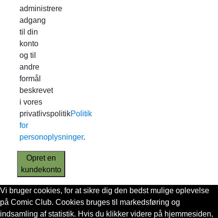
administrere
adgang
til din
konto
og til
andre
formål
beskrevet
i vores
privatlivspolitik
Politik
for
personoplysninger
.
Opret en
kundekonto
Vi bruger cookies, for at sikre dig den bedst mulige oplevelse
på Comic Club. Cookies bruges til markedsføring og
indsamling af statistik. Hvis du klikker videre på hjemmesiden,