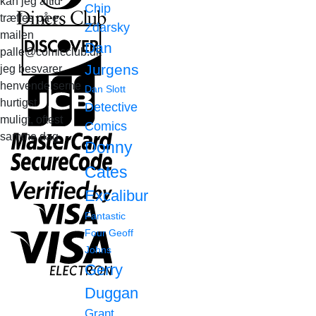
kan jeg altid
Chip
træffes på e-
Zdarsky
mailen
Dan
palle@comicclub.dk
Jurgens
jeg besvarer
henvendelserne
Dan Slott
hurtigst
Detective
muligt, oftest
Comics
samme dag.
Donny
Cates
Excalibur
Fantastic
Four
Geoff
Johns
Gerry
Duggan
Grant