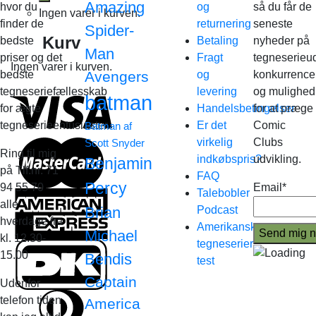
Amazing
hvor du
og
så du får de
Ingen varer i kurven.
finder de
returnering
seneste
Spider-
Kurv
bedste
Betaling
nyheder på
Man
priser og det
Fragt
tegneserieud
Ingen varer i kurven.
bedste
Avengers
og
konkurrence
tegneseriefællesskab
levering
og mulighed
batman
for ægte
Handelsbetingelser
for at præge
tegneserieentusiaster.
Er det
Comic
Batman af
virkelig
Clubs
Scott Snyder
Ring til mig
indkøbspris?
udvikling.
Benjamin
på Tlf.nr. 71
FAQ
Percy
94 55 70
Email*
Talebobler
alle
Brian
Podcast
hverdage fra
Amerikanske
Michael
kl. 12.30-
tegneserier
15.00
Bendis
test
Captain
Udenfor
telefon tiden
America