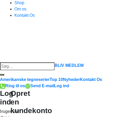
Shop
Om os
Kontakt Os
Søg
BLIV MEDLEM
efter:
Amerikanske tegneserier
Top 10
Nyheder
Kontakt Os
Ring til os
Send E-mail
Log ind
Log
Opret
ind
en
kundekonto
Brugernavn