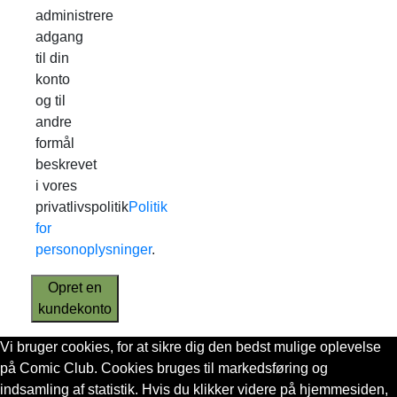
administrere
adgang
til din
konto
og til
andre
formål
beskrevet
i vores
privatlivspolitik
Politik
for
personoplysninger
.
Opret en
kundekonto
Vi bruger cookies, for at sikre dig den bedst mulige oplevelse
på Comic Club. Cookies bruges til markedsføring og
indsamling af statistik. Hvis du klikker videre på hjemmesiden,