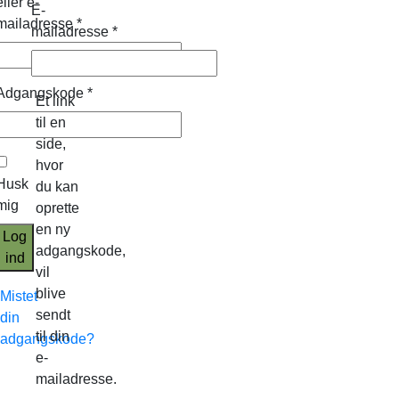
eller e-
E-
mailadresse
*
mailadresse
*
Adgangskode
*
Et link
til en
side,
hvor
Husk
du kan
mig
oprette
en ny
Log
adgangskode,
ind
vil
blive
Mistet
sendt
din
til din
adgangskode?
e-
mailadresse.