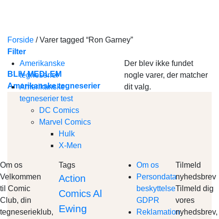
Skip
to
content
Forside
/
Varer tagged “Ron Garney”
Filter
Amerikanske
Der blev ikke fundet
BLIV MEDLEM
tegneserier
nogle varer, der matcher
Amerikanske tegneserier
Amerikanske
dit valg.
tegneserier test
DC Comics
Marvel Comics
Hulk
X-Men
Om os
Tags
Om os
Tilmeld
Velkommen
Persondata
nyhedsbrev
Action
til Comic
beskyttelse
Tilmeld dig
Al
Comics
Club, din
GDPR
vores
Ewing
tegneserieklub,
Reklamation
nyhedsbrev,