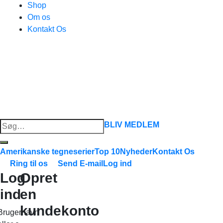
Shop
Om os
Kontakt Os
Søg
BLIV MEDLEM
efter:
Amerikanske tegneserier
Top 10
Nyheder
Kontakt Os
Ring til os
Send E-mail
Log ind
Log
Opret
ind
en
kundekonto
Brugernavn