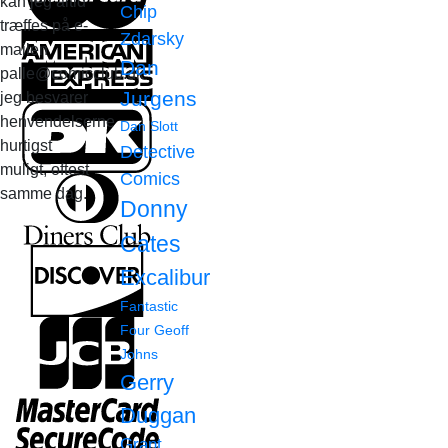
kan jeg altid
Chip
træffes på e-
Zdarsky
mailen
Dan
palle@comicclub.dk
Jurgens
jeg besvarer
henvendelserne
Dan Slott
hurtigst
Detective
muligt, oftest
Comics
samme dag.
Donny
Cates
Excalibur
Fantastic
Four
Geoff
Johns
Gerry
Duggan
Grant