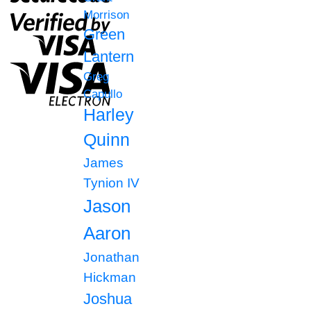
Morrison
Green
Lantern
Greg
Capullo
Harley
Quinn
James
Tynion IV
Jason
Aaron
Jonathan
Hickman
Joshua