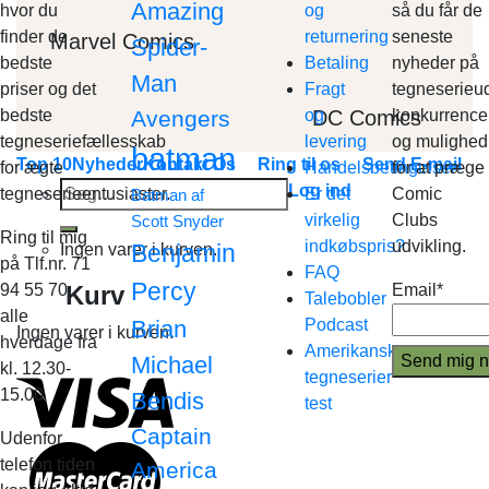
Amazing
hvor du
og
så du får de
finder de
returnering
seneste
Marvel Comics
Spider-
bedste
Betaling
nyheder på
Man
priser og det
Fragt
tegneserieud
DC Comics
bedste
Avengers
og
konkurrence
tegneseriefællesskab
levering
og mulighed
batman
Top 10
Nyheder
Kontakt Os
Ring til os
Send E-mail
for ægte
Handelsbetingelser
for at præge
Søg
Log ind
tegneserieentusiaster.
Er det
Comic
Batman af
efter:
virkelig
Clubs
Scott Snyder
Ring til mig
indkøbspris?
udvikling.
Benjamin
Ingen varer i kurven.
på Tlf.nr. 71
FAQ
Percy
Kurv
94 55 70
Email*
Talebobler
alle
Brian
Podcast
Ingen varer i kurven.
hverdage fra
Amerikanske
Michael
kl. 12.30-
tegneserier
15.00
Bendis
test
Captain
Udenfor
telefon tiden
America