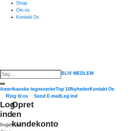
Shop
Om os
Kontakt Os
Søg
BLIV MEDLEM
efter:
Amerikanske tegneserier
Top 10
Nyheder
Kontakt Os
Ring til os
Send E-mail
Log ind
Log
Opret
ind
en
kundekonto
Brugernavn