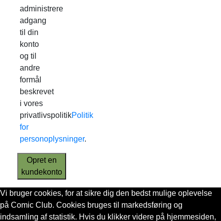
administrere
adgang
til din
konto
og til
andre
formål
beskrevet
i vores
privatlivspolitik
Politik
for
personoplysninger
.
Opret en
kundekonto
Vi bruger cookies, for at sikre dig den bedst mulige oplevelse
på Comic Club. Cookies bruges til markedsføring og
indsamling af statistik. Hvis du klikker videre på hjemmesiden,