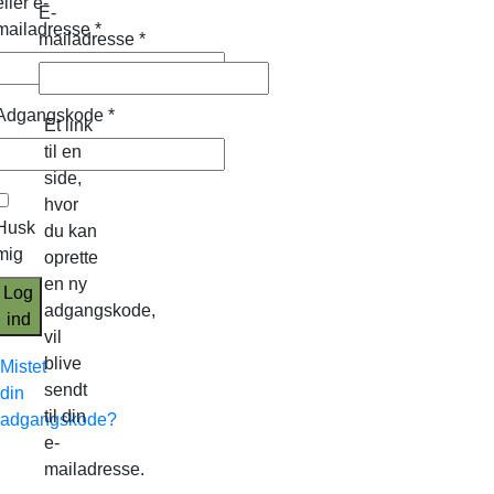
eller e-
E-
mailadresse
*
mailadresse
*
Adgangskode
*
Et link
til en
side,
hvor
Husk
du kan
mig
oprette
en ny
Log
adgangskode,
ind
vil
blive
Mistet
sendt
din
til din
adgangskode?
e-
mailadresse.