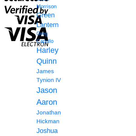
Morrison
Green
Lantern
Greg
Capullo
Harley
Quinn
James
Tynion IV
Jason
Aaron
Jonathan
Hickman
Joshua