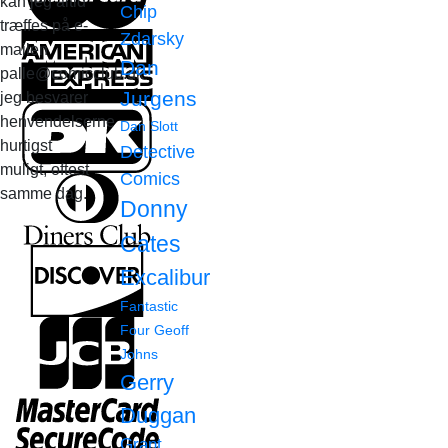
kan jeg altid
Chip
træffes på e-
Zdarsky
mailen
Dan
palle@comicclub.dk
Jurgens
jeg besvarer
henvendelserne
Dan Slott
hurtigst
Detective
muligt, oftest
Comics
samme dag.
Donny
Cates
Excalibur
Fantastic
Four
Geoff
Johns
Gerry
Duggan
Grant