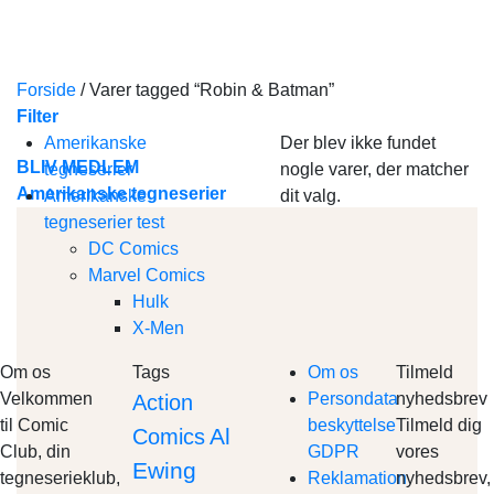
Skip
to
content
Forside
/
Varer tagged “Robin & Batman”
Filter
Amerikanske
Der blev ikke fundet
BLIV MEDLEM
tegneserier
nogle varer, der matcher
Amerikanske tegneserier
Amerikanske
dit valg.
tegneserier test
DC Comics
Marvel Comics
Hulk
X-Men
Om os
Tags
Om os
Tilmeld
Velkommen
Persondata
nyhedsbrev
Action
til Comic
beskyttelse
Tilmeld dig
Al
Comics
Club, din
GDPR
vores
Ewing
tegneserieklub,
Reklamation
nyhedsbrev,