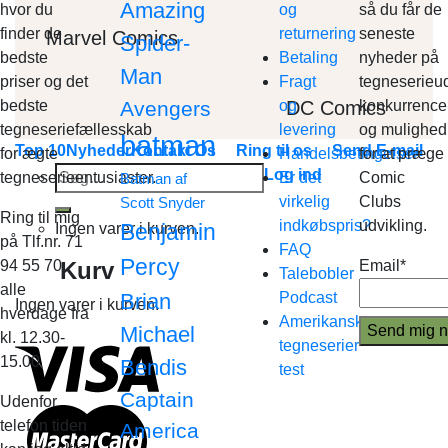
Amazing
hvor du
og
så du får de
finder de
returnering
seneste
Marvel Comics
Spider-
bedste
Betaling
nyheder på
Man
priser og det
Fragt
tegneserieud
DC Comics
bedste
Avengers
og
konkurrence
tegneseriefællesskab
levering
og mulighed
batman
Top 10
Nyheder
Kontakt Os
Ring til os
Send E-mail
for ægte
Handelsbetingelser
for at præge
Søg
Log ind
tegneserieentusiaster.
Er det
Comic
Batman af
efter:
virkelig
Clubs
Scott Snyder
Ring til mig
indkøbspris?
udvikling.
Benjamin
Ingen varer i kurven.
på Tlf.nr. 71
FAQ
Percy
Kurv
94 55 70
Email*
Talebobler
alle
Brian
Podcast
Ingen varer i kurven.
hverdage fra
Amerikanske
Michael
kl. 12.30-
tegneserier
15.00
Bendis
test
Captain
Udenfor
telefon tiden
America