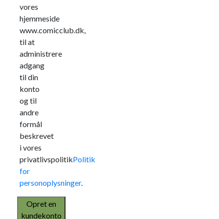
vores
hjemmeside
www.comicclub.dk,
til at
administrere
adgang
til din
konto
og til
andre
formål
beskrevet
i vores
privatlivspolitik
Politik
for
personoplysninger
.
Opret en
kundekonto