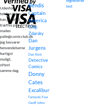
tegneserier
Bendis
test
Udenfor
Captain
telefon tiden
kan jeg altid
America
træffes på e-
Chip
mailen
Zdarsky
palle@comicclub.dk
Dan
jeg besvarer
Jurgens
henvendelserne
hurtigst
Dan Slott
muligt,
Detective
oftest
Comics
samme dag.
Donny
Cates
Excalibur
Fantastic Four
Geoff Johns