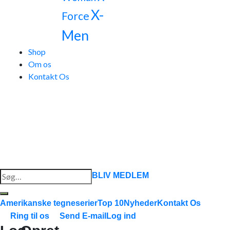
X-
Force
Men
Shop
Om os
Kontakt Os
Søg
BLIV MEDLEM
efter:
Amerikanske tegneserier
Top 10
Nyheder
Kontakt Os
Ring til os
Send E-mail
Log ind