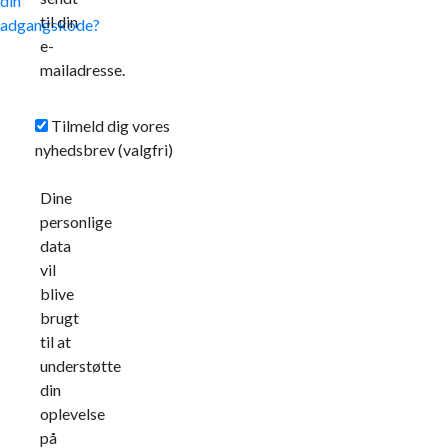
din
til din
adgangskode?
e-
mailadresse.
Tilmeld dig vores
nyhedsbrev
(valgfri)
Dine
personlige
data
vil
blive
brugt
til at
understøtte
din
oplevelse
på