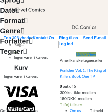
Sprog
Dato
Marvel Comics
Format
DC Comics
Genre
Top 10
Nyheder
Kontakt Os
Ring til os
Send E-mail
Forfatter
Søg
Log ind
efter:
Tegner
Quick View
Ingen varer i kurven.
Amerikanske tegneserier
Kurv
Punisher Vol. 1: The King of
Ingen varer i kurven.
Killers Book One TP
out of 5
0
300
kr.
ikke medlem
180
DKK
medlem
Tilføj til kurv
Om os
Tags
Om os
Tilmeld