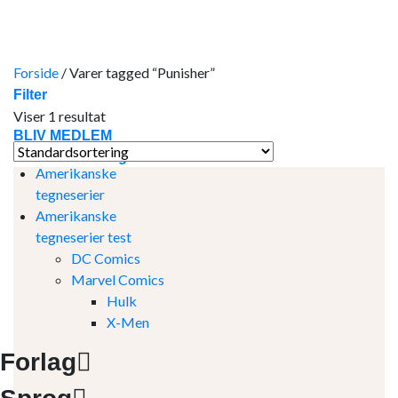
Skip
to
content
Forside
/
Varer tagged “Punisher”
Filter
Viser 1 resultat
BLIV MEDLEM
Amerikanske tegneserier
Amerikanske
tegneserier
Amerikanske
tegneserier test
DC Comics
Marvel Comics
Hulk
X-Men
Forlag