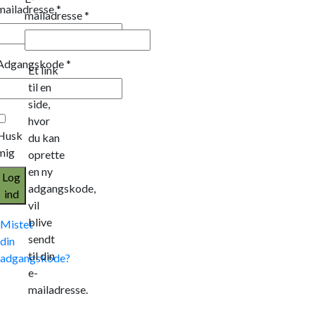
mailadresse
*
mailadresse
*
Adgangskode
*
Et link
til en
side,
hvor
Husk
du kan
mig
oprette
en ny
Log
adgangskode,
ind
vil
blive
Mistet
sendt
din
til din
adgangskode?
e-
mailadresse.