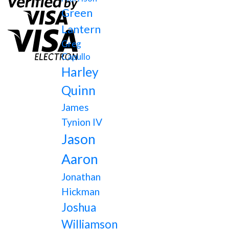
Green
Lantern
Greg
Capullo
Harley
Quinn
James
Tynion IV
Jason
Aaron
Jonathan
Hickman
Joshua
Williamson