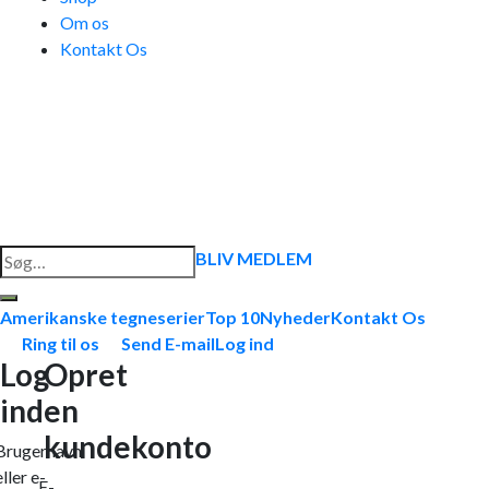
Om os
Kontakt Os
Søg
BLIV MEDLEM
efter:
Amerikanske tegneserier
Top 10
Nyheder
Kontakt Os
Ring til os
Send E-mail
Log ind
Log
Opret
ind
en
kundekonto
Brugernavn
eller e-
E-