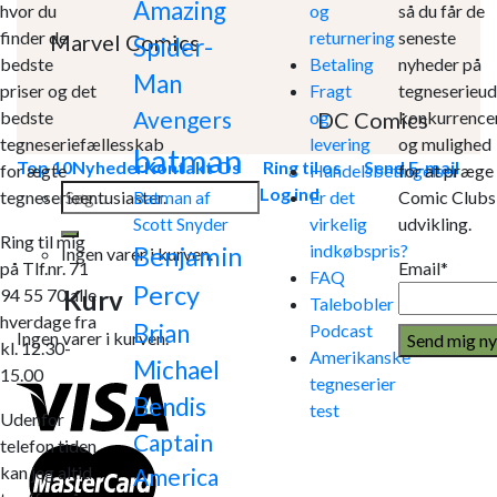
Amazing
hvor du
og
så du får de
finder de
returnering
seneste
Marvel Comics
Spider-
bedste
Betaling
nyheder på
Man
priser og det
Fragt
tegneserieud
Avengers
DC Comics
bedste
og
konkurrence
tegneseriefællesskab
levering
og mulighed
batman
Top 10
Nyheder
Kontakt Os
Ring til os
Send E-mail
for ægte
Handelsbetingelser
for at præge
Søg
Log ind
tegneserieentusiaster.
Er det
Comic Clubs
Batman af
efter:
virkelig
udvikling.
Scott Snyder
Ring til mig
indkøbspris?
Benjamin
Ingen varer i kurven.
på Tlf.nr. 71
Email*
FAQ
Percy
Kurv
94 55 70 alle
Talebobler
hverdage fra
Brian
Podcast
Ingen varer i kurven.
kl. 12.30-
Amerikanske
Michael
15.00
tegneserier
Bendis
test
Udenfor
Captain
telefon tiden
kan jeg altid
America