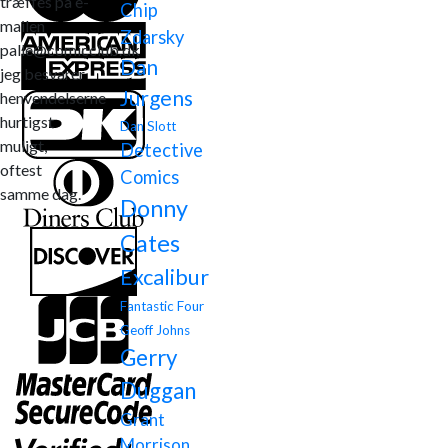
træffes på e-
Chip
mailen
Zdarsky
palle@comicclub.dk
Dan
jeg besvarer
Jurgens
henvendelserne
hurtigst
Dan Slott
muligt,
Detective
oftest
Comics
samme dag.
Donny
Cates
Excalibur
Fantastic Four
Geoff Johns
Gerry
Duggan
Grant
Morrison