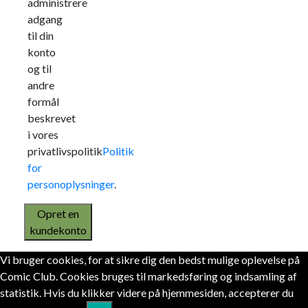
administrere
adgang
til din
konto
og til
andre
formål
beskrevet
i vores
privatlivspolitik
Politik
for
personoplysninger
.
Opret en
kundekonto
Vi bruger cookies, for at sikre dig den bedst mulige oplevelse på
Comic Club. Cookies bruges til markedsføring og indsamling af
statistik. Hvis du klikker videre på hjemmesiden, accepterer du