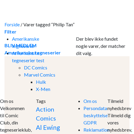
Skip
to
content
Forside
/
Varer tagged “Philip Tan”
Filter
Amerikanske
Der blev ikke fundet
BLIV MEDLEM
tegneserier
nogle varer, der matcher
Amerikanske tegneserier
Amerikanske
dit valg.
tegneserier test
DC Comics
Marvel Comics
Hulk
X-Men
Om os
Tags
Om os
Tilmeld
Velkommen
Persondata
nyhedsbrev
Action
til Comic
beskyttelse
Tilmeld dig
Comics
Club, din
GDPR
vores
Al Ewing
tegneserieklub,
Reklamation
nyhedsbrev,