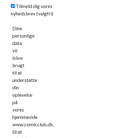
Tilmeld dig vores
nyhedsbrev
(valgfri)
Dine
personlige
data
vil
blive
brugt
til at
understøtte
din
oplevelse
på
vores
hjemmeside
www.comicclub.dk,
til at