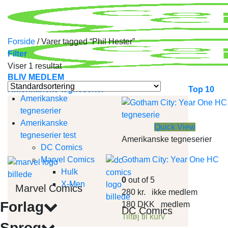
Skip
to
content
Forside
/
Varer tagged “Phil Hester”
Filter
Viser 1 resultat
BLIV MEDLEM
Amerikanske tegneserier
Top 10
Amerikanske
tegneserier
Amerikanske
Quick View
tegneserier test
Amerikanske tegneserier
DC Comics
Marvel Comics
Gotham City: Year One HC
Hulk
0
out of 5
X-Men
Marvel Comics
280
kr.
ikke medlem
Forlag
180
DKK
medlem
DC Comics
Tilføj til kurv
Sprog