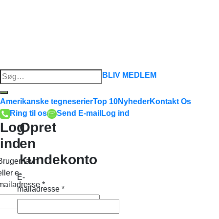
Søg
BLIV MEDLEM
efter:
Amerikanske tegneserier
Top 10
Nyheder
Kontakt Os
Ring til os
Send E-mail
Log ind
Log
Opret
ind
en
kundekonto
Brugernavn
eller e-
E-
mailadresse
*
mailadresse
*