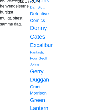
Jurgens
jeg besvarer
henvendelserne
Dan Slott
hurtigst
Detective
muligt, oftest
Comics
samme dag.
Donny
Cates
Excalibur
Fantastic
Four
Geoff
Johns
Gerry
Duggan
Grant
Morrison
Green
Lantern