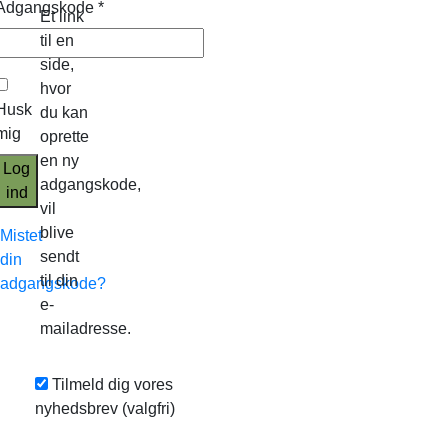
Adgangskode
*
Et link
til en
side,
hvor
Husk
du kan
mig
oprette
en ny
Log
adgangskode,
ind
vil
blive
Mistet
sendt
din
til din
adgangskode?
e-
mailadresse.
Tilmeld dig vores
nyhedsbrev
(valgfri)