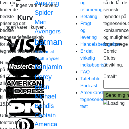
Amazing
hvor du
og
så du får de
Ingen varer i kurven.
finder de
returnering
seneste
Spider-
Kurv
bedste
Betaling
nyheder på
Man
priser og det
Fragt
tegneserieud
Ingen varer i kurven.
bedste
Avengers
og
konkurrence
tegneseriefællesskab
levering
og mulighed
batman
for ægte
Handelsbetingelser
for at præge
tegneserieentusiaster.
Er det
Comic
Batman af
virkelig
Clubs
Scott Snyder
Ring til mig
indkøbspris?
udvikling.
Benjamin
på Tlf.nr. 71
FAQ
Percy
94 55 70
Email*
Talebobler
alle
Brian
Podcast
hverdage fra
Amerikanske
Michael
kl. 12.30-
tegneserier
15.00
Bendis
test
Captain
Udenfor
telefon tiden
America