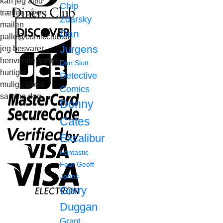
kan jeg altid
Chip
træffes på e-
Zdarsky
mailen
Dan
palle@comicclub.dk
Jurgens
jeg besvarer
henvendelserne
Dan Slott
hurtigst
Detective
muligt, oftest
Comics
samme dag.
Donny
Cates
Excalibur
Fantastic
Four
Geoff
Johns
Gerry
Duggan
Grant