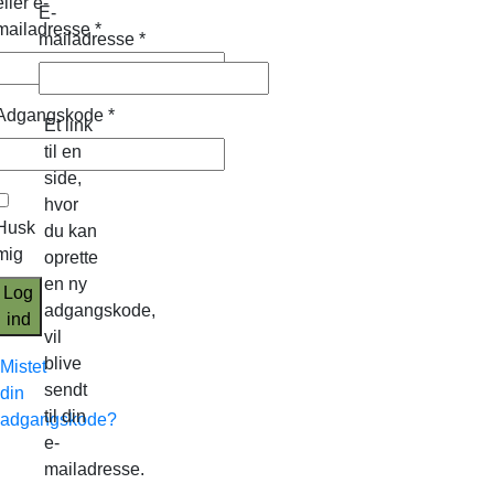
eller e-
E-
mailadresse
*
mailadresse
*
Adgangskode
*
Et link
til en
side,
hvor
Husk
du kan
mig
oprette
en ny
Log
adgangskode,
ind
vil
blive
Mistet
sendt
din
til din
adgangskode?
e-
mailadresse.