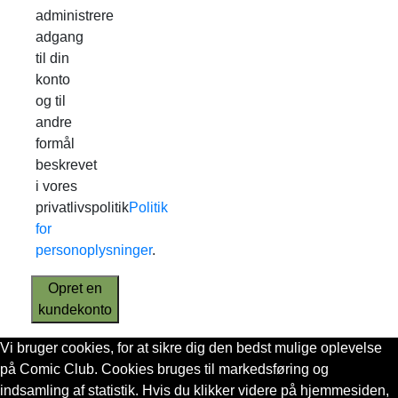
administrere
adgang
til din
konto
og til
andre
formål
beskrevet
i vores
privatlivspolitik
Politik
for
personoplysninger
.
Opret en
kundekonto
Vi bruger cookies, for at sikre dig den bedst mulige oplevelse
på Comic Club. Cookies bruges til markedsføring og
indsamling af statistik. Hvis du klikker videre på hjemmesiden,