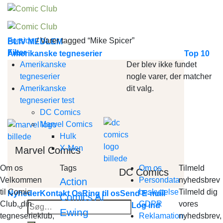
Skip
to
content
Forside
/
Varer tagged “Mike Spicer”
BLIV MEDLEM
Filter
Amerikanske tegneserier
Top 10
Amerikanske
Der blev ikke fundet
tegneserier
nogle varer, der matcher
Amerikanske
dit valg.
tegneserier test
DC Comics
Marvel Comics
Hulk
X-Men
Marvel Comics
Om os
Tags
Om os
Tilmeld
DC Comics
Velkommen
Persondata
nyhedsbrev
Action
til Comic
beskyttelse
Tilmeld dig
Nyheder
Kontakt Os
Ring til os
Send E-mail
Al
Comics
Club, din
GDPR
vores
Søg
Log ind
Ewing
tegneserieklub,
Reklamation
nyhedsbrev,
efter: