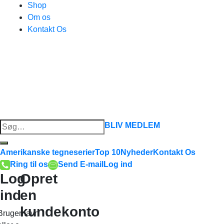
Shop
Om os
Kontakt Os
Søg
BLIV MEDLEM
efter:
Amerikanske tegneserier
Top 10
Nyheder
Kontakt Os
Ring til os
Send E-mail
Log ind
Log
Opret
ind
en
kundekonto
Brugernavn