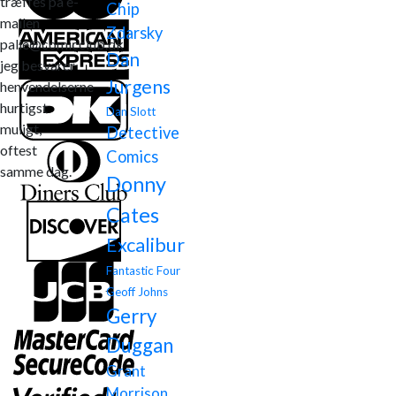
træffes på e-
Chip
mailen
Zdarsky
palle@comicclub.dk
Dan
jeg besvarer
Jurgens
henvendelserne
hurtigst
Dan Slott
muligt,
Detective
oftest
Comics
samme dag.
Donny
Cates
Excalibur
Fantastic Four
Geoff Johns
Gerry
Duggan
Grant
Morrison