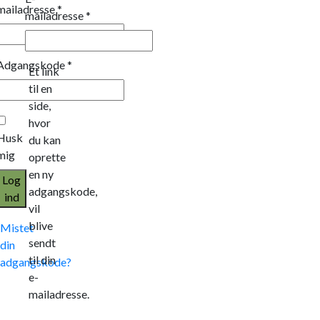
mailadresse
*
mailadresse
*
Adgangskode
*
Et link
til en
side,
hvor
Husk
du kan
mig
oprette
en ny
Log
adgangskode,
ind
vil
blive
Mistet
sendt
din
til din
adgangskode?
e-
mailadresse.