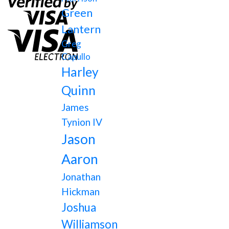
Green
Lantern
Greg
Capullo
Harley
Quinn
James
Tynion IV
Jason
Aaron
Jonathan
Hickman
Joshua
Williamson