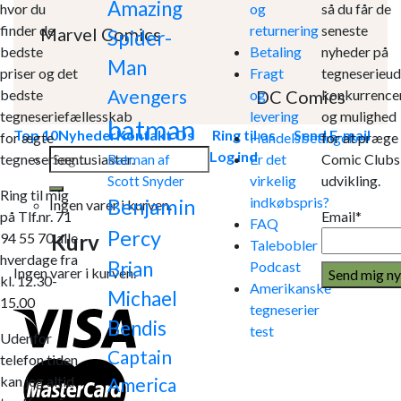
Amazing
hvor du
og
så du får de
finder de
returnering
seneste
Marvel Comics
Spider-
bedste
Betaling
nyheder på
Man
priser og det
Fragt
tegneserieud
Avengers
DC Comics
bedste
og
konkurrence
tegneseriefællesskab
levering
og mulighed
batman
Top 10
Nyheder
Kontakt Os
Ring til os
Send E-mail
for ægte
Handelsbetingelser
for at præge
Søg
Log ind
tegneserieentusiaster.
Er det
Comic Clubs
Batman af
efter:
virkelig
udvikling.
Scott Snyder
Ring til mig
indkøbspris?
Benjamin
Ingen varer i kurven.
på Tlf.nr. 71
Email*
FAQ
Percy
Kurv
94 55 70 alle
Talebobler
hverdage fra
Brian
Podcast
Ingen varer i kurven.
kl. 12.30-
Amerikanske
Michael
15.00
tegneserier
Bendis
test
Udenfor
Captain
telefon tiden
kan jeg altid
America