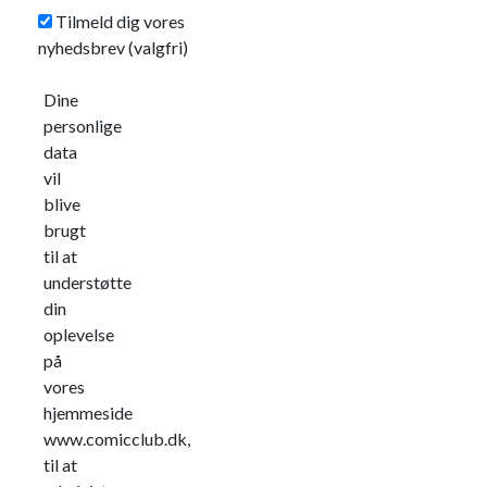
Tilmeld dig vores
nyhedsbrev
(valgfri)
Dine
personlige
data
vil
blive
brugt
til at
understøtte
din
oplevelse
på
vores
hjemmeside
www.comicclub.dk,
til at