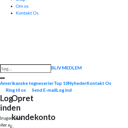
Om os
Kontakt Os
Søg
BLIV MEDLEM
efter:
Amerikanske tegneserier
Top 10
Nyheder
Kontakt Os
Ring til os
Send E-mail
Log ind
Log
Opret
ind
en
kundekonto
Brugernavn
eller e-
E-