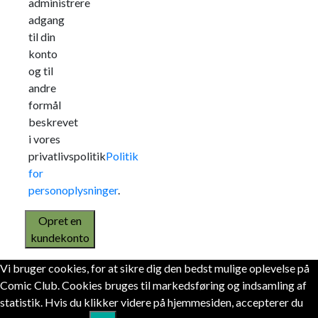
administrere
adgang
til din
konto
og til
andre
formål
beskrevet
i vores
privatlivspolitik
Politik
for
personoplysninger
.
Opret en
kundekonto
Vi bruger cookies, for at sikre dig den bedst mulige oplevelse på
Comic Club. Cookies bruges til markedsføring og indsamling af
statistik. Hvis du klikker videre på hjemmesiden, accepterer du