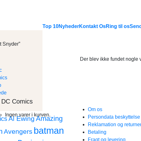
Top 10
Nyheder
Kontakt Os
Ring til os
Send
t Snyder”
Der blev ikke fundet nogle v
DC Comics
Om os
Ingen varer i kurven.
Persondata beskyttels
Amazing
Al Ewing
ics
Reklamation og returne
batman
n
Avengers
Betaling
Fragt og levering