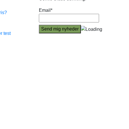
Email*
ris?
r test