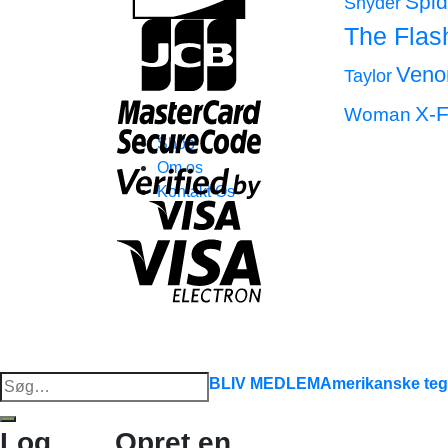
Spi
Snyder
The Flas
Ven
Taylor
X-F
Woman
Shop
Om os
Kontakt Os
Søg
BLIV MEDLEM
Amerikanske teg
efter:
Log
Opret en