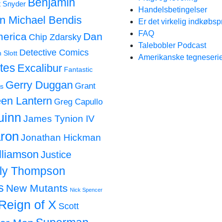
Benjamin
t Snyder
Handelsbetingelser
an Michael Bendis
Er det virkelig indkøbsp
FAQ
merica
Dan
Chip Zdarsky
Talebobler Podcast
Detective Comics
 Slott
Amerikanske tegneserie
tes
Excalibur
Fantastic
Gerry Duggan
Grant
s
en Lantern
Greg Capullo
uinn
James Tynion IV
ron
Jonathan Hickman
lliamson
Justice
lly Thompson
s
New Mutants
Nick Spencer
Reign of X
Scott