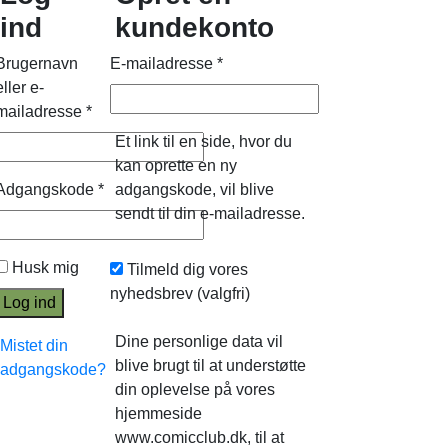
ind
kundekonto
Brugernavn
E-mailadresse
*
eller e-
mailadresse
*
Et link til en side, hvor du
kan oprette en ny
Adgangskode
*
adgangskode, vil blive
sendt til din e-mailadresse.
Husk mig
Tilmeld dig vores
nyhedsbrev
(valgfri)
Log ind
Dine personlige data vil
Mistet din
blive brugt til at understøtte
adgangskode?
din oplevelse på vores
hjemmeside
www.comicclub.dk, til at