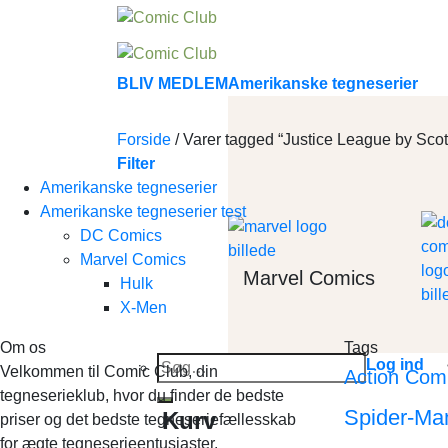
Skip
to
content
BLIV MEDLEM
Amerikanske tegneserier
Forside
/
Varer tagged “Justice League by Scot
Filter
Amerikanske tegneserier
Amerikanske tegneserier test
DC Comics
Marvel Comics
Marvel Comics
Hulk
X-Men
Om os
Tags
Søg
Log ind
Velkommen til Comic Club, din
Action Com
efter:
tegneserieklub, hvor du finder de bedste
Spider-Ma
Kurv
priser og det bedste tegneseriefællesskab
for ægte tegneserieentusiaster.