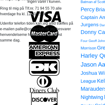
Ingen varer i kurven.
Batman af Scot
Ring til mig på Tlf.nr. 71 94 55 70 alle
Percy
Bri
hverdage fra kl. 12.30-15.00
Captain A
Udenfor telefon tiden kan jeg altid træffes på
Jurgens
Dan
e-mailen palle@comicclub.dk jeg besvarer
Donny Ca
henvendelserne hurtigst muligt, oftest
samme dag.
Four
Geoff John
Gre
Morrison
Harley Q
Jason Aa
Joshua Wi
Ke
League
Marauder
Nightwing