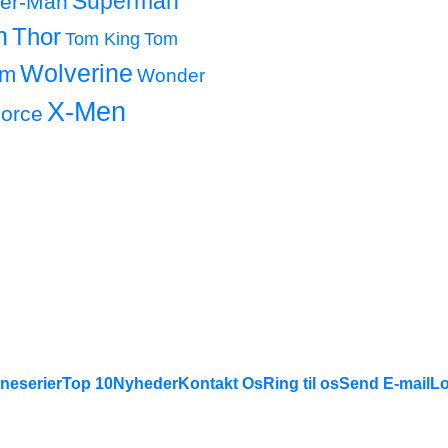
Superman
der-Man
h
Thor
Tom King
Tom
Wolverine
om
Wonder
X-Men
orce
neserier
Top 10
Nyheder
Kontakt Os
Ring til os
Send E-mail
Lo