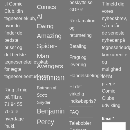
beskyttelse
til Comic
Tilmeld dig
Comics
GDPR
Club, din
vores
Al
tegneserieklub,
nyhedsbrev,
Reklamation
Ewing
hvor du
så du får
og
finder de
de seneste
Amazing
returnering
bedste
nyheder på
Spider-
Betaling
priser og
tegneserieudg
det bedste
konkurrencer
Man
Fragt og
tegneseriefællesskab
og
levering
Avengers
for ægte
mulighed
batman
Handelsbetingelser
tegneserieentusiaster.
for at
præge
Er det
Batman af
Ring til mig
Comic
virkelig
Scott
på Tlf.nr.
Clubs
indkøbspris?
Snyder
71 94 55
udvikling.
Benjamin
70 alle
FAQ
Email*
hverdage
Percy
Talebobler
fra kl.