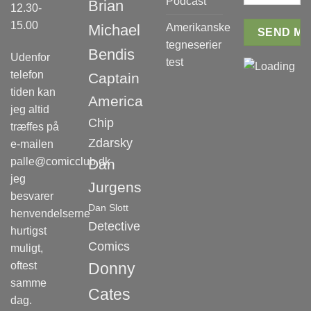
Podcast
Brian
12.30-
15.00
Amerikanske
Michael
tegneserier
Bendis
Udenfor
test
telefon
Captain
tiden kan
America
jeg altid
Chip
træffes på
Zdarsky
e-mailen
palle@comicclub.dk
Dan
jeg
Jurgens
besvarer
Dan Slott
henvendelserne
Detective
hurtigst
Comics
muligt,
oftest
Donny
samme
Cates
dag.