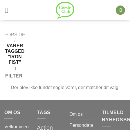
Skip
to
content
FORSIDE
/
VARER
TAGGED
“IRON
FIST”
FILTER
Der blev ikke fundet nogle varer, der matcher dit valg.
OM OS
TAGS
TILMELD
Om os
NYHEDSB
Persondata
Velkommen
Action