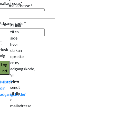
mailadresse
*
mailadresse
*
Adgangskode
*
Et link
til en
side,
hvor
Husk
du kan
mig
oprette
en ny
Log
adgangskode,
ind
vil
blive
Mistet
sendt
din
til din
adgangskode?
e-
mailadresse.