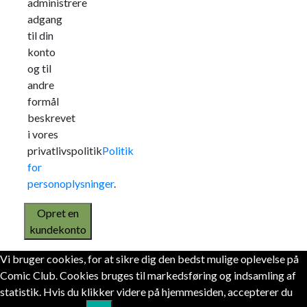
administrere
adgang
til din
konto
og til
andre
formål
beskrevet
i vores
privatlivspolitik
Politik
for
personoplysninger
.
Opret en
kundekonto
Vi bruger cookies, for at sikre dig den bedst mulige oplevelse på
Comic Club. Cookies bruges til markedsføring og indsamling af
statistik. Hvis du klikker videre på hjemmesiden, accepterer du