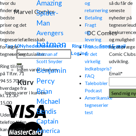
Amazing
hvor du
og
så du får de
finder de
returnering
seneste
Marvel Comics
Spider-
bedste
Betaling
nyheder på
Man
priser og det
Fragt
tegneserieud
Avengers
DC Comics
bedste
og
konkurrence
tegneseriefællesskab
levering
og mulighed
batman
Top 10
Nyheder
Kontakt Os
Ring til os
Send E-mail
for ægte
Handelsbetingelser
for at præge
Søg
Log ind
tegneserieentusiaster.
Er det
Comic Clubs
Batman af
efter:
virkelig
udvikling.
Scott Snyder
Ring til mig
indkøbspris?
Benjamin
Ingen varer i kurven.
på Tlf.nr. 71
Email*
FAQ
Percy
Kurv
94 55 70 alle
Talebobler
hverdage fra
Brian
Podcast
Ingen varer i kurven.
kl. 12.30-
Amerikanske
Michael
15.00
tegneserier
Bendis
test
Udenfor
Captain
telefon tiden
kan jeg altid
America