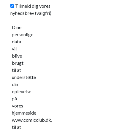
Tilmeld dig vores
nyhedsbrev
(valgfri)
Dine
personlige
data
vil
blive
brugt
til at
understøtte
din
oplevelse
på
vores
hjemmeside
www.comicclub.dk,
til at