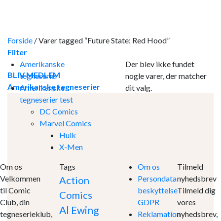
Skip
to
content
Forside
/
Varer tagged “Future State: Red Hood”
Filter
Amerikanske
Der blev ikke fundet
BLIV MEDLEM
tegneserier
nogle varer, der matcher
Amerikanske tegneserier
Amerikanske
dit valg.
tegneserier test
DC Comics
Marvel Comics
Hulk
X-Men
Om os
Tags
Om os
Tilmeld
Velkommen
Persondata
nyhedsbrev
Action
til Comic
beskyttelse
Tilmeld dig
Comics
Club, din
GDPR
vores
Al Ewing
tegneserieklub,
Reklamation
nyhedsbrev,