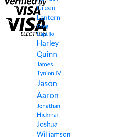
Green
Lantern
Greg
Capullo
Harley
Quinn
James
Tynion IV
Jason
Aaron
Jonathan
Hickman
Joshua
Williamson