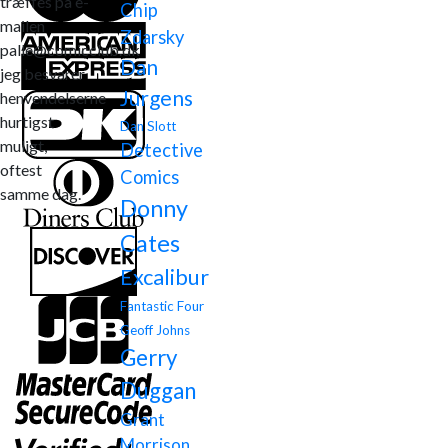
træffes på e-
Chip
mailen
Zdarsky
palle@comicclub.dk
Dan
jeg besvarer
Jurgens
henvendelserne
hurtigst
Dan Slott
muligt,
Detective
oftest
Comics
samme dag.
Donny
Cates
Excalibur
Fantastic Four
Geoff Johns
Gerry
Duggan
Grant
Morrison