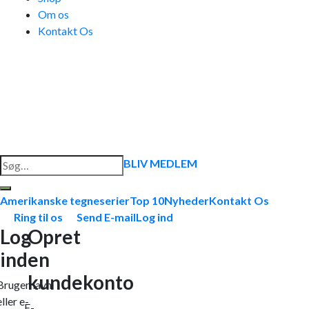
Om os
Kontakt Os
Søg
BLIV MEDLEM
efter:
Amerikanske tegneserier
Top 10
Nyheder
Kontakt Os
Ring til os
Send E-mail
Log ind
Log
Opret
ind
en
kundekonto
Brugernavn
eller e-
E-