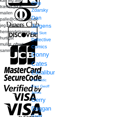
kan jeg altid
Chip
træffes på e-
Zdarsky
mailen
Dan
palle@comicclub.dk
Jurgens
jeg besvarer
henvendelserne
Dan Slott
hurtigst
Detective
muligt, oftest
Comics
samme dag.
Donny
Cates
Excalibur
Fantastic
Four
Geoff
Johns
Gerry
Duggan
Grant