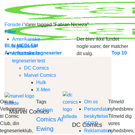
Skip
to
content
Forside
/
Varer tagged “Fabian Nicieza”
Filter
Amerikanske
Der blev ikke fundet
BLIV MEDLEM
tegneserier
nogle varer, der matcher
Amerikanske tegneserier
Top 10
Amerikanske
dit valg.
tegneserier test
DC Comics
Marvel Comics
Hulk
X-Men
Om os
Tags
Om os
Tilmeld
Velkommen
Persondata
nyhedsbrev
Action
Marvel Comics
til Comic
beskyttelse
Tilmeld dig
Al
Comics
Club, din
GDPR
vores
DC Comics
Ewing
tegneserieklub,
Reklamation
nyhedsbrev,