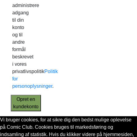
administrere
adgang
til din
konto
og til
andre
formål
beskrevet
i vores
privatlivspolitik
Politik
for
personoplysninger
.
Opret en
kundekonto
Vi bruger cookies, for at sikre dig den bedst mulige oplevelse
på Comic Club. Cookies bruges til markedsføring og
indsamling af statistik. Hvis du klikker videre på hjemmesiden,