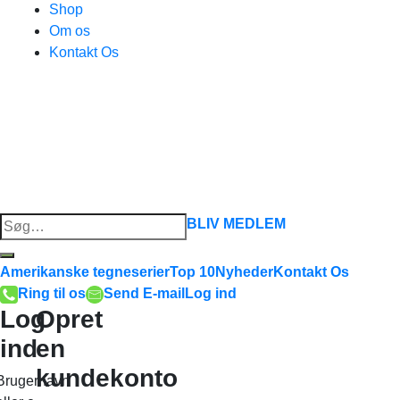
Shop
Om os
Kontakt Os
Søg
BLIV MEDLEM
efter:
Amerikanske tegneserier
Top 10
Nyheder
Kontakt Os
Ring til os
Send E-mail
Log ind
Log
Opret
ind
en
kundekonto
Brugernavn