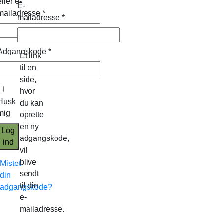
eller e-
E-
mailadresse
*
mailadresse
*
Adgangskode
*
Et link
til en
side,
hvor
Husk
du kan
mig
oprette
en ny
Log
adgangskode,
ind
vil
blive
Mistet
sendt
din
til din
adgangskode?
e-
mailadresse.