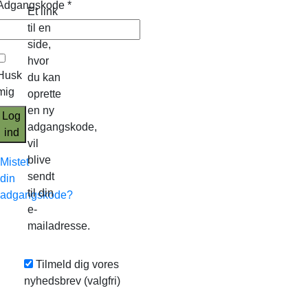
Adgangskode
*
Et link
til en
side,
hvor
Husk
du kan
mig
oprette
en ny
Log
adgangskode,
ind
vil
blive
Mistet
sendt
din
til din
adgangskode?
e-
mailadresse.
Tilmeld dig vores
nyhedsbrev
(valgfri)