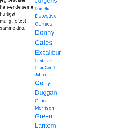
Jurgens
jeg besvarer
henvendelserne
Dan Slott
hurtigst
Detective
muligt, oftest
Comics
samme dag.
Donny
Cates
Excalibur
Fantastic
Four
Geoff
Johns
Gerry
Duggan
Grant
Morrison
Green
Lantern