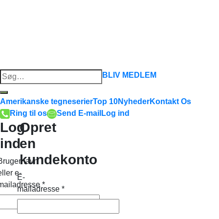
Søg
BLIV MEDLEM
efter:
Amerikanske tegneserier
Top 10
Nyheder
Kontakt Os
Ring til os
Send E-mail
Log ind
Log
Opret
ind
en
kundekonto
Brugernavn
eller e-
E-
mailadresse
*
mailadresse
*