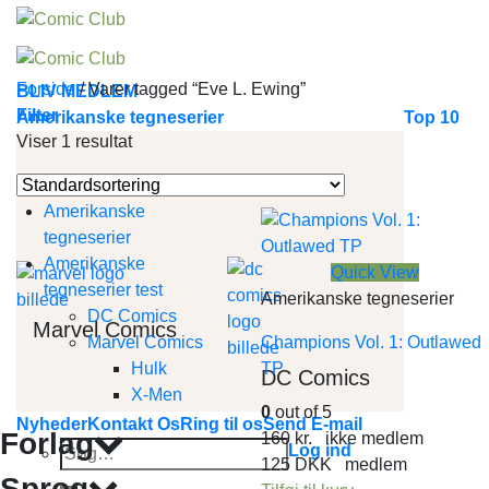
Skip
to
content
Forside
/
Varer tagged “Eve L. Ewing”
BLIV MEDLEM
Filter
Amerikanske tegneserier
Top 10
Viser 1 resultat
Amerikanske
tegneserier
Amerikanske
Quick View
tegneserier test
Amerikanske tegneserier
DC Comics
Marvel Comics
Marvel Comics
Champions Vol. 1: Outlawed
Hulk
TP
DC Comics
X-Men
0
out of 5
Nyheder
Kontakt Os
Ring til os
Send E-mail
Forlag
160
kr.
ikke medlem
Søg
Log ind
125
DKK
medlem
efter:
Sprog