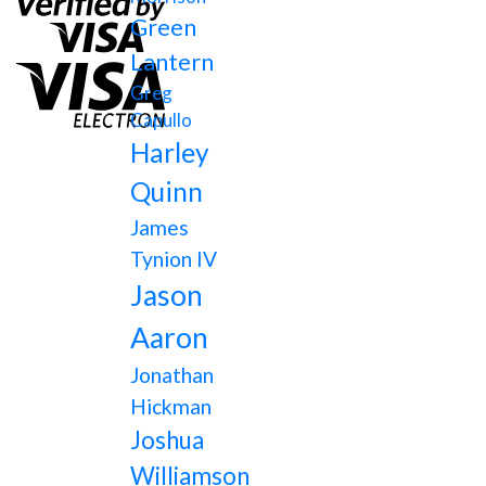
Green
Lantern
Greg
Capullo
Harley
Quinn
James
Tynion IV
Jason
Aaron
Jonathan
Hickman
Joshua
Williamson