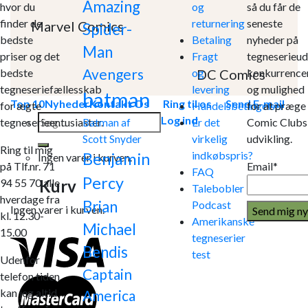
Amazing
hvor du
og
så du får de
finder de
returnering
seneste
Marvel Comics
Spider-
bedste
Betaling
nyheder på
Man
priser og det
Fragt
tegneserieud
Avengers
DC Comics
bedste
og
konkurrence
tegneseriefællesskab
levering
og mulighed
batman
Top 10
Nyheder
Kontakt Os
Ring til os
Send E-mail
for ægte
Handelsbetingelser
for at præge
Søg
Log ind
tegneserieentusiaster.
Er det
Comic Clubs
Batman af
efter:
virkelig
udvikling.
Scott Snyder
Ring til mig
indkøbspris?
Benjamin
Ingen varer i kurven.
på Tlf.nr. 71
Email*
FAQ
Percy
Kurv
94 55 70 alle
Talebobler
hverdage fra
Brian
Podcast
Ingen varer i kurven.
kl. 12.30-
Amerikanske
Michael
15.00
tegneserier
Bendis
test
Udenfor
Captain
telefon tiden
kan jeg altid
America