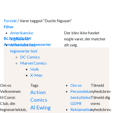
Skip
to
content
Forside
/
Varer tagged “Dustin Nguyen”
Filter
Amerikanske
Der blev ikke fundet
BLIV MEDLEM
tegneserier
nogle varer, der matcher
Amerikanske tegneserier
Amerikanske
dit valg.
tegneserier test
DC Comics
Marvel Comics
Hulk
X-Men
Om os
Tags
Om os
Tilmeld
Velkommen
Persondata
nyhedsbrev
Action
til Comic
beskyttelse
Tilmeld dig
Comics
Club, din
GDPR
vores
Al Ewing
tegneserieklub,
Reklamation
nyhedsbrev,