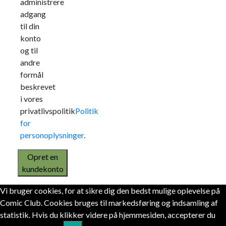
administrere
adgang
til din
konto
og til
andre
formål
beskrevet
i vores
privatlivspolitik
Politik
for
personoplysninger
.
Opret en
kundekonto
Vi bruger cookies, for at sikre dig den bedst mulige oplevelse på
Comic Club. Cookies bruges til markedsføring og indsamling af
statistik. Hvis du klikker videre på hjemmesiden, accepterer du