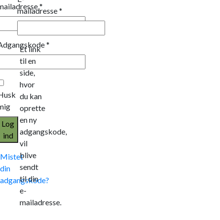
mailadresse
*
mailadresse
*
Adgangskode
*
Et link
til en
side,
hvor
Husk
du kan
mig
oprette
en ny
Log
adgangskode,
ind
vil
blive
Mistet
sendt
din
til din
adgangskode?
e-
mailadresse.