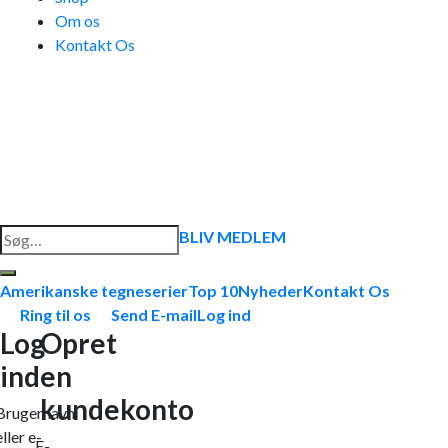
Om os
Kontakt Os
Søg
BLIV MEDLEM
efter:
Amerikanske tegneserier
Top 10
Nyheder
Kontakt Os
Ring til os
Send E-mail
Log ind
Log
Opret
ind
en
kundekonto
Brugernavn
eller e-
E-