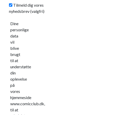
Tilmeld dig vores
nyhedsbrev
(valgfri)
Dine
personlige
data
vil
blive
brugt
til at
understøtte
din
oplevelse
på
vores
hjemmeside
www.comicclub.dk,
til at