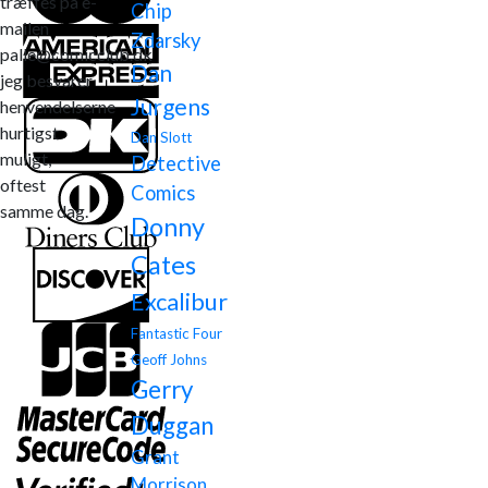
træffes på e-
Chip
mailen
Zdarsky
palle@comicclub.dk
Dan
jeg besvarer
Jurgens
henvendelserne
hurtigst
Dan Slott
muligt,
Detective
oftest
Comics
samme dag.
Donny
Cates
Excalibur
Fantastic Four
Geoff Johns
Gerry
Duggan
Grant
Morrison