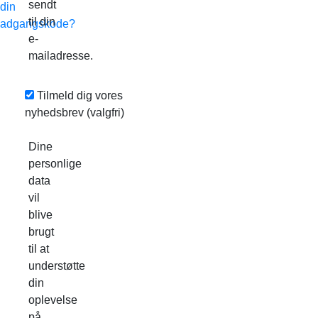
sendt
din
til din
adgangskode?
e-
mailadresse.
Tilmeld dig vores
nyhedsbrev
(valgfri)
Dine
personlige
data
vil
blive
brugt
til at
understøtte
din
oplevelse
på