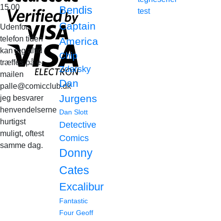
15.00
Bendis
test
Captain
Udenfor
telefon tiden
America
kan jeg altid
Chip
træffes på e-
Zdarsky
mailen
Dan
palle@comicclub.dk
Jurgens
jeg besvarer
henvendelserne
Dan Slott
hurtigst
Detective
muligt, oftest
Comics
samme dag.
Donny
Cates
Excalibur
Fantastic
Four
Geoff