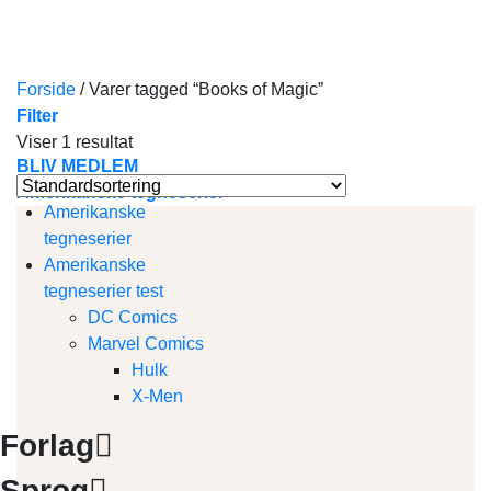
Skip
to
content
Forside
/
Varer tagged “Books of Magic”
Filter
Viser 1 resultat
BLIV MEDLEM
Amerikanske tegneserier
Amerikanske
tegneserier
Amerikanske
tegneserier test
DC Comics
Marvel Comics
Hulk
X-Men
Forlag
Sprog