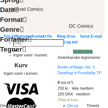
Dato
Marvel Comics
Format
DC Comics
Genre
Top 10
Nyheder
Kontakt Os
Ring til os
Send E-mail
Forfatter
Søg
Log ind
efter:
Tegner
Quick View
Ingen varer i kurven.
Amerikanske tegneserier
Kurv
Books of Magic Vol. 3:
Dwelling in Possibility TP
Ingen varer i kurven.
0
out of 5
250
kr.
ikke medlem
165
DKK
medlem
Tilføj til kurv
Om os
Tags
Om os
Tilmeld