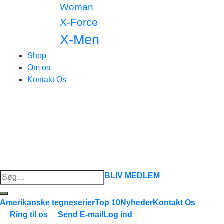
Woman
X-Force
X-Men
Shop
Om os
Kontakt Os
Søg
BLIV MEDLEM
efter:
Amerikanske tegneserier
Top 10
Nyheder
Kontakt Os
Ring til os
Send E-mail
Log ind