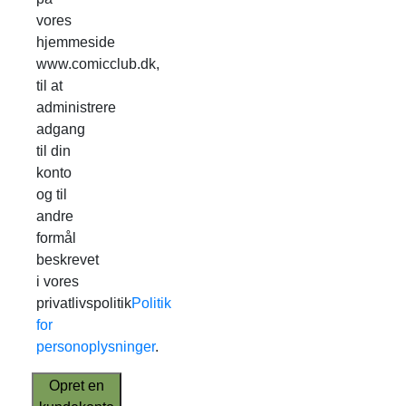
vores
hjemmeside
www.comicclub.dk,
til at
administrere
adgang
til din
konto
og til
andre
formål
beskrevet
i vores
privatlivspolitik
Politik
for
personoplysninger
.
Opret en