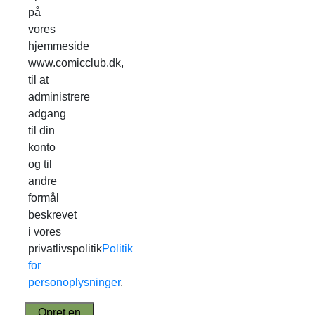
på
vores
hjemmeside
www.comicclub.dk,
til at
administrere
adgang
til din
konto
og til
andre
formål
beskrevet
i vores
privatlivspolitik
Politik
for
personoplysninger
.
Opret en