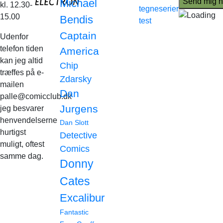
Michael
kl. 12.30-
tegneserier
15.00
Bendis
test
Captain
Udenfor
telefon tiden
America
kan jeg altid
Chip
træffes på e-
Zdarsky
mailen
Dan
palle@comicclub.dk
Jurgens
jeg besvarer
henvendelserne
Dan Slott
hurtigst
Detective
muligt, oftest
Comics
samme dag.
Donny
Cates
Excalibur
Fantastic