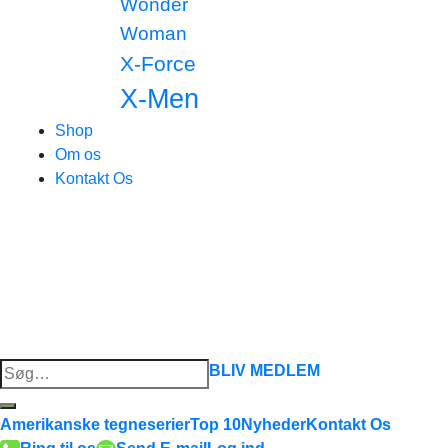
Wonder
Woman
X-Force
X-Men
Shop
Om os
Kontakt Os
Søg
BLIV MEDLEM
efter:
Amerikanske tegneserier
Top 10
Nyheder
Kontakt Os