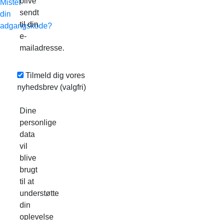
blive
Mistet
sendt
din
til din
adgangskode?
e-
mailadresse.
Tilmeld dig vores
nyhedsbrev
(valgfri)
Dine
personlige
data
vil
blive
brugt
til at
understøtte
din
oplevelse