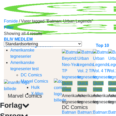
Skip
to
content
Forside
/
Varer tagged “Batman: Urban Legends”
Filter
Showing all 4 results
BLIV MEDLEM
Amerikanske tegneserier
Top 10
Amerikanske
tegneserier
Amerikanske
tegneserier test
DC Comics
Marvel Comics
Quick
Quick
Quick
Qui
Hulk
View
View
View
Vie
X-Men
Marvel Comics
Amerikanske
Amerikanske
Amerikansk
Ame
tegneserier
tegneserier
tegneserier
tegn
Forlag
DC Comics
Batman
Batman:
Batman:
Bat
Sprog