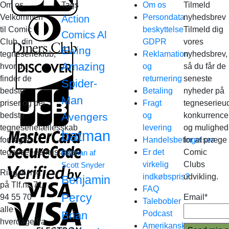
Om os
Tags
Om os
Tilmeld
Velkommen
Persondata
nyhedsbrev
Action
til Comic
beskyttelse
Tilmeld dig
Al
Comics
Club, din
GDPR
vores
Ewing
tegneserieklub,
Reklamation
nyhedsbrev,
Amazing
hvor du
og
så du får de
finder de
returnering
seneste
Spider-
bedste
Betaling
nyheder på
Man
priser og det
Fragt
tegneserieud
bedste
Avengers
og
konkurrence
tegneseriefællesskab
levering
og mulighed
batman
for ægte
Handelsbetingelser
for at præge
tegneserieentusiaster.
Er det
Comic
Batman af
virkelig
Clubs
Scott Snyder
Ring til mig
indkøbspris?
udvikling.
Benjamin
på Tlf.nr. 71
FAQ
Percy
94 55 70
Email*
Talebobler
alle
Brian
Podcast
hverdage fra
Amerikanske