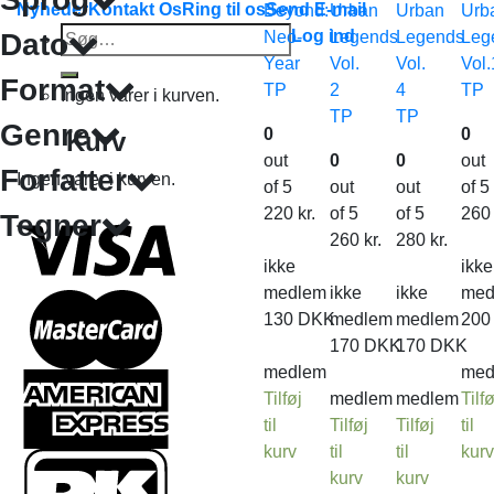
Nyheder
Kontakt Os
Ring til os
Send E-mail
Beyond:
Urban
Urban
Urb
Søg
Log ind
Dato
Neo-
Legends
Legends
Leg
efter:
Year
Vol.
Vol.
Vol.
Format
TP
2
4
TP
Ingen varer i kurven.
TP
TP
Genre
0
0
Kurv
out
0
0
out
Forfatter
Ingen varer i kurven.
of 5
out
out
of 5
220
kr.
of 5
of 5
26
Tegner
260
kr.
280
kr.
ikke
ikke
medlem
ikke
ikke
med
130
DKK
medlem
medlem
20
170
DKK
170
DKK
medlem
med
Tilføj
medlem
medlem
Tilfø
til
Tilføj
Tilføj
til
kurv
til
til
kur
kurv
kurv