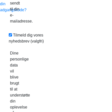
sendt
din
til din
adgangskode?
e-
mailadresse.
Tilmeld dig vores
nyhedsbrev
(valgfri)
Dine
personlige
data
vil
blive
brugt
til at
understøtte
din
oplevelse