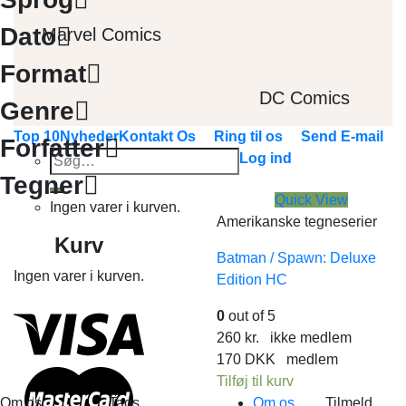
Dato
Marvel Comics
Format
DC Comics
Genre
Top 10
Nyheder
Kontakt Os
Ring til os
Send E-mail
Forfatter
Søg
Log ind
efter:
Tegner
Quick View
Ingen varer i kurven.
Amerikanske tegneserier
Kurv
Batman / Spawn: Deluxe
Ingen varer i kurven.
Edition HC
0
out of 5
260
kr.
ikke medlem
170
DKK
medlem
Tilføj til kurv
Om os
Tags
Om os
Tilmeld