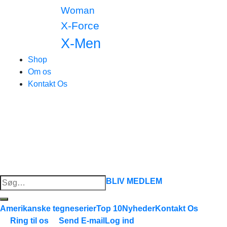
Woman
X-Force
X-Men
Shop
Om os
Kontakt Os
Søg
BLIV MEDLEM
efter:
Amerikanske tegneserier
Top 10
Nyheder
Kontakt Os
Ring til os
Send E-mail
Log ind