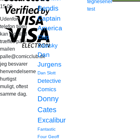
tegneserier
15.00
Bendis
test
Captain
Udenfor
telefon tiden
America
kan jeg altid
Chip
træffes på e-
Zdarsky
mailen
Dan
palle@comicclub.dk
Jurgens
jeg besvarer
henvendelserne
Dan Slott
hurtigst
Detective
muligt, oftest
Comics
samme dag.
Donny
Cates
Excalibur
Fantastic
Four
Geoff