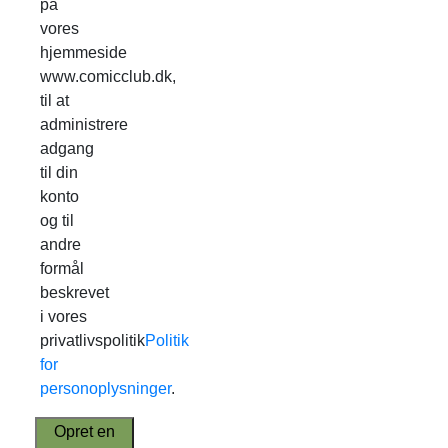
på
vores
hjemmeside
www.comicclub.dk,
til at
administrere
adgang
til din
konto
og til
andre
formål
beskrevet
i vores
privatlivspolitik
Politik
for
personoplysninger
.
Opret en