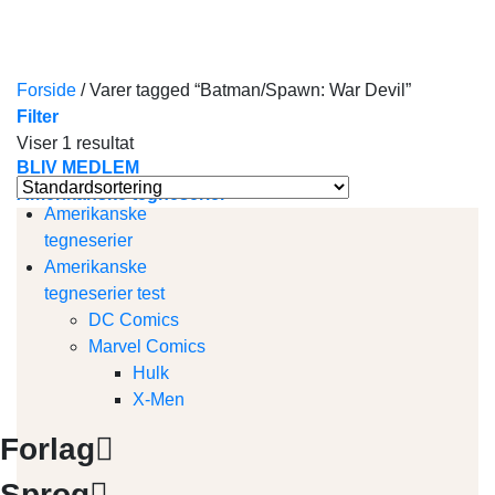
Skip
to
content
Forside
/
Varer tagged “Batman/Spawn: War Devil”
Filter
Viser 1 resultat
BLIV MEDLEM
Amerikanske tegneserier
Amerikanske
tegneserier
Amerikanske
tegneserier test
DC Comics
Marvel Comics
Hulk
X-Men
Forlag
Sprog