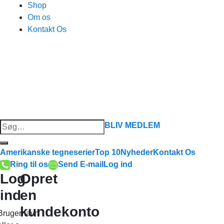
Shop
Om os
Kontakt Os
Søg
BLIV MEDLEM
efter:
Amerikanske tegneserier
Top 10
Nyheder
Kontakt Os
Ring til os
Send E-mail
Log ind
Log
Opret
ind
en
kundekonto
Brugernavn