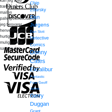
kan jeg altid
Chip
træffes på e-
Zdarsky
mailen
Dan
palle@comicclub.dk
Jurgens
jeg besvarer
henvendelserne
Dan Slott
hurtigst
Detective
muligt, oftest
Comics
samme dag.
Donny
Cates
Excalibur
Fantastic
Four
Geoff
Johns
Gerry
Duggan
Grant