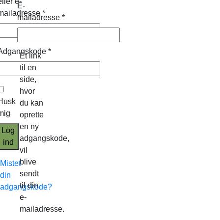
eller e-
E-
mailadresse
*
mailadresse
*
Adgangskode
*
Et link
til en
side,
hvor
Husk
du kan
mig
oprette
en ny
Log
adgangskode,
ind
vil
blive
Mistet
sendt
din
til din
adgangskode?
e-
mailadresse.