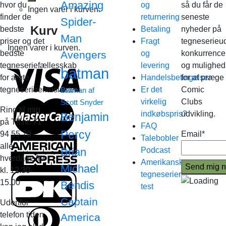
Amazing
hvor du
og
så du får de
Ingen varer i kurven.
finder de
returnering
seneste
Spider-
Kurv
bedste
Betaling
nyheder på
Man
priser og det
Fragt
tegneserieud
Ingen varer i kurven.
bedste
Avengers
og
konkurrence
tegneseriefællesskab
levering
og mulighed
batman
for ægte
Handelsbetingelser
for at præge
tegneserieentusiaster.
Er det
Comic
Batman af
virkelig
Clubs
Scott Snyder
Ring til mig
indkøbspris?
udvikling.
Benjamin
på Tlf.nr. 71
FAQ
Percy
94 55 70
Email*
Talebobler
alle
Brian
Podcast
hverdage fra
Amerikanske
Michael
kl. 12.30-
tegneserier
15.00
Bendis
test
Captain
Udenfor
telefon tiden
America