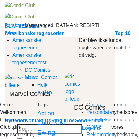
Skip
to
content
Forside
/
Varer tagged “BATMAN: REBIRTH”
BLIV MEDLEM
Filter
Amerikanske tegneserier
Top 10
Amerikanske
Der blev ikke fundet
tegneserier
nogle varer, der matcher
Amerikanske
dit valg.
tegneserier test
DC Comics
Marvel Comics
Hulk
X-Men
Marvel Comics
Om os
Tags
Om os
Tilmeld
DC Comics
Velkommen
Persondata
nyhedsbrev
Action
til Comic
beskyttelse
Tilmeld dig
Nyheder
Kontakt Os
Ring til os
Send E-mail
Al
Comics
Club, din
GDPR
vores
Søg
Log ind
Ewing
tegneserieklub,
Reklamation
nyhedsbrev,
efter: