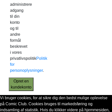
administrere
adgang
til din
konto
og til
andre
formål
beskrevet
i vores
privatlivspolitik
Politik
for
personoplysninger
.
Opret en
kundekonto
Vi bruger cookies, for at sikre dig den bedst mulige oplevelse
på Comic Club. Cookies bruges til markedsføring og
indsamling af statistik. Hvis du klikker videre på hjemmesiden,