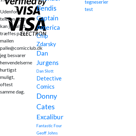
tegneserier
Bendis
test
Udenfor
Captain
telefon tiden
kan jeg altid
America
træffes på e-
Chip
mailen
Zdarsky
palle@comicclub.dk
Dan
jeg besvarer
Jurgens
henvendelserne
hurtigst
Dan Slott
muligt,
Detective
oftest
Comics
samme dag.
Donny
Cates
Excalibur
Fantastic Four
Geoff Johns