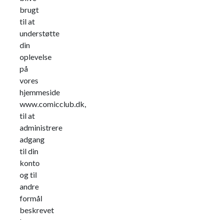
brugt
til at
understøtte
din
oplevelse
på
vores
hjemmeside
www.comicclub.dk,
til at
administrere
adgang
til din
konto
og til
andre
formål
beskrevet