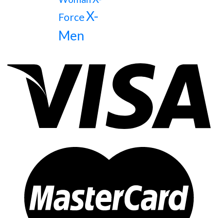
X-
Force
Men