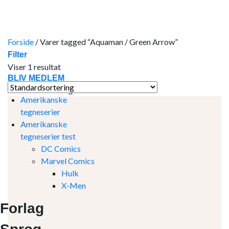
Skip
to
content
Forside
/
Varer tagged “Aquaman / Green Arrow”
Filter
Viser 1 resultat
BLIV MEDLEM
Amerikanske tegneserier
Amerikanske
tegneserier
Amerikanske
tegneserier test
DC Comics
Marvel Comics
Hulk
X-Men
Forlag