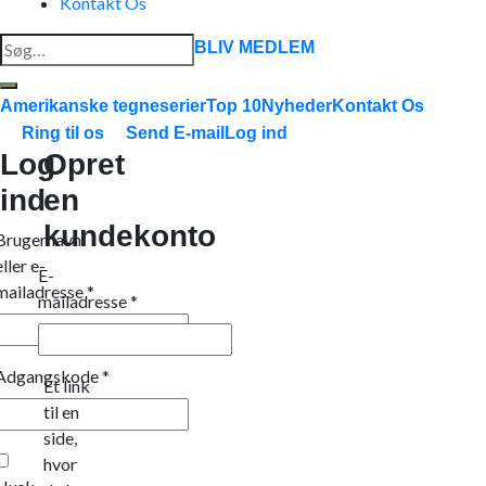
Kontakt Os
Søg
BLIV MEDLEM
efter:
Amerikanske tegneserier
Top 10
Nyheder
Kontakt Os
Ring til os
Send E-mail
Log ind
Log
Opret
ind
en
kundekonto
Brugernavn
eller e-
E-
mailadresse
*
mailadresse
*
Adgangskode
*
Et link
til en
side,
hvor