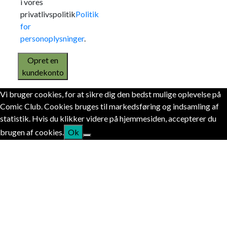
i vores
privatlivspolitik
Politik
for
personoplysninger
.
Opret en
kundekonto
Vi bruger cookies, for at sikre dig den bedst mulige oplevelse på
Comic Club. Cookies bruges til markedsføring og indsamling af
statistik. Hvis du klikker videre på hjemmesiden, accepterer du
brugen af cookies.
Ok