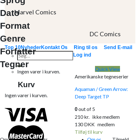
Sprog
Dato
Marvel Comics
Format
DC Comics
Genre
Top 10
Nyheder
Kontakt Os
Ring til os
Send E-mail
Forfatter
Søg
Log ind
efter:
Tegner
Quick View
Ingen varer i kurven.
Amerikanske tegneserier
Kurv
Aquaman / Green Arrow:
Ingen varer i kurven.
Deep Target TP
out of 5
0
210
kr.
ikke medlem
130
DKK
medlem
Tilføj til kurv
Om os
Tags
Om os
Tilmeld