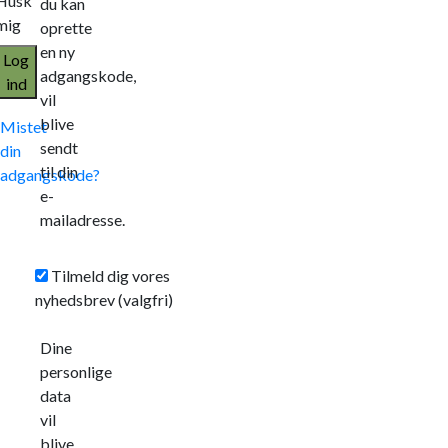
Husk
du kan
mig
oprette
en ny
Log
adgangskode,
ind
vil
blive
Mistet
sendt
din
til din
adgangskode?
e-
mailadresse.
Tilmeld dig vores
nyhedsbrev
(valgfri)
Dine
personlige
data
vil
blive