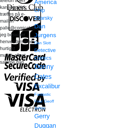
telefon tiden
America
kan jeg altid
Chip
træffes på e-
Zdarsky
mailen
Dan
palle@comicclub.dk
Jurgens
jeg besvarer
henvendelserne
Dan Slott
hurtigst
Detective
muligt, oftest
Comics
samme dag.
Donny
Cates
Excalibur
Fantastic
Four
Geoff
Johns
Gerry
Duggan