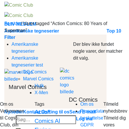
Skip
to
content
Forside
/
Varer tagged “Action Comics: 80 Years of
BLIV MEDLEM
Superman”
Amerikanske tegneserier
Top 10
Filter
Amerikanske
Der blev ikke fundet
tegneserier
nogle varer, der matcher
Amerikanske
dit valg.
tegneserier test
DC Comics
Marvel Comics
Hulk
Marvel Comics
X-Men
DC Comics
Om os
Tags
Om os
Tilmeld
Velkommen
Persondata
nyhedsbrev
Action
Nyheder
Kontakt Os
Ring til os
Send E-mail
til Comic
beskyttelse
Tilmeld dig
Søg
Log ind
Al
Comics
Club, din
GDPR
vores
efter: