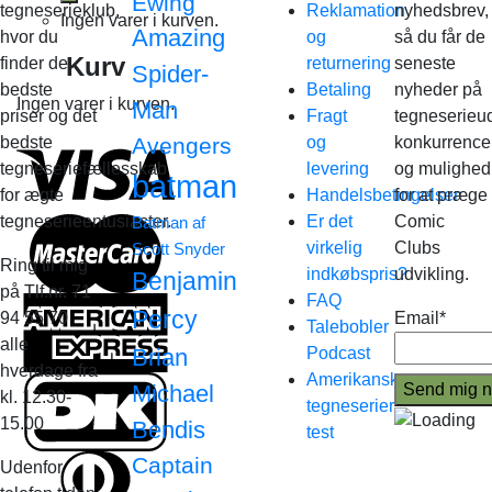
Ewing
tegneserieklub,
Reklamation
nyhedsbrev,
Ingen varer i kurven.
Amazing
hvor du
og
så du får de
Kurv
finder de
returnering
seneste
Spider-
bedste
Betaling
nyheder på
Ingen varer i kurven.
Man
priser og det
Fragt
tegneserieud
bedste
Avengers
og
konkurrence
tegneseriefællesskab
levering
og mulighed
batman
for ægte
Handelsbetingelser
for at præge
tegneserieentusiaster.
Er det
Comic
Batman af
virkelig
Clubs
Scott Snyder
Ring til mig
indkøbspris?
udvikling.
Benjamin
på Tlf.nr. 71
FAQ
Percy
94 55 70
Email*
Talebobler
alle
Brian
Podcast
hverdage fra
Amerikanske
Michael
kl. 12.30-
tegneserier
15.00
Bendis
test
Captain
Udenfor