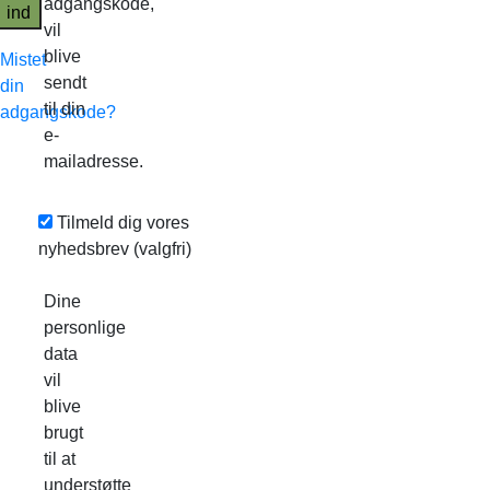
adgangskode,
ind
vil
blive
Mistet
sendt
din
til din
adgangskode?
e-
mailadresse.
Tilmeld dig vores
nyhedsbrev
(valgfri)
Dine
personlige
data
vil
blive
brugt
til at
understøtte