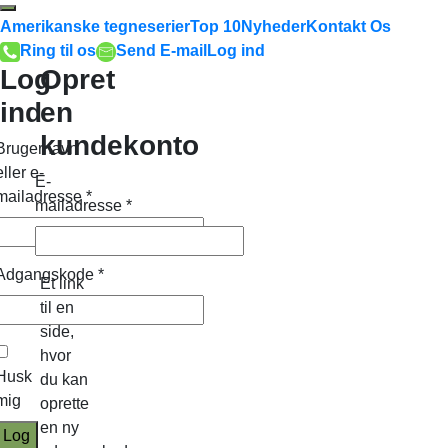
Amerikanske tegneserier
Top 10
Nyheder
Kontakt Os
Ring til os
Send E-mail
Log ind
Log
Opret
ind
en
kundekonto
Brugernavn
eller e-
E-
mailadresse
*
mailadresse
*
Adgangskode
*
Et link
til en
side,
hvor
Husk
du kan
mig
oprette
en ny
Log