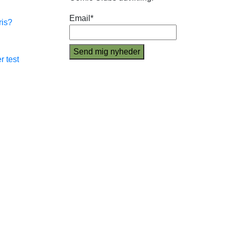
Email*
ris?
r test