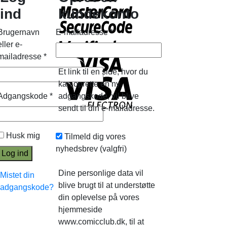
ind
kundekonto
Brugernavn
E-mailadresse
*
eller e-
mailadresse
*
Et link til en side, hvor du
kan oprette en ny
Adgangskode
*
adgangskode, vil blive
sendt til din e-mailadresse.
Husk mig
Tilmeld dig vores
nyhedsbrev
(valgfri)
Log ind
Dine personlige data vil
Mistet din
blive brugt til at understøtte
adgangskode?
din oplevelse på vores
hjemmeside
www.comicclub.dk, til at