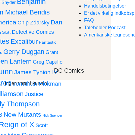
Benjamin
t Snyder
Handelsbetingelser
an Michael Bendis
Er det virkelig indkøbsp
FAQ
merica
Dan
Chip Zdarsky
Talebobler Podcast
Detective Comics
 Slott
Amerikanske tegneserie
tes
Excalibur
Fantastic
Gerry Duggan
Grant
s
en Lantern
Greg Capullo
DC Comics
uinn
James Tynion IV
ron
Jonathan Hickman
Ingen varer i kurven.
lliamson
Justice
lly Thompson
s
New Mutants
Nick Spencer
Reign of X
Scott