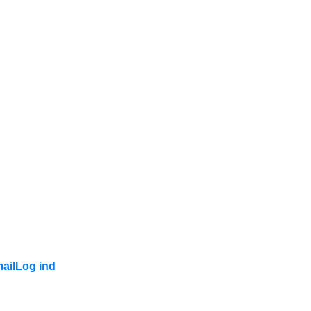
ail
Log ind