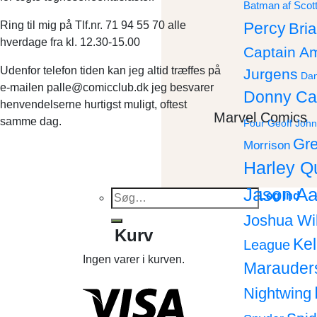
Batman af Scot
Ring til mig på Tlf.nr. 71 94 55 70 alle
Percy
Bri
hverdage fra kl. 12.30-15.00
Captain A
Udenfor telefon tiden kan jeg altid træffes på
Jurgens
Dan
e-mailen palle@comicclub.dk jeg besvarer
Donny Ca
henvendelserne hurtigst muligt, oftest
Marvel Comics
samme dag.
Four
Geoff John
Gre
Morrison
Harley Q
Jason Aa
Søg
Log ind
efter:
Joshua Wi
Kurv
Ke
League
Ingen varer i kurven.
Marauder
Nightwing