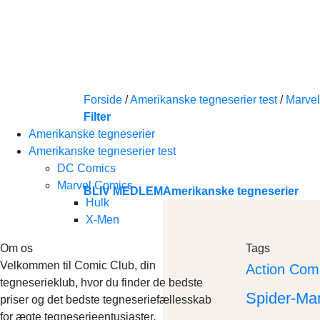
Skip
to
content
Forside
/
Amerikanske tegneserier test
/
Marve
Filter
Amerikanske tegneserier
Amerikanske tegneserier test
DC Comics
Marvel Comics
BLIV MEDLEM
Amerikanske tegneserier
Hulk
X-Men
Om os
Tags
Velkommen til Comic Club, din
Action Com
tegneserieklub, hvor du finder de bedste
Spider-Ma
priser og det bedste tegneseriefællesskab
for ægte tegneserieentusiaster.