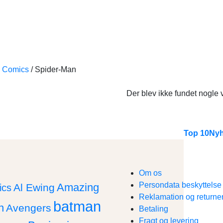
l Comics
/
Spider-Man
Der blev ikke fundet nogle v
Top 10
Nyh
Om os
Persondata beskyttels
Amazing
Al Ewing
ics
Reklamation og returne
batman
n
Avengers
Betaling
Fragt og levering