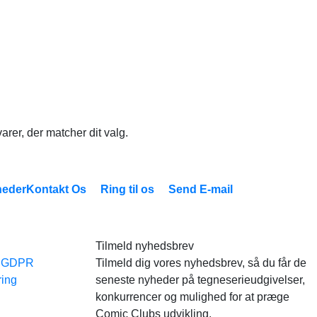
arer, der matcher dit valg.
eder
Kontakt Os
Ring til os
Send E-mail
Tilmeld nyhedsbrev
e GDPR
Tilmeld dig vores nyhedsbrev, så du får de
ring
seneste nyheder på tegneserieudgivelser,
konkurrencer og mulighed for at præge
Comic Clubs udvikling.