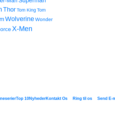
Superman
der-Man
h
Thor
Tom King
Tom
Wolverine
om
Wonder
X-Men
orce
neserier
Top 10
Nyheder
Kontakt Os
Ring til os
Send E-m