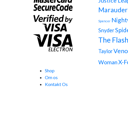
Justice Lea
Marauder
Night
Spencer
Spid
Snyder
The Flas
Ven
Taylor
X-F
Woman
Shop
Om os
Kontakt Os