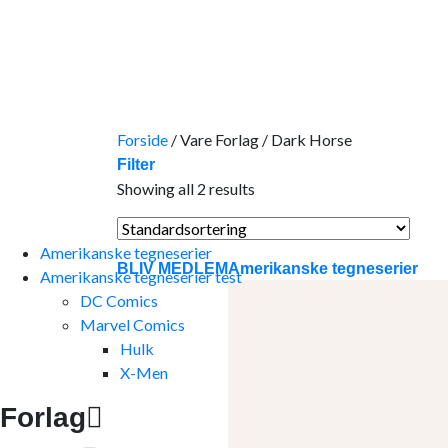
Skip
to
content
Forside
/
Vare Forlag
/
Dark Horse
Filter
Showing all 2 results
Amerikanske tegneserier
BLIV MEDLEM
Amerikanske tegneserier
Amerikanske tegneserier test
DC Comics
Marvel Comics
Hulk
X-Men
Forlag