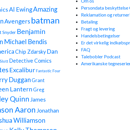
Om os
Persondata beskyttels
Amazing
Al Ewing
ics
Reklamation og returner
batman
n
Avengers
Betaling
Fragt og levering
Benjamin
t Snyder
Handelsbetingelser
n Michael Bendis
Er det virkelig indkøbspr
FAQ
erica
Dan
Chip Zdarsky
Talebobler Podcast
Detective Comics
Slott
Amerikanske tegneserier
tes
Excalibur
Fantastic Four
rry Duggan
Grant
een Lantern
Greg
ley Quinn
James
ason Aaron
Jonathan
shua Williamson