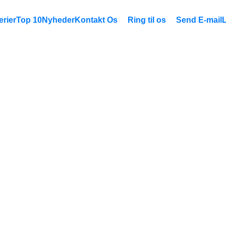
rier
Top 10
Nyheder
Kontakt Os
Ring til os
Send E-mail