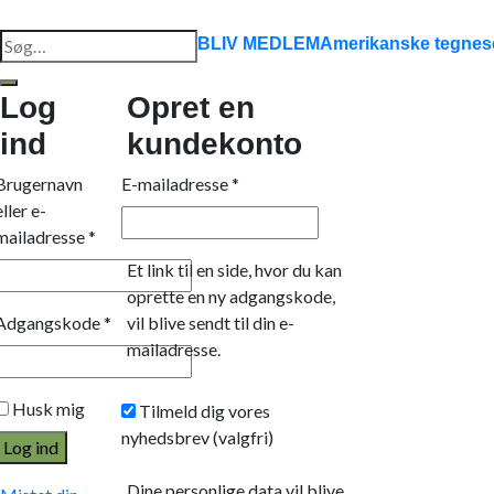
Søg
BLIV MEDLEM
Amerikanske tegnese
efter:
Log
Opret en
ind
kundekonto
Brugernavn
E-mailadresse
*
eller e-
mailadresse
*
Et link til en side, hvor du kan
oprette en ny adgangskode,
Adgangskode
*
vil blive sendt til din e-
mailadresse.
Husk mig
Tilmeld dig vores
nyhedsbrev
(valgfri)
Log ind
Dine personlige data vil blive