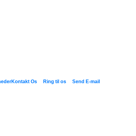
eder
Kontakt Os
Ring til os
Send E-mail