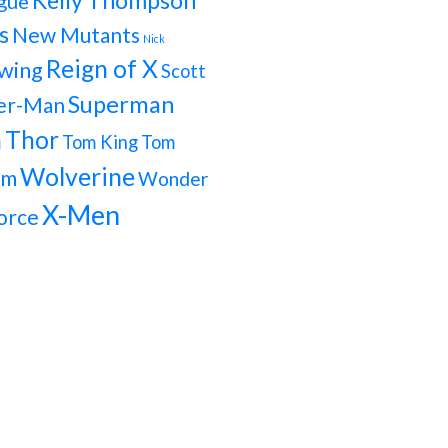
Kelly Thompson
gue
s
New Mutants
Nick
Reign of X
wing
Scott
Superman
er-Man
h
Thor
Tom King
Tom
Wolverine
om
Wonder
X-Men
orce