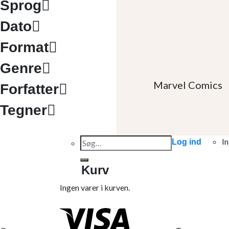
Sprog
Dato
Format
Genre
Marvel Comics
Forfatter
Tegner
Søg
In
Log ind
efter:
Kurv
Ingen varer i kurven.