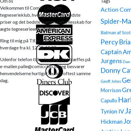
Om os
Tags
Velkommen til Comic Club, din
Action Com
tegneserieklub, hvor du finder de bedste
Spider-Ma
priser og det bedste tegneseriefællesskab for
ægte tegneserieentusiaster.
Batman af Scot
Ring til mig på Tlf.nr. 71 94 55 70 alle
Percy
Bria
hverdage fra kl. 12.30-15.00
Captain Am
Udenfor telefon tiden kan jeg altid træffes på
Jurgens
Dan 
e-mailen palle@comicclub.dk jeg besvarer
Donny Ca
henvendelserne hurtigst muligt, oftest samme
Ge
dag.
Geoff Johns
Gr
Morrison
Har
Capullo
J
Tynion IV
Jo
Hickman