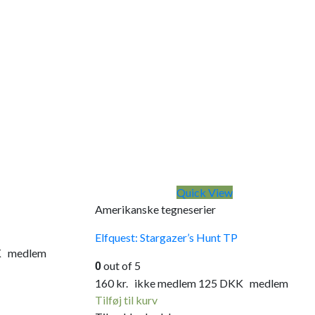
Quick View
Amerikanske tegneserier
Elfquest: Stargazer’s Hunt TP
K
medlem
out of 5
0
160
kr.
ikke medlem
125
DKK
medlem
Tilføj til kurv