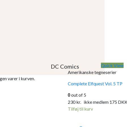
Quick View
DC Comics
Amerikanske tegneserier
gen varer i kurven.
Complete Elfquest Vol. 5 TP
out of 5
0
230
kr.
ikke medlem
175
DK
Tilføj til kurv