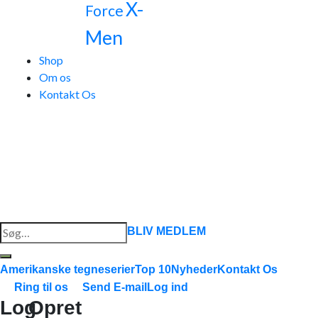
X-
Force
Men
Shop
Om os
Kontakt Os
Søg
BLIV MEDLEM
efter:
Amerikanske tegneserier
Top 10
Nyheder
Kontakt Os
Ring til os
Send E-mail
Log ind
Log
Opret