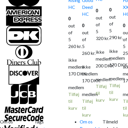
Rising
Good
Fo
HC
Deed
X
0
0
HC
H
out
out
0
of
of
out
0
0
5
5
of
out
ou
290
kr.
320
kr.
5
of
of
260
kr.
5
5
ikke
ikke
260
kr.
2
medlem
medlem
ikke
170
DKK
200
DKK
medlem
ikke
ik
170
DKK
medlem
m
medlem
medlem
170
DKK
1
Tilføj
Tilføj
medlem
til
til
Tilføj
medlem
m
kurv
kurv
til
Tilføj
Ti
kurv
til
til
kurv
ku
Om os
Tags
Om os
Tilmeld