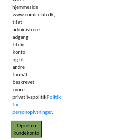
hjemmeside
www.comicclub.dk,
til at
administrere
adgang
til din
konto
og til
andre
formål
beskrevet
i vores
privatlivspolitik
Politik
for
personoplysninger
.
Opret en
kundekonto