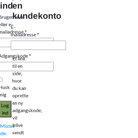
ind
en
kundekonto
Brugernavn
eller e-
E-
mailadresse
*
mailadresse
*
Adgangskode
*
Et link
til en
side,
hvor
Husk
du kan
mig
oprette
en ny
Log
adgangskode,
ind
vil
blive
Mistet
sendt
din