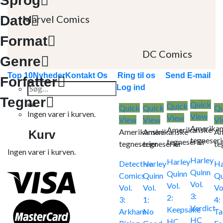
Sprog
Dato
Marvel Comics
Format
DC Comics
Genre
Top 10
Nyheder
Kontakt Os
Ring til os
Send E-mail
Forfatter
Søg
Log ind
efter:
Tegner
Quick
Quick
Quick
Quick
Qu
Ingen varer i kurven.
View
View
View
View
Vi
Amerika
Amerikanske
Amerikanske
Amerikanske
Am
Kurv
tegneseri
tegneserier
tegneserier
tegneserier
te
Ingen varer i kurven.
Harley
Harley
Detective
Harley
Ha
Quinn
Quinn
Comics
Quinn
Qu
Vol.
Vol.
Vol.
Vol.
Vo
3:
2:
3:
1:
4:
Verdict
Keepsake
Arkham
No
Ta
HC
HC