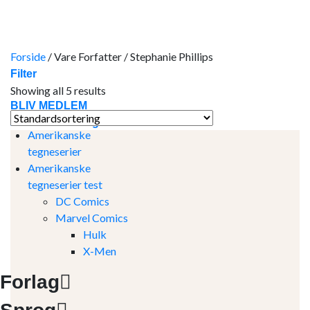
Skip
to
content
Forside
/
Vare Forfatter
/
Stephanie Phillips
Filter
Showing all 5 results
BLIV MEDLEM
Amerikanske tegneserier
Amerikanske
tegneserier
Amerikanske
tegneserier test
DC Comics
Marvel Comics
Hulk
X-Men
Forlag