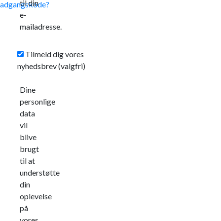
til din
adgangskode?
e-
mailadresse.
Tilmeld dig vores
nyhedsbrev
(valgfri)
Dine
personlige
data
vil
blive
brugt
til at
understøtte
din
oplevelse
på
vores