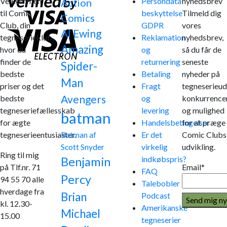
Velkommen
Persondata
nyhedsbrev
Action
til Comic
beskyttelse
Tilmeld dig
Comics
Club, din
GDPR
vores
Al Ewing
tegneserieklub,
Reklamation
nyhedsbrev,
Amazing
hvor du
og
så du får de
finder de
returnering
seneste
Spider-
bedste
Betaling
nyheder på
Man
priser og det
Fragt
tegneserieud
Avengers
bedste
og
konkurrence
tegneseriefællesskab
levering
og mulighed
batman
for ægte
Handelsbetingelser
for at præge
tegneserieentusiaster.
Er det
Comic Clubs
Batman af
virkelig
udvikling.
Scott Snyder
Ring til mig
indkøbspris?
Benjamin
på Tlf.nr. 71
Email*
FAQ
Percy
94 55 70 alle
Talebobler
hverdage fra
Brian
Podcast
kl. 12.30-
Amerikanske
Michael
15.00
tegneserier