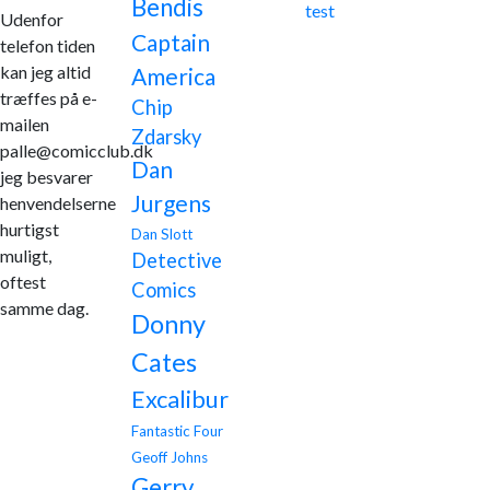
Bendis
test
Udenfor
Captain
telefon tiden
kan jeg altid
America
træffes på e-
Chip
mailen
Zdarsky
palle@comicclub.dk
Dan
jeg besvarer
Jurgens
henvendelserne
hurtigst
Dan Slott
muligt,
Detective
oftest
Comics
samme dag.
Donny
Cates
Excalibur
Fantastic Four
Geoff Johns
Gerry