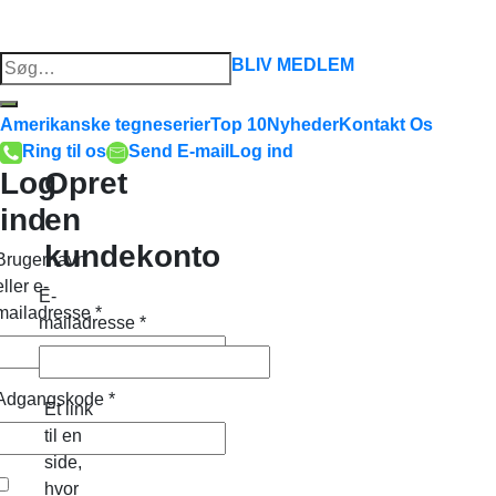
Søg
BLIV MEDLEM
efter:
Amerikanske tegneserier
Top 10
Nyheder
Kontakt Os
Ring til os
Send E-mail
Log ind
Log
Opret
ind
en
kundekonto
Brugernavn
eller e-
E-
mailadresse
*
mailadresse
*
Adgangskode
*
Et link
til en
side,
hvor