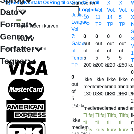
Nyheder
Kontakt Os
Ring til os
Send E-mail
tegneserier
X
X
X
X
Søg
Log ind
Dato
Vol.
Vol.
Vol.
Vol.
o
Justice
efter:
10
11
14
5
League
Format
TP
TP
TP
TP
b
Ingen varer i kurven.
Vol.
S
Genre
7:
0
0
0
0
Kurv
S
Galaxy
out
out
out
out
V
Forfatter
Ingen varer i kurven.
of
of
of
of
of
1
Terrors
5
5
5
5
Tegner
TP
200
kr.
200
kr.
220
kr.
250
kr.
0
0
ikke
ikke
ikke
ikke
o
out
medlem
medlem
medlem
medle
o
of
130
DKK
130
DKK
130
DKK
150
D
5
5
150
kr.
medlem
medlem
medlem
medle
Tilføj
Tilføj
Tilføj
Tilføj
i
ikke
til
til
til
til
m
medlem
kurv
kurv
kurv
kurv