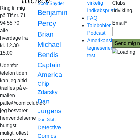
virkelig
Clubs
Scott Snyder
Ring til mig
indkøbspris?
udvikling.
Benjamin
på Tlf.nr. 71
FAQ
Percy
94 55 70
Email*
Talebobler
alle
Brian
Podcast
hverdage fra
Amerikanske
Michael
kl. 12.30-
tegneserier
15.00
Bendis
test
Captain
Udenfor
telefon tiden
America
kan jeg altid
Chip
træffes på e-
Zdarsky
mailen
Dan
palle@comicclub.dk
Jurgens
jeg besvarer
henvendelserne
Dan Slott
hurtigst
Detective
muligt, oftest
Comics