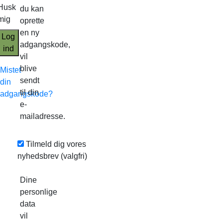
Husk
du kan
mig
oprette
en ny
Log
adgangskode,
ind
vil
blive
Mistet
sendt
din
til din
adgangskode?
e-
mailadresse.
Tilmeld dig vores
nyhedsbrev
(valgfri)
Dine
personlige
data
vil