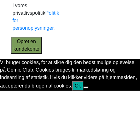
i vores
privatlivspolitik
Politik
for
personoplysninger
.
Opret en
kundekonto
Vi bruger cookies, for at sikre dig den bedst mulige oplevelse
på Comic Club. Cookies bruges til markedsføring og
indsamling af statistik. Hvis du klikker videre på hjemmesiden,
accepterer du brugen af cookies.
Ok