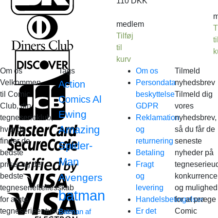
110
DKK
m
medlem
T
Tilføj
ti
til
k
kurv
Om os
Tags
Om os
Tilmeld
Velkommen
Persondata
nyhedsbrev
Action
til Comic
beskyttelse
Tilmeld dig
Al
Comics
Club, din
GDPR
vores
Ewing
tegneserieklub,
Reklamation
nyhedsbrev,
Amazing
hvor du
og
så du får de
finder de
returnering
seneste
Spider-
bedste
Betaling
nyheder på
Man
priser og det
Fragt
tegneserieud
bedste
Avengers
og
konkurrence
tegneseriefællesskab
levering
og mulighed
batman
for ægte
Handelsbetingelser
for at præge
tegneserieentusiaster.
Er det
Comic
Batman af