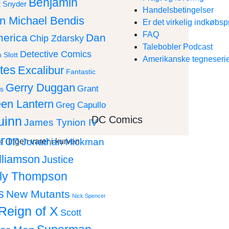
Benjamin
t Snyder
Handelsbetingelser
an Michael Bendis
Er det virkelig indkøbsp
FAQ
merica
Dan
Chip Zdarsky
Talebobler Podcast
Detective Comics
 Slott
Amerikanske tegneserie
tes
Excalibur
Fantastic
Gerry Duggan
Grant
s
en Lantern
Greg Capullo
DC Comics
uinn
James Tynion IV
ron
Jonathan Hickman
Ingen varer i kurven.
lliamson
Justice
lly Thompson
s
New Mutants
Nick Spencer
Reign of X
Scott