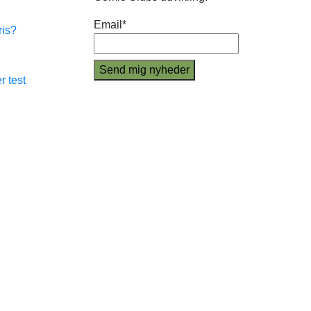
Email*
ris?
r test