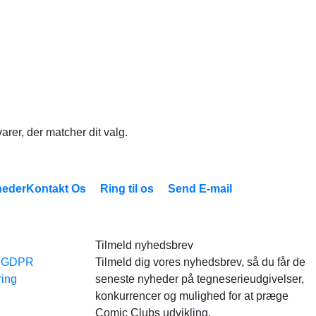
arer, der matcher dit valg.
eder
Kontakt Os
Ring til os
Send E-mail
Tilmeld nyhedsbrev
e GDPR
Tilmeld dig vores nyhedsbrev, så du får de
ring
seneste nyheder på tegneserieudgivelser,
konkurrencer og mulighed for at præge
Comic Clubs udvikling.