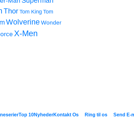
Superman
der-Man
h
Thor
Tom King
Tom
Wolverine
om
Wonder
X-Men
orce
neserier
Top 10
Nyheder
Kontakt Os
Ring til os
Send E-m