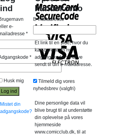
ind
kundekonto
Brugernavn
E-mailadresse
*
eller e-
mailadresse
*
Et link til en side, hvor du
kan oprette en ny
Adgangskode
*
adgangskode, vil blive
sendt til din e-mailadresse.
Husk mig
Tilmeld dig vores
nyhedsbrev
(valgfri)
Log ind
Dine personlige data vil
Mistet din
blive brugt til at understøtte
adgangskode?
din oplevelse på vores
hjemmeside
www.comicclub.dk, til at