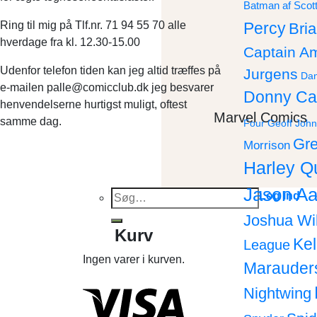
Batman af Scot
Ring til mig på Tlf.nr. 71 94 55 70 alle
Percy
Bri
hverdage fra kl. 12.30-15.00
Captain A
Udenfor telefon tiden kan jeg altid træffes på
Jurgens
Dan
e-mailen palle@comicclub.dk jeg besvarer
Donny Ca
henvendelserne hurtigst muligt, oftest
Marvel Comics
samme dag.
Four
Geoff John
Gre
Morrison
Harley Q
Jason Aa
Søg
Log ind
efter:
Joshua Wi
Kurv
Ke
League
Ingen varer i kurven.
Marauder
Nightwing