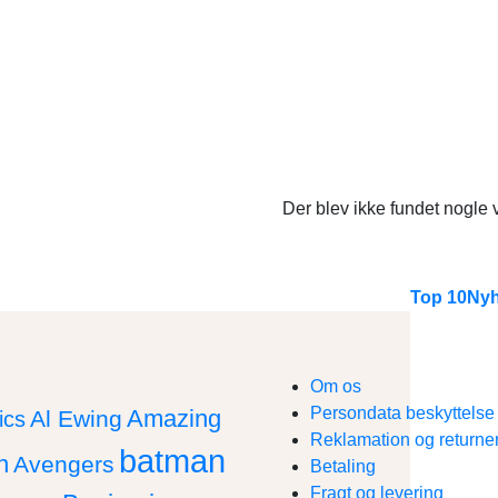
Der blev ikke fundet nogle v
Top 10
Nyh
Om os
Persondata beskyttels
Amazing
Al Ewing
ics
Reklamation og returne
batman
n
Avengers
Betaling
Fragt og levering