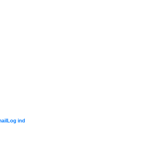
ail
Log ind