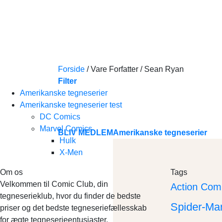
Skip
to
content
Forside
/
Vare Forfatter
/
Sean Ryan
Filter
Amerikanske tegneserier
Amerikanske tegneserier test
DC Comics
Marvel Comics
BLIV MEDLEM
Amerikanske tegneserier
Hulk
X-Men
Om os
Tags
Velkommen til Comic Club, din
Action Com
tegneserieklub, hvor du finder de bedste
Spider-Ma
priser og det bedste tegneseriefællesskab
for ægte tegneserieentusiaster.