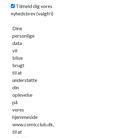
Tilmeld dig vores
nyhedsbrev
(valgfri)
Dine
personlige
data
vil
blive
brugt
til at
understøtte
din
oplevelse
på
vores
hjemmeside
www.comicclub.dk,
til at