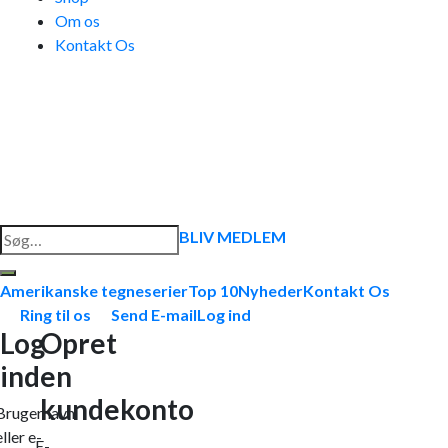
Om os
Kontakt Os
Søg
BLIV MEDLEM
efter:
Amerikanske tegneserier
Top 10
Nyheder
Kontakt Os
Ring til os
Send E-mail
Log ind
Log
Opret
ind
en
kundekonto
Brugernavn
eller e-
E-