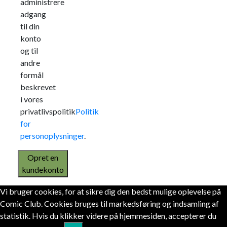
administrere
adgang
til din
konto
og til
andre
formål
beskrevet
i vores
privatlivspolitik
Politik
for
personoplysninger
.
Opret en
kundekonto
Vi bruger cookies, for at sikre dig den bedst mulige oplevelse på
Comic Club. Cookies bruges til markedsføring og indsamling af
statistik. Hvis du klikker videre på hjemmesiden, accepterer du