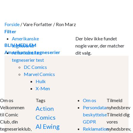
Skip
to
content
Forside
/
Vare Forfatter
/
Ron Marz
Filter
Amerikanske
Der blev ikke fundet
BLIV MEDLEM
tegneserier
nogle varer, der matcher
Amerikanske tegneserier
Amerikanske
dit valg.
tegneserier test
DC Comics
Marvel Comics
Hulk
X-Men
Om os
Tags
Om os
Tilmeld
Velkommen
Persondata
nyhedsbrev
Action
til Comic
beskyttelse
Tilmeld dig
Comics
Club, din
GDPR
vores
Al Ewing
tegneserieklub,
Reklamation
nyhedsbrev,