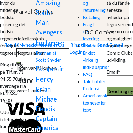
Amazing
hvor du
og
så du får de
finder de
returnering
seneste
Marvel Comics
Spider-
bedste
Betaling
nyheder på
Man
priser og det
Fragt
tegneserieud
Avengers
DC Comics
bedste
og
konkurrence
tegneseriefællesskab
levering
og mulighed
batman
Top 10
Nyheder
Kontakt Os
Ring til os
Send E-mail
for ægte
Handelsbetingelser
for at præge
Søg
Log ind
tegneserieentusiaster.
Er det
Comic Clubs
Batman af
efter:
virkelig
udvikling.
Scott Snyder
Ring til mig
indkøbspris?
Benjamin
Ingen varer i kurven.
på Tlf.nr. 71
Email*
FAQ
Percy
Kurv
94 55 70 alle
Talebobler
hverdage fra
Brian
Podcast
Ingen varer i kurven.
kl. 12.30-
Amerikanske
Michael
15.00
tegneserier
Bendis
test
Udenfor
Captain
telefon tiden
kan jeg altid
America