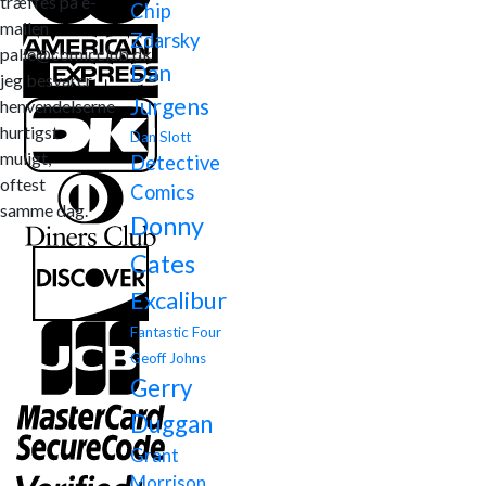
træffes på e-
Chip
mailen
Zdarsky
palle@comicclub.dk
Dan
jeg besvarer
Jurgens
henvendelserne
hurtigst
Dan Slott
muligt,
Detective
oftest
Comics
samme dag.
Donny
Cates
Excalibur
Fantastic Four
Geoff Johns
Gerry
Duggan
Grant
Morrison