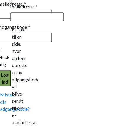
mailadresse
*
mailadresse
*
Adgangskode
*
Et link
til en
side,
hvor
Husk
du kan
mig
oprette
en ny
Log
adgangskode,
ind
vil
blive
Mistet
sendt
din
til din
adgangskode?
e-
mailadresse.