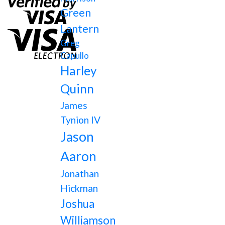
Green
Lantern
Greg
Capullo
Harley
Quinn
James
Tynion IV
Jason
Aaron
Jonathan
Hickman
Joshua
Williamson