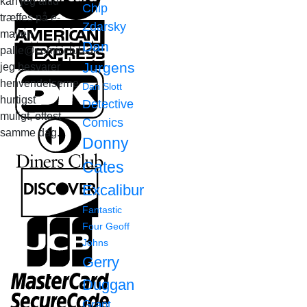
kan jeg altid
Chip
træffes på e-
Zdarsky
mailen
Dan
palle@comicclub.dk
Jurgens
jeg besvarer
henvendelserne
Dan Slott
hurtigst
Detective
muligt, oftest
Comics
samme dag.
Donny
Cates
Excalibur
Fantastic
Four
Geoff
Johns
Gerry
Duggan
Grant