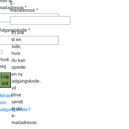
eller e-
E-
mailadresse
*
mailadresse
*
Adgangskode
*
Et link
til en
side,
hvor
Husk
du kan
mig
oprette
en ny
Log
adgangskode,
ind
vil
blive
Mistet
sendt
din
til din
adgangskode?
e-
mailadresse.