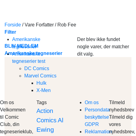
Skip
to
content
Forside
/
Vare Forfatter
/
Rob Fee
Filter
Amerikanske
Der blev ikke fundet
BLIV MEDLEM
tegneserier
nogle varer, der matcher
Amerikanske tegneserier
Amerikanske
dit valg.
tegneserier test
DC Comics
Marvel Comics
Hulk
X-Men
Om os
Tags
Om os
Tilmeld
Velkommen
Persondata
nyhedsbrev
Action
til Comic
beskyttelse
Tilmeld dig
Al
Comics
Club, din
GDPR
vores
Ewing
tegneserieklub,
Reklamation
nyhedsbrev,