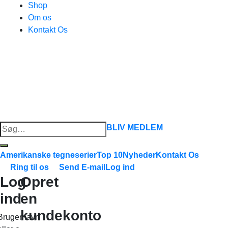
Shop
Om os
Kontakt Os
Søg
BLIV MEDLEM
efter:
Amerikanske tegneserier
Top 10
Nyheder
Kontakt Os
Ring til os
Send E-mail
Log ind
Log
Opret
ind
en
kundekonto
Brugernavn