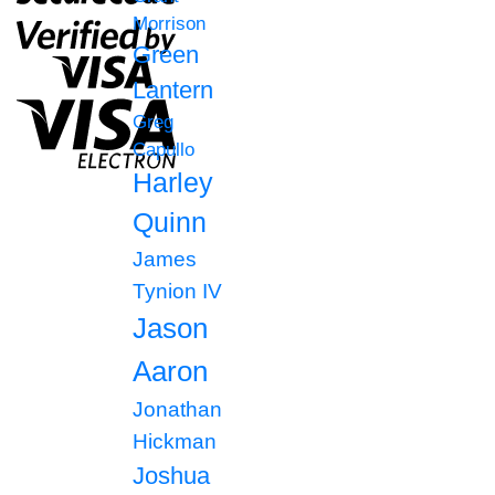
Morrison
Green
Lantern
Greg
Capullo
Harley
Quinn
James
Tynion IV
Jason
Aaron
Jonathan
Hickman
Joshua