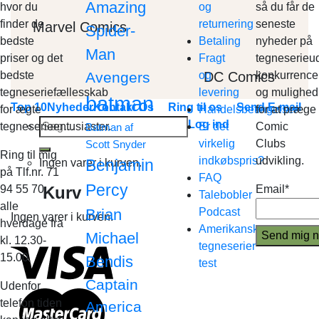
Amazing
hvor du
og
så du får de
finder de
returnering
seneste
Marvel Comics
Spider-
bedste
Betaling
nyheder på
Man
priser og det
Fragt
tegneserieud
DC Comics
bedste
Avengers
og
konkurrence
tegneseriefællesskab
levering
og mulighed
batman
Top 10
Nyheder
Kontakt Os
Ring til os
Send E-mail
for ægte
Handelsbetingelser
for at præge
Søg
Log ind
tegneserieentusiaster.
Er det
Comic
Batman af
efter:
virkelig
Clubs
Scott Snyder
Ring til mig
indkøbspris?
udvikling.
Benjamin
Ingen varer i kurven.
på Tlf.nr. 71
FAQ
Percy
Kurv
94 55 70
Email*
Talebobler
alle
Brian
Podcast
Ingen varer i kurven.
hverdage fra
Amerikanske
Michael
kl. 12.30-
tegneserier
15.00
Bendis
test
Captain
Udenfor
telefon tiden
America