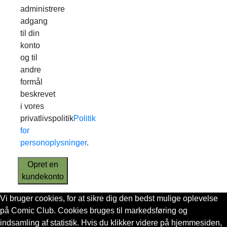
administrere
adgang
til din
konto
og til
andre
formål
beskrevet
i vores
privatlivspolitik
Politik
for
personoplysninger
.
Opret en
kundekonto
Vi bruger cookies, for at sikre dig den bedst mulige oplevelse
på Comic Club. Cookies bruges til markedsføring og
indsamling af statistik. Hvis du klikker videre på hjemmesiden,