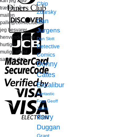
kan jeg altid
Chip
træffes på e-
Zdarsky
mailen
Dan
palle@comicclub.dk
Jurgens
jeg besvarer
henvendelserne
Dan Slott
hurtigst
Detective
muligt, oftest
Comics
samme dag.
Donny
Cates
Excalibur
Fantastic
Four
Geoff
Johns
Gerry
Duggan
Grant