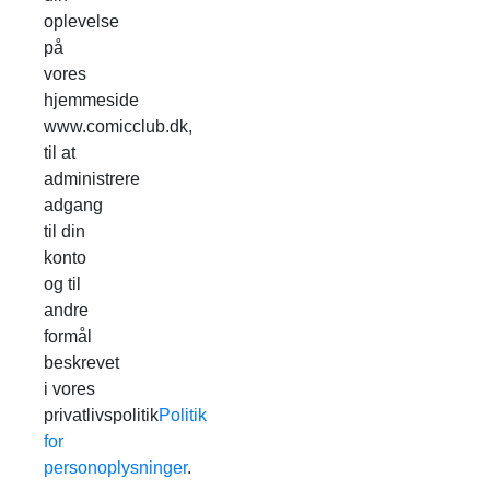
oplevelse
på
vores
hjemmeside
www.comicclub.dk,
til at
administrere
adgang
til din
konto
og til
andre
formål
beskrevet
i vores
privatlivspolitik
Politik
for
personoplysninger
.