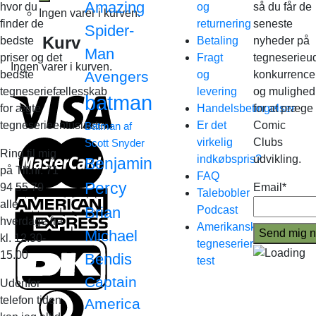
Amazing
hvor du
og
så du får de
Ingen varer i kurven.
finder de
returnering
seneste
Spider-
Kurv
bedste
Betaling
nyheder på
Man
priser og det
Fragt
tegneserieud
Ingen varer i kurven.
bedste
Avengers
og
konkurrence
tegneseriefællesskab
levering
og mulighed
batman
for ægte
Handelsbetingelser
for at præge
tegneserieentusiaster.
Er det
Comic
Batman af
virkelig
Clubs
Scott Snyder
Ring til mig
indkøbspris?
udvikling.
Benjamin
på Tlf.nr. 71
FAQ
Percy
94 55 70
Email*
Talebobler
alle
Brian
Podcast
hverdage fra
Amerikanske
Michael
kl. 12.30-
tegneserier
15.00
Bendis
test
Captain
Udenfor
telefon tiden
America