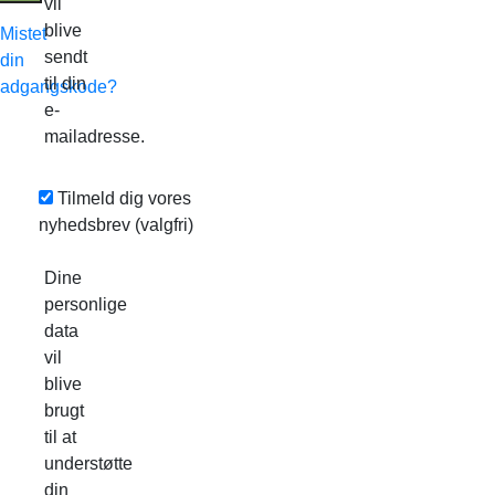
vil
blive
Mistet
sendt
din
til din
adgangskode?
e-
mailadresse.
Tilmeld dig vores
nyhedsbrev
(valgfri)
Dine
personlige
data
vil
blive
brugt
til at
understøtte
din