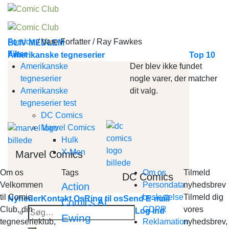
Skip
to
content
Forside
/
Vare Forfatter
/
Ray Fawkes
BLIV MEDLEM
Filter
Amerikanske tegneserier
Top 10
Amerikanske
Der blev ikke fundet
tegneserier
nogle varer, der matcher
Amerikanske
dit valg.
tegneserier test
DC Comics
Marvel Comics
Hulk
X-Men
Marvel Comics
Om os
Tags
Om os
Tilmeld
DC Comics
Velkommen
Persondata
nyhedsbrev
Action
til Comic
beskyttelse
Tilmeld dig
Nyheder
Kontakt Os
Ring til os
Send E-mail
Al
Comics
Club, din
GDPR
vores
Søg
Log ind
Ewing
tegneserieklub,
Reklamation
nyhedsbrev,
efter: