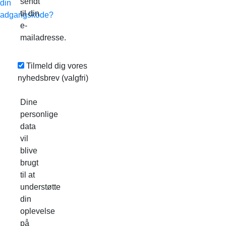
sendt
din
til din
adgangskode?
e-
mailadresse.
Tilmeld dig vores
nyhedsbrev
(valgfri)
Dine
personlige
data
vil
blive
brugt
til at
understøtte
din
oplevelse
på