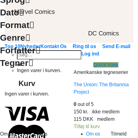
Dato
Marvel Comics
Format
DC Comics
Genre
Top 10
Nyheder
Kontakt Os
Ring til os
Send E-mail
Forfatter
Søg
Log ind
efter:
Tegner
Quick View
Ingen varer i kurven.
Amerikanske tegneserier
Kurv
The Union: The Britannia
Project
Ingen varer i kurven.
0
out of 5
150
kr.
ikke medlem
115
DKK
medlem
Tilføj til kurv
Om os
Tags
Om os
Tilmeld