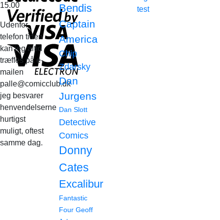
15.00
Bendis
test
Captain
Udenfor
telefon tiden
America
kan jeg altid
Chip
træffes på e-
Zdarsky
mailen
Dan
palle@comicclub.dk
Jurgens
jeg besvarer
henvendelserne
Dan Slott
hurtigst
Detective
muligt, oftest
Comics
samme dag.
Donny
Cates
Excalibur
Fantastic
Four
Geoff