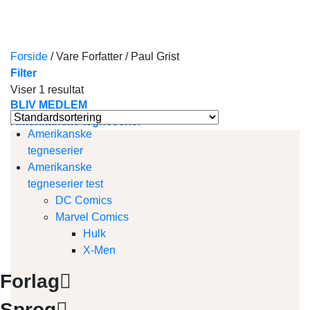
Skip
to
content
Forside
/
Vare Forfatter
/
Paul Grist
Filter
Viser 1 resultat
BLIV MEDLEM
Amerikanske tegneserier
Amerikanske
tegneserier
Amerikanske
tegneserier test
DC Comics
Marvel Comics
Hulk
X-Men
Forlag
Sprog