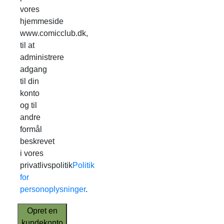
vores
hjemmeside
www.comicclub.dk,
til at
administrere
adgang
til din
konto
og til
andre
formål
beskrevet
i vores
privatlivspolitik
Politik
for
personoplysninger
.
Opret en
kundekonto