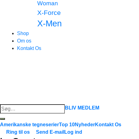
Woman
X-Force
X-Men
Shop
Om os
Kontakt Os
Søg
BLIV MEDLEM
efter:
Amerikanske tegneserier
Top 10
Nyheder
Kontakt Os
Ring til os
Send E-mail
Log ind