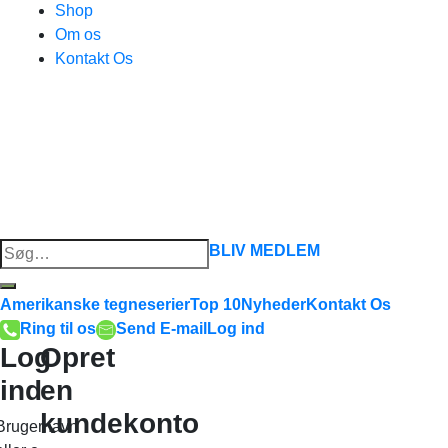
Shop
Om os
Kontakt Os
Søg
BLIV MEDLEM
efter:
Amerikanske tegneserier
Top 10
Nyheder
Kontakt Os
Ring til os
Send E-mail
Log ind
Log
Opret
ind
en
kundekonto
Brugernavn