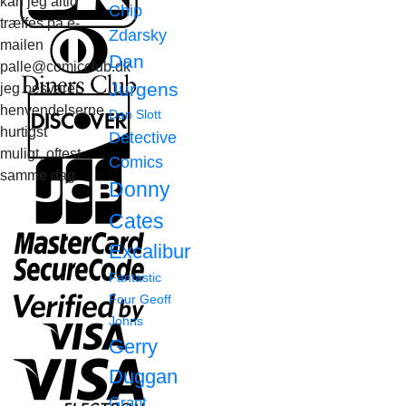
kan jeg altid
Chip
træffes på e-
Zdarsky
mailen
Dan
palle@comicclub.dk
Jurgens
jeg besvarer
henvendelserne
Dan Slott
hurtigst
Detective
muligt, oftest
Comics
samme dag.
Donny
Cates
Excalibur
Fantastic
Four
Geoff
Johns
Gerry
Duggan
Grant