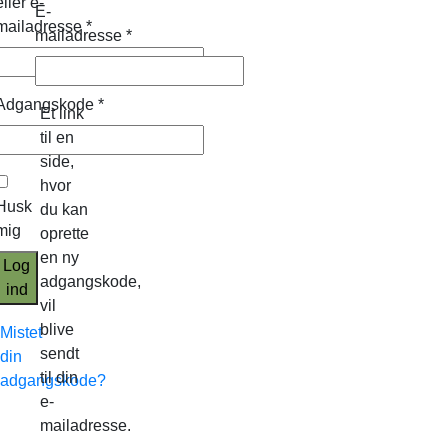
eller e-
E-
mailadresse
*
mailadresse
*
Adgangskode
*
Et link
til en
side,
hvor
Husk
du kan
mig
oprette
en ny
Log
adgangskode,
ind
vil
blive
Mistet
sendt
din
til din
adgangskode?
e-
mailadresse.