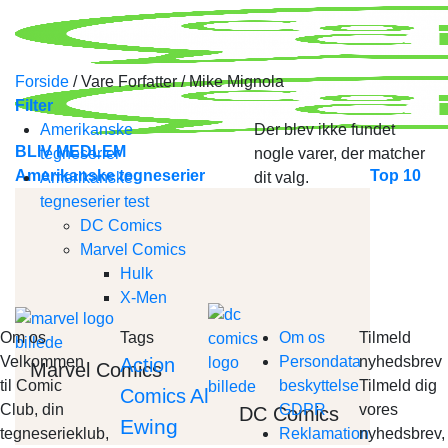
Skip
to
content
Forside
/
Vare Forfatter
/
Mike Mignola
Filter
Amerikanske
Der blev ikke fundet
BLIV MEDLEM
tegneserier
nogle varer, der matcher
Amerikanske tegneserier
Top 10
Amerikanske
dit valg.
tegneserier test
DC Comics
Marvel Comics
Hulk
X-Men
Om os
Tags
Om os
Tilmeld
Velkommen
Persondata
nyhedsbrev
Action
Marvel Comics
til Comic
beskyttelse
Tilmeld dig
Al
Comics
Club, din
GDPR
vores
DC Comics
Ewing
tegneserieklub,
Reklamation
nyhedsbrev,