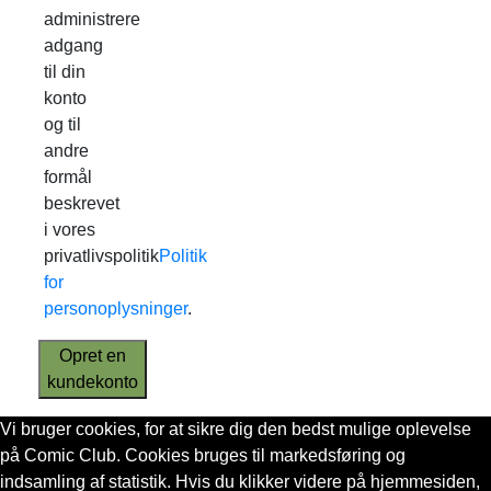
administrere
adgang
til din
konto
og til
andre
formål
beskrevet
i vores
privatlivspolitik
Politik
for
personoplysninger
.
Opret en
kundekonto
Vi bruger cookies, for at sikre dig den bedst mulige oplevelse
på Comic Club. Cookies bruges til markedsføring og
indsamling af statistik. Hvis du klikker videre på hjemmesiden,