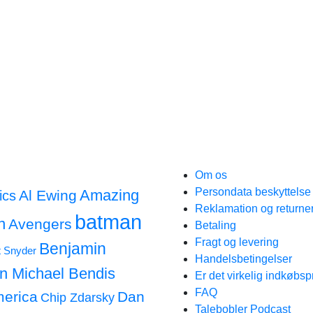
Om os
Persondata beskyttels
Amazing
Al Ewing
ics
Reklamation og returne
batman
n
Avengers
Betaling
Fragt og levering
Benjamin
t Snyder
Handelsbetingelser
an Michael Bendis
Er det virkelig indkøbsp
FAQ
merica
Dan
Chip Zdarsky
Talebobler Podcast