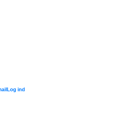
ail
Log ind