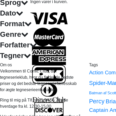
Sprog
Ingen varer i kurven.
Dato
Format
Genre
Forfatter
Tegner
Om os
Tags
Velkommen til Comic Club, din
Action Com
tegneserieklub, hvor du finder de bedste
Spider-Ma
priser og det bedste tegneseriefællesskab
for ægte tegneserieentusiaster.
Batman af Scot
Ring til mig på Tlf.nr. 71 94 55 70 alle
Percy
Bri
hverdage fra kl. 12.30-15.00
Captain A