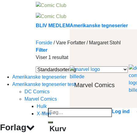
Skip
to
content
BLIV MEDLEM
Amerikanske tegneserier
Forside
/
Vare Forfatter
/
Margaret Stohl
Filter
Viser 1 resultat
Amerikanske tegneserier
Marvel Comics
Amerikanske tegneserier test
DC Comics
Marvel Comics
Hulk
Søg
Log ind
X-Men
efter:
Forlag
Kurv