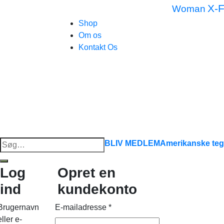
X-F
Woman
Shop
Om os
Kontakt Os
Søg
BLIV MEDLEM
Amerikanske teg
efter:
Log
Opret en
ind
kundekonto
Brugernavn
E-mailadresse
*
eller e-