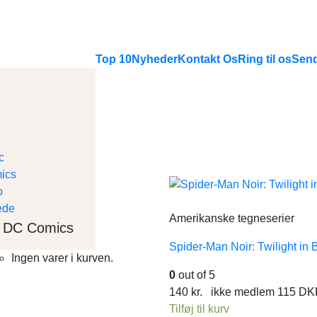
Top 10
Nyheder
Kontakt Os
Ring til os
Send
Amerikanske tegneserier
DC Comics
Spider-Man Noir: Twilight in
Ingen varer i kurven.
0
out of 5
140
kr.
ikke medlem
115
DK
Tilføj til kurv