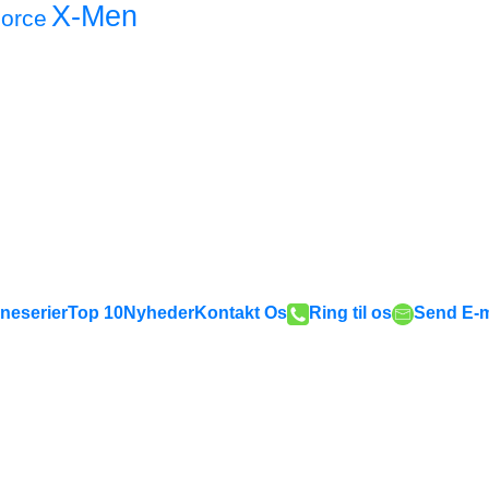
X-Men
orce
neserier
Top 10
Nyheder
Kontakt Os
Ring til os
Send E-m