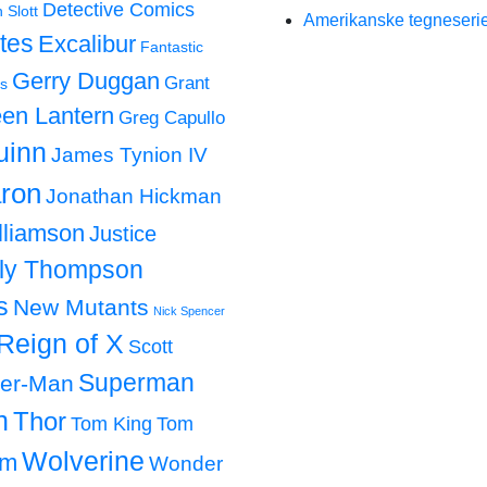
Detective Comics
 Slott
Amerikanske tegneserie
tes
Excalibur
Fantastic
Gerry Duggan
Grant
s
en Lantern
Greg Capullo
uinn
James Tynion IV
ron
Jonathan Hickman
lliamson
Justice
lly Thompson
s
New Mutants
Nick Spencer
Reign of X
Scott
Superman
der-Man
h
Thor
Tom King
Tom
Wolverine
om
Wonder