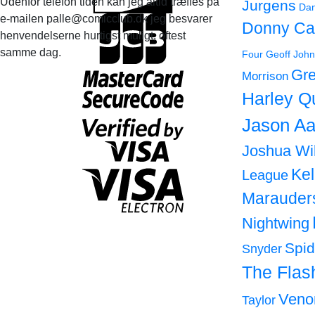
Udenfor telefon tiden kan jeg altid træffes på
Jurgens
Dan
e-mailen palle@comicclub.dk jeg besvarer
Donny Ca
henvendelserne hurtigst muligt, oftest
samme dag.
Four
Geoff John
Gre
Morrison
Harley Q
Jason Aa
Joshua Wi
Ke
League
Marauder
Nightwing
Spi
Snyder
The Flas
Ven
Taylor