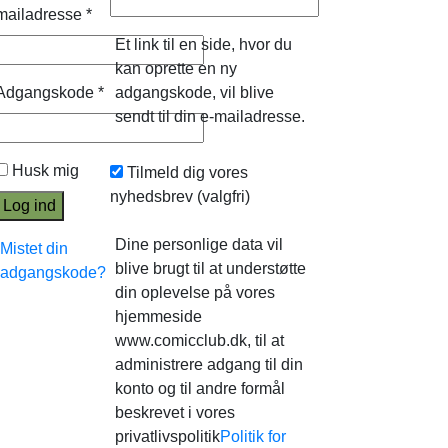
mailadresse
*
Et link til en side, hvor du
kan oprette en ny
Adgangskode
*
adgangskode, vil blive
sendt til din e-mailadresse.
Husk mig
Tilmeld dig vores
nyhedsbrev
(valgfri)
Log ind
Dine personlige data vil
Mistet din
blive brugt til at understøtte
adgangskode?
din oplevelse på vores
hjemmeside
www.comicclub.dk, til at
administrere adgang til din
konto og til andre formål
beskrevet i vores
privatlivspolitik
Politik for