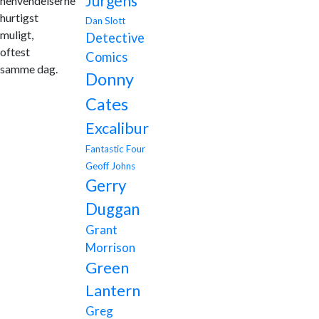
Jurgens
henvendelserne
hurtigst
Dan Slott
muligt,
Detective
oftest
Comics
samme dag.
Donny
Cates
Excalibur
Fantastic Four
Geoff Johns
Gerry
Duggan
Grant
Morrison
Green
Lantern
Greg