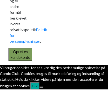
og til
andre
formål
beskrevet
i vores
privatlivspolitik
Politik
for
personoplysninger
.
Opret en
kundekonto
Vi bruger cookies, for at sikre dig den bedst mulige oplevelse på
Comic Club. Cookies bruges til markedsføring og indsamling af
statistik. Hvis du klikker videre på hjemmesiden, accepterer du
brugen af cookies.
Ok