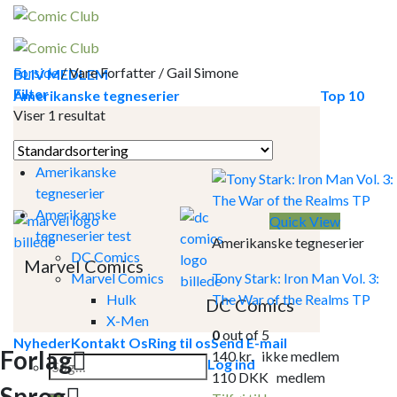
Skip
to
content
Forside
/
Vare Forfatter
/
Gail Simone
BLIV MEDLEM
Filter
Amerikanske tegneserier
Top 10
Viser 1 resultat
Amerikanske
tegneserier
Amerikanske
Quick View
tegneserier test
Amerikanske tegneserier
DC Comics
Marvel Comics
Marvel Comics
Tony Stark: Iron Man Vol. 3:
Hulk
The War of the Realms TP
DC Comics
X-Men
0
out of 5
Nyheder
Kontakt Os
Ring til os
Send E-mail
Forlag
140
kr.
ikke medlem
Søg
Log ind
110
DKK
medlem
efter:
Sprog