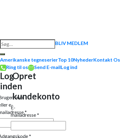
Søg
BLIV MEDLEM
efter:
Amerikanske tegneserier
Top 10
Nyheder
Kontakt Os
Ring til os
Send E-mail
Log ind
Log
Opret
ind
en
kundekonto
Brugernavn
eller e-
E-
mailadresse
*
mailadresse
*
Adgangskode
*