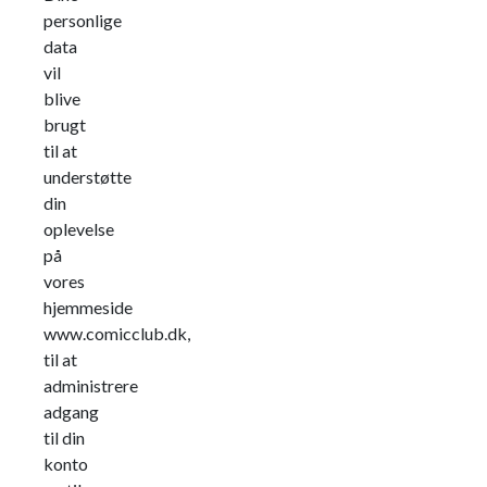
personlige
data
vil
blive
brugt
til at
understøtte
din
oplevelse
på
vores
hjemmeside
www.comicclub.dk,
til at
administrere
adgang
til din
konto