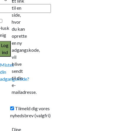
Et link
til en
side,
hvor
Husk
du kan
mig
oprette
en ny
Log
adgangskode,
ind
vil
blive
Mistet
sendt
din
til din
adgangskode?
e-
mailadresse.
Tilmeld dig vores
nyhedsbrev
(valgfri)
Dine