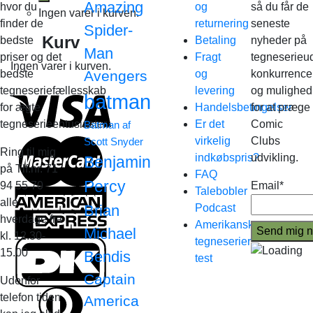
Amazing
hvor du
og
så du får de
Ingen varer i kurven.
finder de
returnering
seneste
Spider-
Kurv
bedste
Betaling
nyheder på
Man
priser og det
Fragt
tegneserieud
Ingen varer i kurven.
bedste
Avengers
og
konkurrence
tegneseriefællesskab
levering
og mulighed
batman
for ægte
Handelsbetingelser
for at præge
tegneserieentusiaster.
Er det
Comic
Batman af
virkelig
Clubs
Scott Snyder
Ring til mig
indkøbspris?
udvikling.
Benjamin
på Tlf.nr. 71
FAQ
Percy
94 55 70
Email*
Talebobler
alle
Brian
Podcast
hverdage fra
Amerikanske
Michael
kl. 12.30-
tegneserier
15.00
Bendis
test
Captain
Udenfor
telefon tiden
America