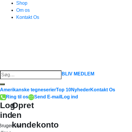
Shop
Om os
Kontakt Os
Søg
BLIV MEDLEM
efter:
Amerikanske tegneserier
Top 10
Nyheder
Kontakt Os
Ring til os
Send E-mail
Log ind
Log
Opret
ind
en
kundekonto
Brugernavn