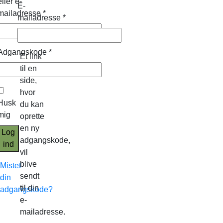
eller e-
E-
mailadresse
*
mailadresse
*
Adgangskode
*
Et link
til en
side,
hvor
Husk
du kan
mig
oprette
en ny
Log
adgangskode,
ind
vil
blive
Mistet
sendt
din
til din
adgangskode?
e-
mailadresse.