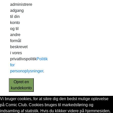
administrere
adgang
til din
konto
og til
andre
formål
beskrevet
i vores
privatlivspolitik
Politik
for
personoplysninger
.
Opret en
kundekonto
Vi bruger cookies, for at sikre dig den bedst mulige oplevelse
på Comic Club. Cookies bruges til markedsføring og
indsamling af statistik. Hvis du klikker videre på hjemmesiden,