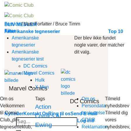
Skip
to
content
Forside
/
Vare Forfatter
/
Bruce Timm
BLIV MEDLEM
Filter
Amerikanske tegneserier
Top 10
Amerikanske
Der blev ikke fundet
tegneserier
nogle varer, der matcher
Amerikanske
dit valg.
tegneserier test
DC Comics
Marvel Comics
Hulk
X-Men
Marvel Comics
Om os
Tags
Om os
Tilmeld
DC Comics
Velkommen
Persondata
nyhedsbrev
Action
til Comic
beskyttelse
Tilmeld dig
Nyheder
Kontakt Os
Ring til os
Send E-mail
Al
Comics
Club, din
GDPR
vores
Søg
Log ind
Ewing
tegneserieklub,
Reklamation
nyhedsbrev,
efter: