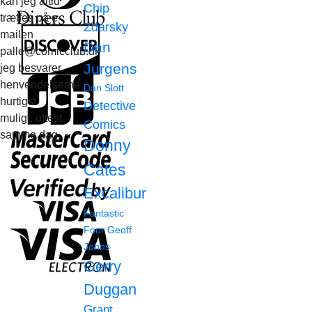
kan jeg altid
Chip
træffes på e-
Zdarsky
mailen
Dan
palle@comicclub.dk
Jurgens
jeg besvarer
henvendelserne
Dan Slott
hurtigst
Detective
muligt, oftest
Comics
samme dag.
Donny
Cates
Excalibur
Fantastic
Four
Geoff
Johns
Gerry
Duggan
Grant