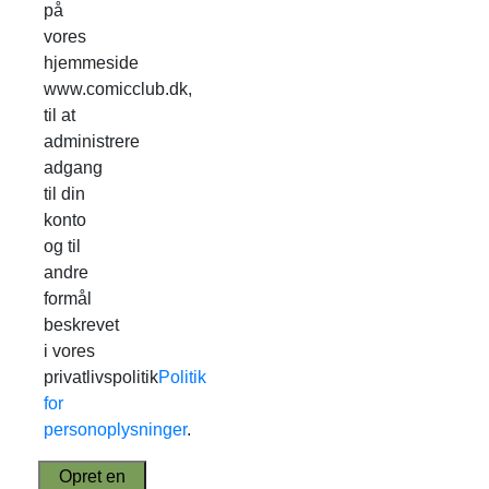
på
vores
hjemmeside
www.comicclub.dk,
til at
administrere
adgang
til din
konto
og til
andre
formål
beskrevet
i vores
privatlivspolitik
Politik
for
personoplysninger
.
Opret en