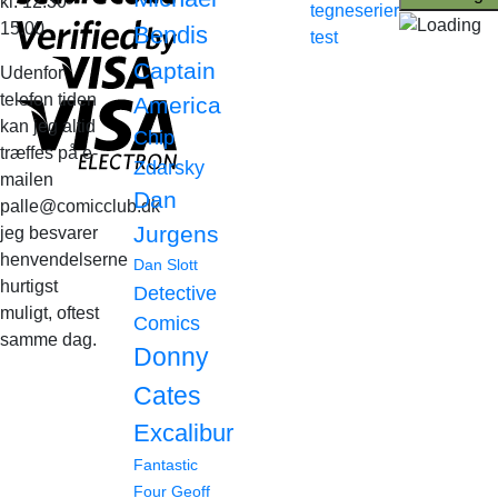
kl. 12.30-
tegneserier
15.00
Bendis
test
Captain
Udenfor
telefon tiden
America
kan jeg altid
Chip
træffes på e-
Zdarsky
mailen
Dan
palle@comicclub.dk
Jurgens
jeg besvarer
henvendelserne
Dan Slott
hurtigst
Detective
muligt, oftest
Comics
samme dag.
Donny
Cates
Excalibur
Fantastic
Four
Geoff