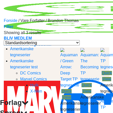
Skip
to
content
Forside
/
Vare Forfatter
/
Brandon Thomas
Filter
Showing all 3 results
BLIV MEDLEM
Amerikanske tegneserier
Amerikanske
tegneserier
Amerikanske
tegneserier test
DC Comics
Quick
Marvel Comics
View
Hulk
Quick
Ameri
X-Men
Quick
View
tegnes
View
Amerikanske
Forlag
Aquam
Amerikanske
tegneserier
TP
tegneserier
Sprog