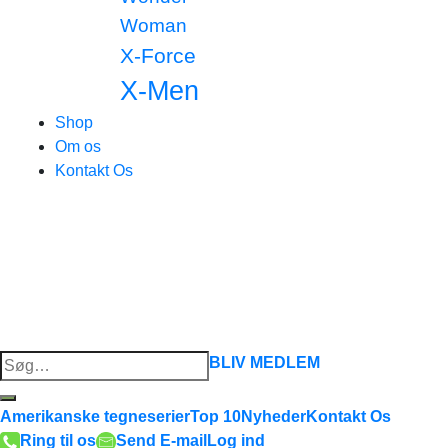
Woman
X-Force
X-Men
Shop
Om os
Kontakt Os
Søg
BLIV MEDLEM
efter:
Amerikanske tegneserier
Top 10
Nyheder
Kontakt Os
Ring til os
Send E-mail
Log ind