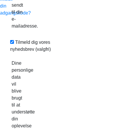
sendt
din
til din
adgangskode?
e-
mailadresse.
Tilmeld dig vores
nyhedsbrev
(valgfri)
Dine
personlige
data
vil
blive
brugt
til at
understøtte
din
oplevelse