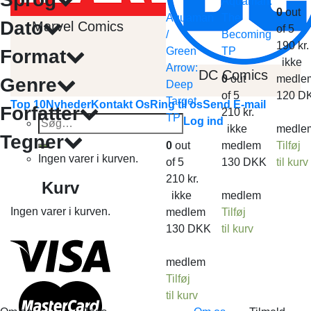
Aquaman:
0
out
Aquaman
The
Dato
Marvel Comics
of 5
/
Becoming
190
kr.
Green
TP
Format
ikke
Arrow:
DC Comics
0
out
medle
Genre
Deep
of 5
120
D
Target
Top 10
Nyheder
Kontakt Os
Ring til os
Send E-mail
Forfatter
210
kr.
TP
Søg
Log ind
ikke
medle
efter:
Tegner
0
out
medlem
Tilføj
Ingen varer i kurven.
of 5
130
DKK
til kurv
210
kr.
Kurv
ikke
medlem
Ingen varer i kurven.
medlem
Tilføj
130
DKK
til kurv
medlem
Tilføj
til kurv