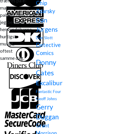
træffes på e-
Chip
mailen
Zdarsky
palle@comicclub.dk
Dan
jeg besvarer
Jurgens
henvendelserne
hurtigst
Dan Slott
muligt,
Detective
oftest
Comics
samme dag.
Donny
Cates
Excalibur
Fantastic Four
Geoff Johns
Gerry
Duggan
Grant
Morrison