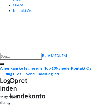
Om os
Kontakt Os
Søg
BLIV MEDLEM
efter:
Amerikanske tegneserier
Top 10
Nyheder
Kontakt Os
Ring til os
Send E-mail
Log ind
Log
Opret
ind
en
kundekonto
Brugernavn
eller e-
E-