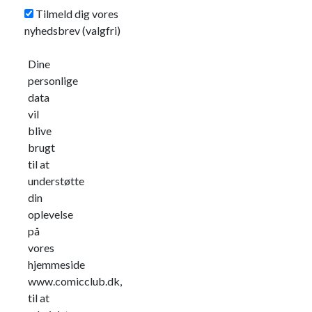
Tilmeld dig vores
nyhedsbrev
(valgfri)
Dine
personlige
data
vil
blive
brugt
til at
understøtte
din
oplevelse
på
vores
hjemmeside
www.comicclub.dk,
til at