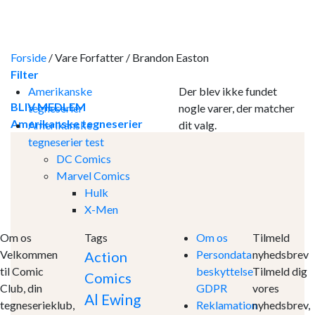
Skip
to
content
Forside
/
Vare Forfatter
/
Brandon Easton
Filter
Amerikanske
Der blev ikke fundet
BLIV MEDLEM
tegneserier
nogle varer, der matcher
Amerikanske tegneserier
Amerikanske
dit valg.
tegneserier test
DC Comics
Marvel Comics
Hulk
X-Men
Om os
Tags
Om os
Tilmeld
Velkommen
Persondata
nyhedsbrev
Action
til Comic
beskyttelse
Tilmeld dig
Comics
Club, din
GDPR
vores
Al Ewing
tegneserieklub,
Reklamation
nyhedsbrev,