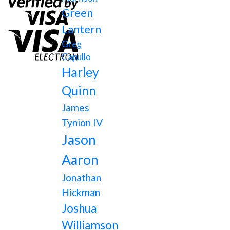
Green
Lantern
Greg
Capullo
Harley
Quinn
James
Tynion IV
Jason
Aaron
Jonathan
Hickman
Joshua
Williamson