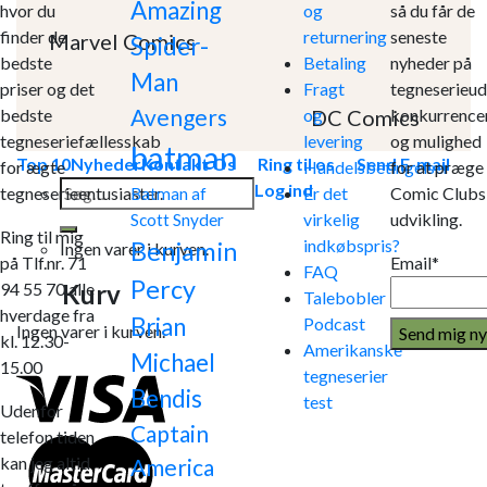
Amazing
hvor du
og
så du får de
finder de
returnering
seneste
Marvel Comics
Spider-
bedste
Betaling
nyheder på
Man
priser og det
Fragt
tegneserieud
Avengers
DC Comics
bedste
og
konkurrence
tegneseriefællesskab
levering
og mulighed
batman
Top 10
Nyheder
Kontakt Os
Ring til os
Send E-mail
for ægte
Handelsbetingelser
for at præge
Søg
Log ind
tegneserieentusiaster.
Er det
Comic Clubs
Batman af
efter:
virkelig
udvikling.
Scott Snyder
Ring til mig
indkøbspris?
Benjamin
Ingen varer i kurven.
på Tlf.nr. 71
Email*
FAQ
Percy
Kurv
94 55 70 alle
Talebobler
hverdage fra
Brian
Podcast
Ingen varer i kurven.
kl. 12.30-
Amerikanske
Michael
15.00
tegneserier
Bendis
test
Udenfor
Captain
telefon tiden
kan jeg altid
America