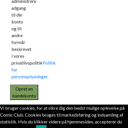
administrere
adgang
til din
konto
og til
andre
formål
beskrevet
i vores
privatlivspolitik
Politik
for
personoplysninger
.
Opret en
kundekonto
Vi bruger cookies, for at sikre dig den bedst mulige oplevelse på
Comic Club. Cookies bruges til markedsføring og indsamling af
statistik. Hvis du klikker videre på hjemmesiden, accepterer du