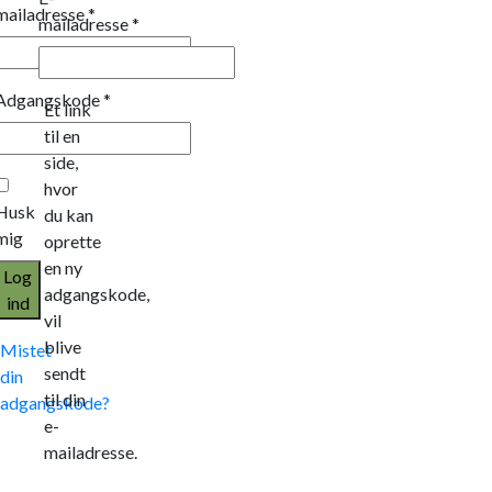
mailadresse
*
mailadresse
*
Adgangskode
*
Et link
til en
side,
hvor
Husk
du kan
mig
oprette
en ny
Log
adgangskode,
ind
vil
blive
Mistet
sendt
din
til din
adgangskode?
e-
mailadresse.