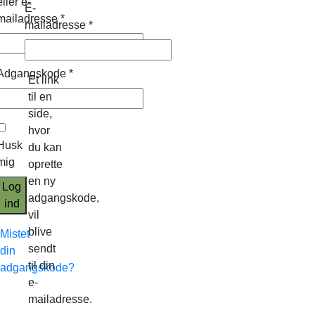
eller e-
E-
mailadresse
*
mailadresse
*
Adgangskode
*
Et link
til en
side,
hvor
Husk
du kan
mig
oprette
en ny
Log
adgangskode,
ind
vil
blive
Mistet
sendt
din
til din
adgangskode?
e-
mailadresse.