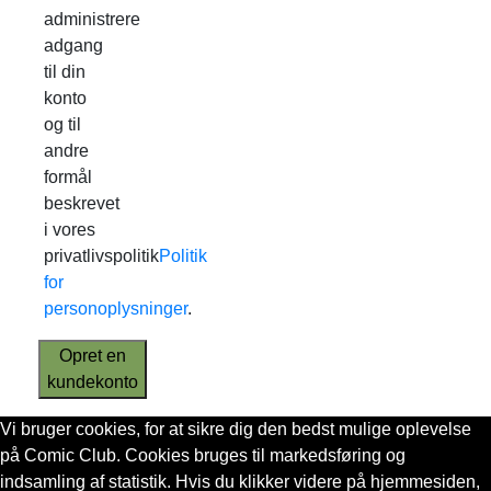
administrere
adgang
til din
konto
og til
andre
formål
beskrevet
i vores
privatlivspolitik
Politik
for
personoplysninger
.
Opret en
kundekonto
Vi bruger cookies, for at sikre dig den bedst mulige oplevelse
på Comic Club. Cookies bruges til markedsføring og
indsamling af statistik. Hvis du klikker videre på hjemmesiden,