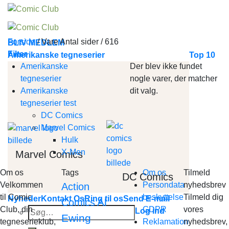
Skip
to
content
Forside
/
Vare Antal sider
/
616
BLIV MEDLEM
Filter
Amerikanske tegneserier
Top 10
Amerikanske
Der blev ikke fundet
tegneserier
nogle varer, der matcher
Amerikanske
dit valg.
tegneserier test
DC Comics
Marvel Comics
Hulk
X-Men
Marvel Comics
Om os
Tags
Om os
Tilmeld
DC Comics
Velkommen
Persondata
nyhedsbrev
Action
til Comic
beskyttelse
Tilmeld dig
Nyheder
Kontakt Os
Ring til os
Send E-mail
Al
Comics
Club, din
GDPR
vores
Søg
Log ind
Ewing
tegneserieklub,
Reklamation
nyhedsbrev,
efter: