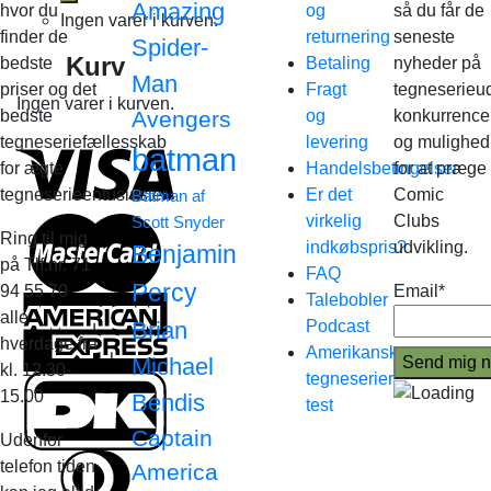
Amazing
hvor du
og
så du får de
Ingen varer i kurven.
finder de
returnering
seneste
Spider-
Kurv
bedste
Betaling
nyheder på
Man
priser og det
Fragt
tegneserieud
Ingen varer i kurven.
bedste
Avengers
og
konkurrence
tegneseriefællesskab
levering
og mulighed
batman
for ægte
Handelsbetingelser
for at præge
tegneserieentusiaster.
Er det
Comic
Batman af
virkelig
Clubs
Scott Snyder
Ring til mig
indkøbspris?
udvikling.
Benjamin
på Tlf.nr. 71
FAQ
Percy
94 55 70
Email*
Talebobler
alle
Brian
Podcast
hverdage fra
Amerikanske
Michael
kl. 12.30-
tegneserier
15.00
Bendis
test
Captain
Udenfor
telefon tiden
America