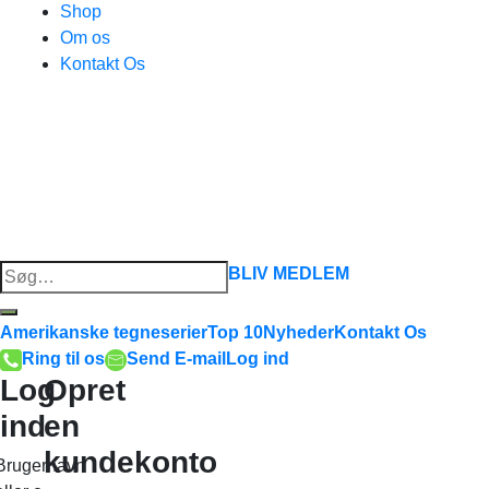
Shop
Om os
Kontakt Os
Søg
BLIV MEDLEM
efter:
Amerikanske tegneserier
Top 10
Nyheder
Kontakt Os
Ring til os
Send E-mail
Log ind
Log
Opret
ind
en
kundekonto
Brugernavn