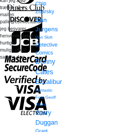
kan jeg altid
Chip
træffes på e-
Zdarsky
mailen
Dan
palle@comicclub.dk
Jurgens
jeg besvarer
henvendelserne
Dan Slott
hurtigst
Detective
muligt, oftest
Comics
samme dag.
Donny
Cates
Excalibur
Fantastic
Four
Geoff
Johns
Gerry
Duggan
Grant