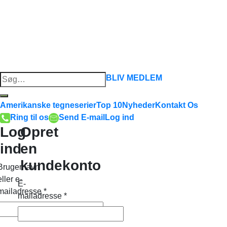
Søg
BLIV MEDLEM
efter:
Amerikanske tegneserier
Top 10
Nyheder
Kontakt Os
Ring til os
Send E-mail
Log ind
Log
Opret
ind
en
kundekonto
Brugernavn
eller e-
E-
mailadresse
*
mailadresse
*