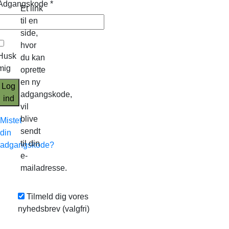
Adgangskode
*
Et link
til en
side,
hvor
Husk
du kan
mig
oprette
en ny
Log
adgangskode,
ind
vil
blive
Mistet
sendt
din
til din
adgangskode?
e-
mailadresse.
Tilmeld dig vores
nyhedsbrev
(valgfri)