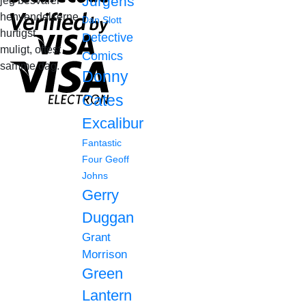
Jurgens
jeg besvarer
henvendelserne
Dan Slott
hurtigst
Detective
muligt, oftest
Comics
samme dag.
Donny
Cates
Excalibur
Fantastic
Four
Geoff
Johns
Gerry
Duggan
Grant
Morrison
Green
Lantern