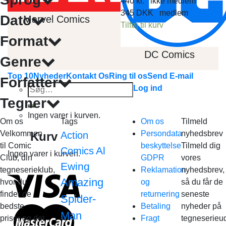
440
kr.
ikke medlem
345
DKK
medlem
Dato
Marvel Comics
Tilføj til kurv
Format
DC Comics
Genre
Top 10
Nyheder
Kontakt Os
Ring til os
Send E-mail
Forfatter
Søg
Log ind
efter:
Tegner
Ingen varer i kurven.
Om os
Tags
Om os
Tilmeld
Velkommen
Persondata
nyhedsbrev
Kurv
Action
til Comic
beskyttelse
Tilmeld dig
Al
Comics
Ingen varer i kurven.
Club, din
GDPR
vores
Ewing
tegneserieklub,
Reklamation
nyhedsbrev,
Amazing
hvor du
og
så du får de
finder de
returnering
seneste
Spider-
bedste
Betaling
nyheder på
Man
priser og det
Fragt
tegneserieud