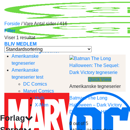
Skip
to
content
Forside
/
Vare Antal sider
/
416
Filter
Viser 1 resultat
BLIV MEDLEM
Amerikanske tegneserier
Amerikanske
tegneserier
Amerikanske
tegneserier test
Quick View
DC Comics
Amerikanske tegneserier
Marvel Comics
Hulk
Batman: The Long
X-Men
Halloween – Dark Victory
Deluxe Edition HC
Forlag
0
out of 5
Sprog